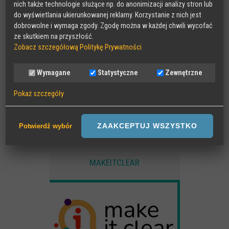
nich także technologie służące np. do anonimizacji analizy stron lub
do wyświetlania ukierunkowanej reklamy. Korzystanie z nich jest
dobrowolne i wymaga zgody. Zgodę można w każdej chwili wycofać
ze skutkiem na przyszłość.
Zobacz szczegółową Politykę Prywatności
Wymagane
Statystyczne
Zewnętrzne
Pokaż szczegóły
Wymagane
Sesyjne pliki Cookies wymagane do działania strony,
ZAAKCEPTUJ WSZYSTKO
Potwierdź wybór
przechowywane podczas wizyty na stronie, np zapamiętany wybór
języka strony
MAKEITCLEAR
Statystyczne
Anonimowe statystyki odwiedzin strony oraz zachowania
użytkownika
Zewnętrzne
Pliki Cookies od zewnętrznych dostawców usług takich jak filmy