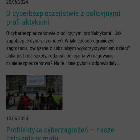
Spoty
20.06.2024
O cyberbezpieczeństwie z policyjnymi
Audiobooki
profilaktykami
Infografiki
O cyberbezpieczeństwie z policyjnymi profilaktykami Jak
Badania i raporty
zapobiegać cyberprzemocy? W jaki sposób ograniczyć
Gry
zagrożenia, związane z seksualnym wykorzystywaniem dzieci?
Jaka jest rola szkoły, rodzica i policjanta w reagowaniu
Nasze gry
na niebezpieczeństwa? Na te i inne pytania odpowiadały...
LARP o dezinformacji "Koryntia"
Gra karciana o deinformacji "Dezinfo"
Gra planszowa o cyberhigienie "Digital Brainiacs"
Kalambury z cyberhigieny "Cybermaster"
Kontakt
10.06.2024
Dane teleadresowe
Profilaktyka cyberzagrożeń – nasze
Dołącz do newslettera
działania w maju