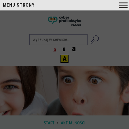
MENU STRONY
O nas
nask
Cyberprofilaktyka NASK
Nasi Eksperci
a
a
a
Blog
A
Aktualności
Projekty
Aktualne
Zrealizowane
Biblioteka
Poradniki i publikacje
›
START
AKTUALNOŚCI
Dla nauczycieli