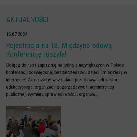
Scenariusze lekcji
AKTUALNOŚCI
W sieci przyjaźni
(Nie)widzialne ślady online
15.07.2024
Piosenka edukacyjna i teledysk
Rejestracja na 18. Międzynarodową
CYBER lekcje 3.0
Konferencję ruszyła!
Cyberlekcje
Dołącz do nas i zapisz się na jedną z największych w Polsce
konferencji poświęconej bezpieczeństwu dzieci i młodzieży w
Selma
internecie! Zapraszamy wszystkich przedstawicieli sektora
Szkoła Sieci Społecznościowych
edukacyjnego, organizacji pozarządowych, administracji
Plik i Folder
publicznej, wymiaru sprawiedliwości i organów...
Dla rodziców
PODCASTY CYFROWE WIECZORY
BEZPIECZNE WAKACJE 2023
BEZPIECZNE WAKACJE 2022