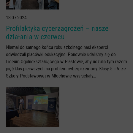
CYBERREPETYTORIUM
18.07.2024
RAZEM W SIECI
Profilaktyka cyberzagrożeń – nasze
INFOGRAFIKI
działania w czerwcu
SŁOWA Z SIECI NASZYCH DZIECI
Niemal do samego końca roku szkolnego nasi eksperci
Webinaria
odwiedzali placówki edukacyjne. Ponownie udaliśmy się do
Liceum Ogólnokształcącego w Piastowie, aby uczulić tym razem
Webinary CEDMO
pięć klas pierwszych na problem cyberprzemocy. Klasy 5. i 6. ze
Cykl webinarów - Gadanie o internecie
Szkoły Podstawowej w Młochowie wysłuchały...
Cyfrowe wieczory dla rodziców
Cykl webinarów - marzec 2026
Multimedia
Kreskówki
Filmy