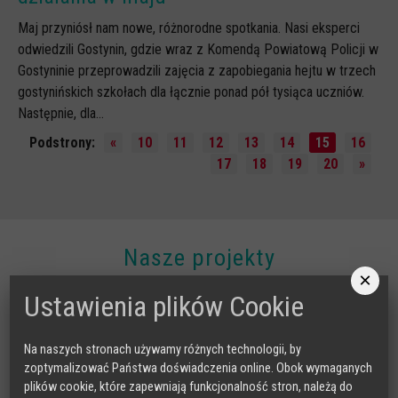
Maj przyniósł nam nowe, różnorodne spotkania. Nasi eksperci
odwiedzili Gostynin, gdzie wraz z Komendą Powiatową Policji w
Gostyninie przeprowadzili zajęcia z zapobiegania hejtu w trzech
gostynińskich szkołach dla łącznie ponad pół tysiąca uczniów.
Następnie, dla...
Podstrony:
«
10
11
12
13
14
15
16
17
18
19
20
»
Nasze projekty
×
RADA DORADCZA RODZICÓW
Ustawienia plików Cookie
Na naszych stronach używamy różnych technologii, by
zoptymalizować Państwa doświadczenia online. Obok wymaganych
plików cookie, które zapewniają funkcjonalność stron, należą do