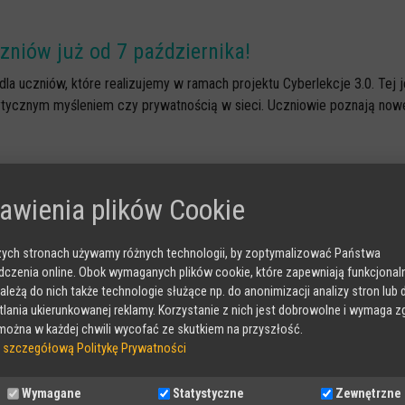
czniów już od 7 października!
la uczniów, które realizujemy w ramach projektu Cyberlekcje 3.0. Tej 
krytycznym myśleniem czy prywatnością w sieci. Uczniowie poznają nowe
łatne webinary dla nauczycieli i opiekunów w
awienia plików Cookie
ych stronach używamy różnych technologii, by zoptymalizować Państwa
nić młodzież przed manipulacją? Już w październiku zapraszamy na dwa
czenia online. Obok wymaganych plików cookie, które zapewniają funkcjona
MO 2.0 specjalnie dla nauczycieli i opiekunów. Internet jest natura
należą do nich także technologie służące np. do anonimizacji analizy stron lub 
lania ukierunkowanej reklamy. Korzystanie z nich jest dobrowolne i wymaga z
ożna w każdej chwili wycofać ze skutkiem na przyszłość.
 szczegółową Politykę Prywatności
ot – czekamy na zgłoszenia
Wymagane
Statystyczne
Zewnętrzne