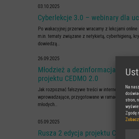
03.10.2025
Cyberlekcje 3.0 – webinary dla u
Po wakacyjnej przerwie wracamy z lekcjami online d
m.in. tematy związane z netykietą, cyberhigieną, 
dowiedzą...
26.09.2025
Młodzież a dezinformacja – bezp
Ust
projektu CEDMO 2.0
Na nasz
Jak rozpoznać fałszywe treści w internecie i chro
doświad
wprowadzające, przygotowane w ramach projektu CED
stron, 
młodych...
wyświet
Zgodę m
Zobacz
05.09.2025
Rusza 2 edycja projektu CYBERsp