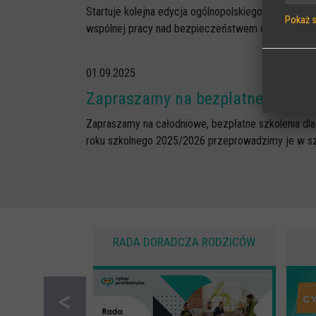
Startuje kolejna edycja ogólnopolskiego programu 
Pokaż 
wspólnej pracy nad bezpieczeństwem cyfrowym w 
Wymag
Sesyjne
01.09.2025
stronie
Zapraszamy na bezpłatne szkoleni
Statys
Anonimo
Zapraszamy na całodniowe, bezpłatne szkolenia dla
roku szkolnego 2025/2026 przeprowadzimy je w sześ
Zewnęt
Pliki C
RADA DORADCZA RODZICÓW
<