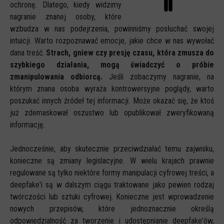
ochronę. Dlatego, kiedy widzimy
nagranie znanej osoby, które
wzbudza w nas podejrzenia, powinniśmy posłuchać swojej
intuicji. Warto rozpoznawać emocje, jakie chce w nas wywołać
dana treść.
Strach, gniew czy presję czasu, która zmusza do
szybkiego działania, mogą świadczyć o próbie
zmanipulowania odbiorcą.
Jeśli zobaczymy nagranie, na
którym znana osoba wyraża kontrowersyjne poglądy, warto
poszukać innych źródeł tej informacji. Może okazać się, że ktoś
już zdemaskował oszustwo lub opublikował zweryfikowaną
informację.
Jednocześnie, aby skutecznie przeciwdziałać temu zajwisku,
konieczne są zmiany legislacyjne. W wielu krajach prawnie
regulowane są tylko niektóre formy manipulacji cyfrowej treści, a
deepfake'i są w dalszym ciągu traktowane jako pewien rodzaj
twórczości lub sztuki cyfrowej. Konieczne jest wprowadzenie
nowych przepisów, które jednoznacznie określą
odpowiedzialność za tworzenie i udostępnianie deepfake'ów,