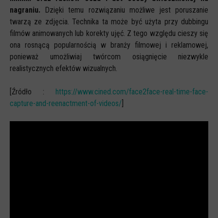
nagraniu.
Dzięki temu rozwiązaniu możliwe jest poruszanie
twarzą ze zdjęcia. Technika ta może być użyta przy dubbingu
filmów animowanych lub korekty ujęć. Z tego względu cieszy się
ona rosnącą popularnością w branży filmowej i reklamowej,
ponieważ umożliwiaj twórcom osiągnięcie niezwykle
realistycznych efektów wizualnych.
[Źródło :
https://www.cined.com/face2face-real-time-face-
capture-and-reenactment-of-videos/
]