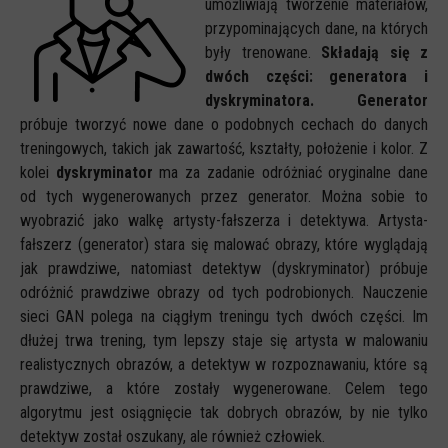
umożliwiają tworzenie materiałów,
przypominających dane, na których
były trenowane.
Składają się z
dwóch części: generatora i
dyskryminatora. Generator
próbuje tworzyć nowe dane o podobnych cechach do danych
treningowych, takich jak zawartość, kształty, położenie i kolor. Z
kolei
dyskryminator
ma za zadanie odróżniać oryginalne dane
od tych wygenerowanych przez generator. Można sobie to
wyobrazić jako walkę artysty-fałszerza i detektywa. Artysta-
fałszerz (generator) stara się malować obrazy, które wyglądają
jak prawdziwe, natomiast detektyw (dyskryminator) próbuje
odróżnić prawdziwe obrazy od tych podrobionych. Nauczenie
sieci GAN polega na ciągłym treningu tych dwóch części. Im
dłużej trwa trening, tym lepszy staje się artysta w malowaniu
realistycznych obrazów, a detektyw w rozpoznawaniu, które są
prawdziwe, a które zostały wygenerowane. Celem tego
algorytmu jest osiągnięcie tak dobrych obrazów, by nie tylko
detektyw został oszukany, ale również człowiek.