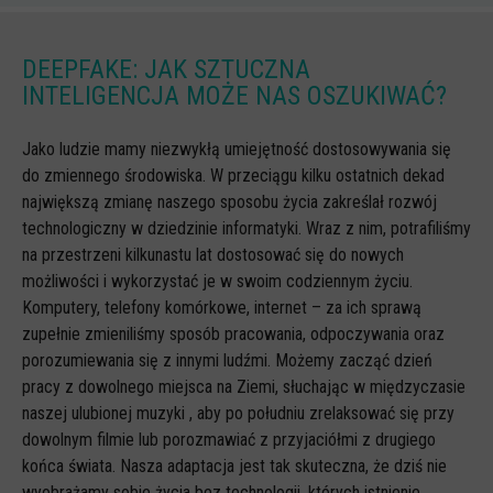
Scenariusze lekcji
DEEPFAKE: JAK SZTUCZNA
W sieci przyjaźni
INTELIGENCJA MOŻE NAS OSZUKIWAĆ?
(Nie)widzialne ślady online
Piosenka edukacyjna i teledysk
Jako ludzie mamy niezwykłą umiejętność dostosowywania się
do zmiennego środowiska. W przeciągu kilku ostatnich dekad
CYBER lekcje 3.0
największą zmianę naszego sposobu życia zakreślał rozwój
Cyberlekcje
technologiczny w dziedzinie informatyki. Wraz z nim, potrafiliśmy
na przestrzeni kilkunastu lat dostosować się do nowych
Selma
możliwości i wykorzystać je w swoim codziennym życiu.
Szkoła Sieci Społecznościowych
Komputery, telefony komórkowe, internet – za ich sprawą
zupełnie zmieniliśmy sposób pracowania, odpoczywania oraz
Plik i Folder
porozumiewania się z innymi ludźmi. Możemy zacząć dzień
Dla rodziców
pracy z dowolnego miejsca na Ziemi, słuchając w międzyczasie
naszej ulubionej muzyki , aby po południu zrelaksować się przy
PODCASTY CYFROWE WIECZORY
dowolnym filmie lub porozmawiać z przyjaciółmi z drugiego
BEZPIECZNE WAKACJE 2023
końca świata. Nasza adaptacja jest tak skuteczna, że dziś nie
BEZPIECZNE WAKACJE 2022
wyobrażamy sobie życia bez technologii, których istnienie