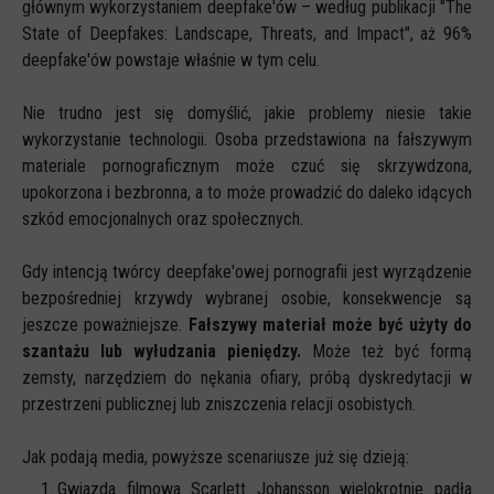
głównym wykorzystaniem deepfake'ów – według publikacji "The
State of Deepfakes: Landscape, Threats, and Impact", aż 96%
deepfake'ów powstaje właśnie w tym celu.
Nie trudno jest się domyślić, jakie problemy niesie takie
wykorzystanie technologii. Osoba przedstawiona na fałszywym
materiale pornograficznym może czuć się skrzywdzona,
upokorzona i bezbronna, a to może prowadzić do daleko idących
szkód emocjonalnych oraz społecznych.
Gdy intencją twórcy deepfake'owej pornografii jest wyrządzenie
bezpośredniej krzywdy wybranej osobie, konsekwencje są
jeszcze poważniejsze.
Fałszywy materiał może być użyty do
szantażu lub wyłudzania pieniędzy.
Może też być formą
zemsty, narzędziem do nękania ofiary, próbą dyskredytacji w
przestrzeni publicznej lub zniszczenia relacji osobistych.
Jak podają media, powyższe scenariusze już się dzieją:
Gwiazda filmowa Scarlett Johansson wielokrotnie padła