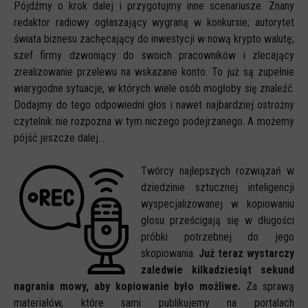
Pójdźmy o krok dalej i przygotujmy inne scenariusze. Znany
redaktor radiowy ogłaszający wygraną w konkursie; autorytet
świata biznesu zachęcający do inwestycji w nową krypto walutę;
szef firmy dzwoniący do swoich pracowników i zlecający
zrealizowanie przelewu na wskazane konto. To już są zupełnie
wiarygodne sytuacje, w których wiele osób mogłoby się znaleźć.
Dodajmy do tego odpowiedni głos i nawet najbardziej ostrożny
czytelnik nie rozpozna w tym niczego podejrzanego. A możemy
pójść jeszcze dalej...
Twórcy najlepszych rozwiązań w
dziedzinie sztucznej inteligencji
wyspecjalizowanej w kopiowaniu
głosu prześcigają się w długości
próbki potrzebnej do jego
skopiowania.
Już teraz wystarczy
zaledwie kilkadziesiąt sekund
nagrania mowy, aby kopiowanie było możliwe.
Za sprawą
materiałów, które sami publikujemy na portalach