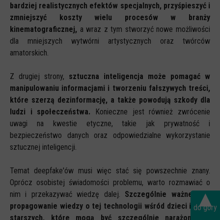
bardziej realistycznych efektów specjalnych, przyśpieszyć i
zmniejszyć koszty wielu procesów w branży
kinematograficznej,
a wraz z tym stworzyć nowe możliwości
dla mniejszych wytwórni artystycznych oraz twórców
amatorskich.
Z drugiej strony,
sztuczna inteligencja może pomagać w
manipulowaniu informacjami i tworzeniu fałszywych treści,
które szerzą dezinformację, a także powodują szkody dla
ludzi i społeczeństwa.
Konieczne jest również zwrócenie
uwagi na kwestie etyczne, takie jak prywatność i
bezpieczeństwo danych oraz odpowiedzialne wykorzystanie
sztucznej inteligencji.
Temat deepfake'ów musi więc stać się powszechnie znany.
Oprócz osobistej świadomości problemu, warto rozmawiać o
▴
nim i przekazywać wiedzę dalej.
Szczególnie ważne jest
propagowanie wiedzy o tej technologii wśród dzieci i osób
do góry
starszych, które mogą być szczególnie narażone na