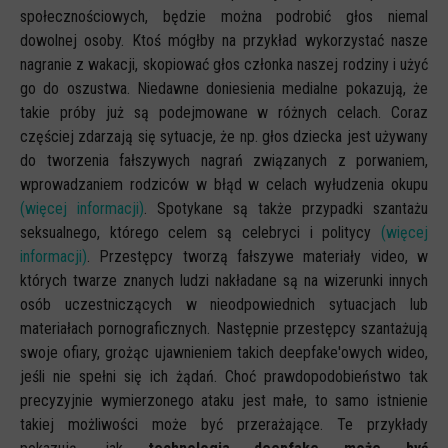
społecznościowych, będzie można podrobić głos niemal
dowolnej osoby. Ktoś mógłby na przykład wykorzystać nasze
nagranie z wakacji, skopiować głos członka naszej rodziny i użyć
go do oszustwa. Niedawne doniesienia medialne pokazują, że
takie próby już są podejmowane w różnych celach. Coraz
częściej zdarzają się sytuacje, że np. głos dziecka jest używany
do tworzenia fałszywych nagrań związanych z porwaniem,
wprowadzaniem rodziców w błąd w celach wyłudzenia okupu
(więcej informacji)
. Spotykane są także przypadki szantażu
seksualnego, którego celem są celebryci i politycy
(więcej
informacji)
. Przestępcy tworzą fałszywe materiały video, w
których twarze znanych ludzi nakładane są na wizerunki innych
osób uczestniczących w nieodpowiednich sytuacjach lub
materiałach pornograficznych. Następnie przestępcy szantażują
swoje ofiary, grożąc ujawnieniem takich deepfake'owych wideo,
jeśli nie spełni się ich żądań. Choć prawdopodobieństwo tak
precyzyjnie wymierzonego ataku jest małe, to samo istnienie
takiej możliwości może być przerażające. Te przykłady