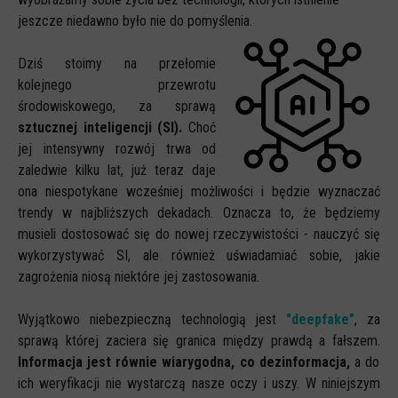
jeszcze niedawno było nie do pomyślenia.
CYBERREPETYTORIUM
RAZEM W SIECI
Dziś stoimy na przełomie
kolejnego przewrotu
INFOGRAFIKI
środowiskowego, za sprawą
SŁOWA Z SIECI NASZYCH DZIECI
sztucznej inteligencji (SI).
Choć
jej intensywny rozwój trwa od
Webinaria
zaledwie kilku lat, już teraz daje
Webinary CEDMO
ona niespotykane wcześniej możliwości i będzie wyznaczać
trendy w najbliższych dekadach. Oznacza to, że będziemy
Cykl webinarów - Gadanie o internecie
musieli dostosować się do nowej rzeczywistości - nauczyć się
Cyfrowe wieczory dla rodziców
wykorzystywać SI, ale również uświadamiać sobie, jakie
zagrożenia niosą niektóre jej zastosowania.
Cykl webinarów - marzec 2026
Multimedia
Wyjątkowo niebezpieczną technologią jest
"deepfake"
, za
sprawą której zaciera się granica między prawdą a fałszem.
Kreskówki
Informacja jest równie wiarygodna, co dezinformacja,
a do
Filmy
ich weryfikacji nie wystarczą nasze oczy i uszy. W niniejszym