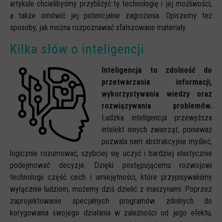
Spoty
artykule chcielibyśmy przybliżyć tę technologię i jej możliwości,
a także omówić jej potencjalne zagrożenia. Opiszemy też
Audiobooki
sposoby, jak można rozpoznawać sfałszowane materiały.
Infografiki
Kilka słów o inteligencji
Badania i raporty
Inteligencja to zdolność do
Gry
przetwarzania informacji,
Nasze gry
wykorzystywania wiedzy oraz
rozwiązywania problemów.
LARP o dezinformacji "Koryntia"
Ludzka inteligencja przewyższa
Gra karciana o deinformacji "Dezinfo"
intelekt innych zwierząt, ponieważ
pozwala nam abstrakcyjnie myśleć,
Gra planszowa o cyberhigienie "Digital Brainiacs"
logicznie rozumować, szybciej się uczyć i bardziej elastycznie
Kalambury z cyberhigieny "Cybermaster"
podejmować decyzje. Dzięki postępującemu rozwojowi
Kontakt
technologii część cech i umiejętności, które przypisywaliśmy
wyłącznie ludziom, możemy dziś dzielić z maszynami. Poprzez
Dane teleadresowe
zaprojektowanie specjalnych programów zdolnych do
Dołącz do newslettera
korygowania swojego działania w zależności od jego efektu,