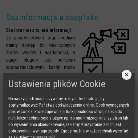
Dezinformacja a deepfake
Era internetu to era informacji
–
za pośrednictwem tego medium
mamy dostęp do niezliczonych
źródeł wiedzy i wiadomości, a
dzięki blogom czy portalom
społecznościowym, każdy może
×
stać się aktywnym twórcą oraz
Ustawienia plików Cookie
publikować własne treści. Rodzi to jednak ryzyko natrafienia na
nieprawdziwe informacje, udostępniane z powodu braku wiedzy
autora lub z premedytacją wprowadzające odbiorców w błąd.
Na naszych stronach używamy różnych technologii, by
zoptymalizować Państwa doświadczenia online. Obok wymaganych
Umiejętność krytycznej selekcji informacji jest kluczowa w
plików cookie, które zapewniają funkcjonalność stron, należą do
nich także technologie służące np. do anonimizacji analizy stron lub
czerpaniu wartościowej wiedzy z infosfery.
Niestety
do wyświetlania ukierunkowanej reklamy. Korzystanie z nich jest
zjawisko deepfake'ów dodatkowo wpłynęło na poziom trudności
dobrowolne i wymaga zgody. Zgodę można w każdej chwili wycofać
weryfikacji wiarygodnych treści. Postęp technologii może
ze skutkiem na przyszłość.