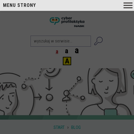
MENU STRONY
O nas
nask
Cyberprofilaktyka NASK
Nasi Eksperci
a
a
a
Blog
A
Aktualności
Projekty
Aktualne
Zrealizowane
Biblioteka
Poradniki i publikacje
›
START
BLOG
Dla nauczycieli