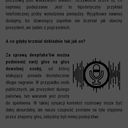
pocztową pod wskazanym linkiem... Oczywiście brzmi to, co
najmniej podejrzanie. Jest to hipotetyczny przykład
telefonicznej próby wyłudzenia pieniędzy. Wyjątkowo naiwnej
dodajmy, bo dzwoniący zupełnie nie brzmiał jak obecny
prezydent, ani żaden z poprzednich.
A co gdyby brzmiał dokładnie tak jak on?
Za sprawą deepfake'ów można
podmienić swój głos na głos
dowolnej osoby,
od której
atakujący posiada dostatecznie
długie nagranie. W przypadku osób
publicznych, jak prezydent dużego
państwa, ten warunek jest prosty
do spełnienia. W takiej sytuacji kontekst rozmowy może być
dalej absurdalny, ale nasza czujność zostanie na tyle stępiona
przez znajomy głos, żebyśmy byli mniej podejrzliwi.