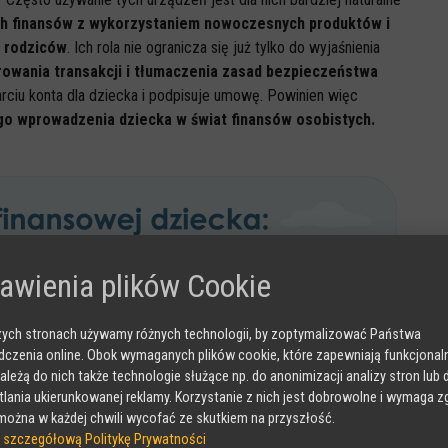
ch finansów z wykorzystaniem nowoczesnych produktów i
 rodziców
. Ich rola nie ogranicza się już tylko do wyjaśnienia
owania transakcji i tłumaczenia zasad bezpieczeństwa
arciu konta dla dziecka i podpisuje umowę. Powinien więc
 wprowadzenia dziecka w świat finansów osobistych.
awienia plików Cookie
ych stronach używamy różnych technologii, by zoptymalizować Państwa
czenia online. Obok wymaganych plików cookie, które zapewniają funkcjona
należą do nich także technologie służące np. do anonimizacji analizy stron lub 
lania ukierunkowanej reklamy. Korzystanie z nich jest dobrowolne i wymaga z
ożna w każdej chwili wycofać ze skutkiem na przyszłość.
 szczegółową Politykę Prywatności