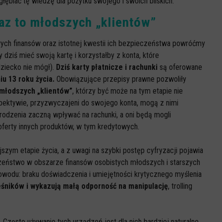
łębiać tę wiedzę dla pożytku swojego i swoich bliskich.
raz to młodszych „klientów”
owych finansów oraz istotnej kwestii ich bezpieczeństwa powróćmy
 dziś mieć swoją kartę i korzystałby z konta, które
dziecko nie mógł).
Dziś karty płatnicze i rachunki
są oferowane
u 13 roku życia.
Obowiązujące przepisy prawne pozwoliły
 młodszych „klientów”
, którzy być może na tym etapie nie
spektywie, przyzwyczajeni do swojego konta, mogą z nimi
rodzenia zaczną wpływać na rachunki, a oni będą mogli
 oferty innych produktów, w tym kredytowych.
szym etapie życia, a z uwagi na szybki postęp cyfryzacji pojawia
czeństwo w obszarze finansów osobistych młodszych i starszych
wodu: braku doświadczenia i umiejętności krytycznego myślenia
ieśników i wykazują małą odporność na manipulację
, trolling
Często używanie tych urządzeń jest dla nich bardziej naturalne