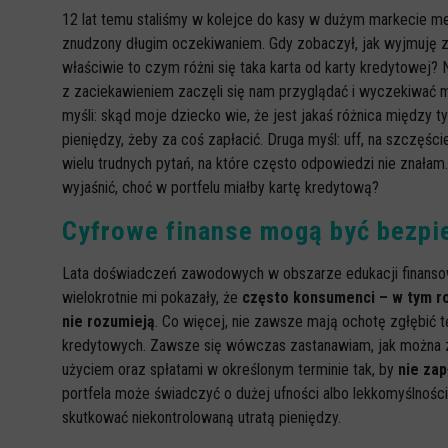
12 lat temu staliśmy w kolejce do kasy w dużym markecie m
znudzony długim oczekiwaniem. Gdy zobaczył, jak wyjmuję z p
właściwie to czym różni się taka karta od karty kredytowej? 
z zaciekawieniem zaczęli się nam przyglądać i wyczekiwać 
myśli: skąd moje dziecko wie, że jest jakaś różnica między t
pieniędzy, żeby za coś zapłacić. Druga myśl: uff, na szczęśc
wielu trudnych pytań, na które często odpowiedzi nie znałam.
wyjaśnić, choć w portfelu miałby kartę kredytową?
Cyfrowe finanse mogą być bezpi
Lata doświadczeń zawodowych w obszarze edukacji finansowe
wielokrotnie mi pokazały, że
często konsumenci – w tym ro
nie rozumieją
. Co więcej, nie zawsze mają ochotę zgłębić tę
kredytowych. Zawsze się wówczas zastanawiam, jak można zap
użyciem oraz spłatami w określonym terminie tak, by
nie za
portfela może świadczyć o dużej ufności albo lekkomyślnoś
skutkować niekontrolowaną utratą pieniędzy.