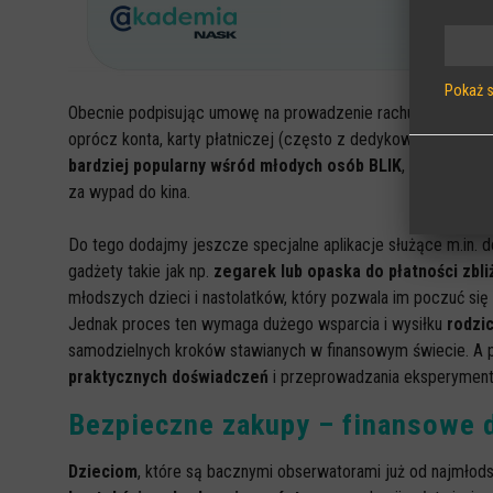
Pokaż 
Obecnie podpisując umowę na prowadzenie rachunku dla dzie
Wymag
oprócz konta, karty płatniczej (często z dedykowaną grafik
Sesyjne
bardziej popularny wśród młodych osób BLIK
, umożliwiają
stronie
za wypad do kina.
Statys
Do tego dodajmy jeszcze specjalne aplikacje służące m.in. do 
Anonimo
gadżety takie jak np.
zegarek lub opaska do płatności zbl
Zewnęt
młodszych dzieci i nastolatków, który pozwala im poczuć si
Pliki C
Jednak proces ten wymaga dużego wsparcia i wysiłku
rodzi
samodzielnych kroków stawianych w finansowym świecie. A
praktycznych doświadczeń
i przeprowadzania eksperymen
Bezpieczne zakupy – finansowe d
Dzieciom
, które są bacznymi obserwatorami już od najmłods