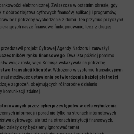
i bankowości elektronicznej. Zwłaszcza w ostatnim okresie, gdy
 z dobrodziejstwa cyfrowych finansów, aplikacji i programów,
 spraw bez potrzeby wychodzenia z domu. Ten przymus przyczynił
ierających nasze finansowe funkcjonowanie, lecz z drugiej
przedstawił projekt Cyfrowej Agendy Nadzoru i zauważył
 uczestników rynku finansowego
. Dwa lata później pomimo
pstw wciąż rosła, więc Komisja wskazywała na potrzebę
two transakcji klientów
. Wdrożono w systemie transakcyjnym
nt miał możliwość
ustawienia potwierdzenia każdej płatności
dzaje zagrożeń, obejmujących różnorodne działania
y komunikacji zdalnej.
stosowanych przez cyberprzestępców w celu wyłudzenia
cennych informacji i porad nie tylko na stronach internetowych
wa cyfrowego, ale też na stronach instytucji finansowych,
więc zależy czy będziemy ignorować temat