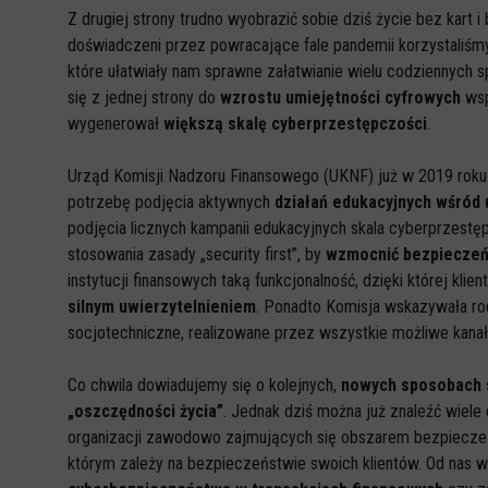
Z drugiej strony trudno wyobrazić sobie dziś życie bez kart 
doświadczeni przez powracające fale pandemii korzystaliśmy
które ułatwiały nam sprawne załatwianie wielu codziennych
się z jednej strony do
wzrostu umiejętności cyfrowych
wsp
wygenerował
większą skalę cyberprzestępczości
.
Urząd Komisji Nadzoru Finansowego (UKNF) już w 2019 roku 
potrzebę podjęcia aktywnych
działań edukacyjnych wśród
podjęcia licznych kampanii edukacyjnych skala cyberprzestę
stosowania zasady „security first”, by
wzmocnić bezpieczeńs
instytucji finansowych taką funkcjonalność, dzięki której klie
silnym uwierzytelnieniem
. Ponadto Komisja wskazywała ro
socjotechniczne, realizowane przez wszystkie możliwe kanał
Co chwila dowiadujemy się o kolejnych,
nowych sposobach 
„oszczędności życia”
. Jednak dziś można już znaleźć wiele 
organizacji zawodowo zajmujących się obszarem bezpieczeńst
którym zależy na bezpieczeństwie swoich klientów. Od nas 