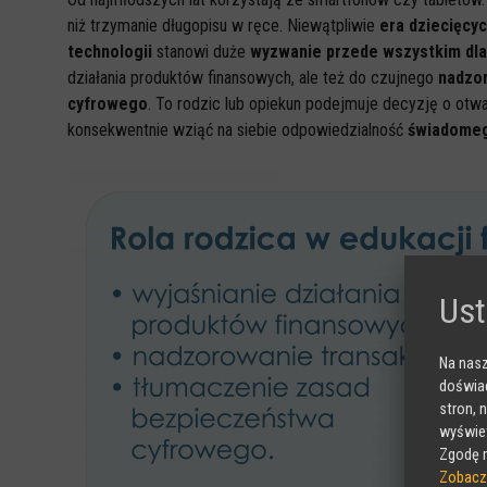
niż trzymanie długopisu w ręce. Niewątpliwie
era dziecięcy
technologii
stanowi duże
wyzwanie przede wszystkim dla
działania produktów finansowych, ale też do czujnego
nadzor
cyfrowego
. To rodzic lub opiekun podejmuje decyzję o otw
konsekwentnie wziąć na siebie odpowiedzialność
świadomego
Ust
Na nasz
doświad
stron, 
wyświet
Zgodę m
Zobacz