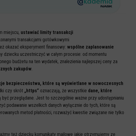
ym miejscu,
ustawiać limity transakcji
dokonanymi transakcjami gotówkowymi
eż okazać eksperyment finansowy:
wspólne zaplanowanie
my dziecku uczestniczyć w całym procesie: od momentu
onego budżetu na ten wydatek, znalezienia najlepszej ceny za
cznych zakupów
.
je bezpieczeństwa, które są wyświetlane w nowoczesnych
dki czy skrót
„https”
oznaczają, że wszystkie
dane, które
 być przeglądane. Jest to szczególnie ważne przy udostępnianiu
czyć podawanie wszelkich danych wyłącznie do tych, które są
ferowanych metod płatności, rozważyć kwestie związane nie tylko
każmy też dziecku komunikaty mailowe jakie otrzymujemy ze