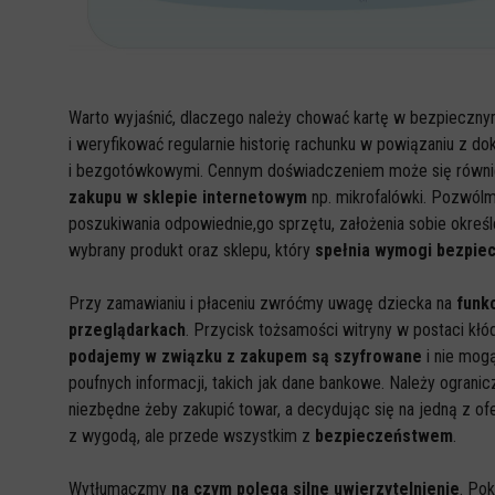
Warto wyjaśnić, dlaczego należy chować kartę w bezpieczn
i weryfikować regularnie historię rachunku w powiązaniu z 
i bezgotówkowymi. Cennym doświadczeniem może się równi
zakupu w sklepie internetowym
np. mikrofalówki. Pozwól
poszukiwania odpowiednie,go sprzętu, założenia sobie określ
wybrany produkt oraz sklepu, który
spełnia wymogi bezpie
Przy zamawianiu i płaceniu zwróćmy uwagę dziecka na
funkc
przeglądarkach
. Przycisk tożsamości witryny w postaci kłó
podajemy w związku z zakupem są szyfrowane
i nie mogą
poufnych informacji, takich jak dane bankowe. Należy ograni
niezbędne żeby zakupić towar, a decydując się na jedną z o
z wygodą, ale przede wszystkim z
bezpieczeństwem
.
Wytłumaczmy
na czym polega silne uwierzytelnienie
. Po