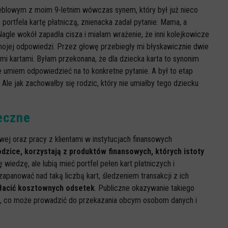
eblowym z moim 9-letnim wówczas synem, który był już nieco
ortfela kartę płatniczą, znienacka zadał pytanie: Mama, a
Nagle wokół zapadła cisza i miałam wrażenie, że inni kolejkowicze
mojej odpowiedzi. Przez głowę przebiegły mi błyskawicznie dwie
ymi kartami. Byłam przekonana, że dla dziecka karta to synonim
ie umiem odpowiedzieć na to konkretne pytanie. A był to etap
 Ale jak zachowałby się rodzic, który nie umiałby tego dziecku
eczne
j oraz pracy z klientami w instytucjach finansowych
dzice, korzystają z produktów finansowych, których istoty
 wiedzę, ale lubią mieć portfel pełen kart płatniczych i
anować nad taką liczbą kart, śledzeniem transakcji z ich
płacić kosztownych odsetek
. Publiczne okazywanie takiego
ci, co może prowadzić do przekazania obcym osobom danych i