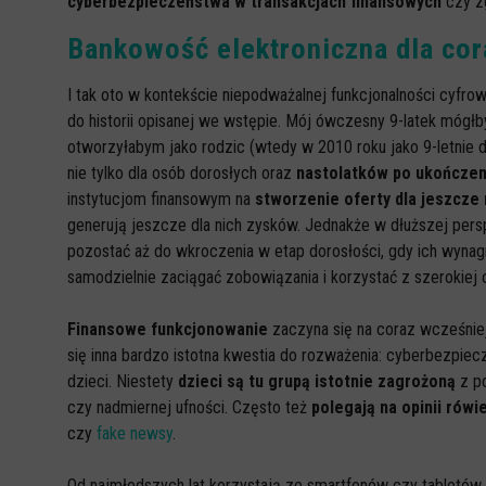
cyberbezpieczeństwa w transakcjach finansowych
czy zg
Bankowość elektroniczna dla co
I tak oto w kontekście niepodważalnej funkcjonalności cyfr
do historii opisanej we wstępie. Mój ówczesny 9-latek mógłby
otworzyłabym jako rodzic (wtedy w 2010 roku jako 9-letnie 
nie tylko dla osób dorosłych oraz
nastolatków po ukończeni
instytucjom finansowym na
stworzenie oferty dla jeszcze
generują jeszcze dla nich zysków. Jednakże w dłuższej per
pozostać aż do wkroczenia w etap dorosłości, gdy ich wynag
samodzielnie zaciągać zobowiązania i korzystać z szerokiej
Finansowe funkcjonowanie
zaczyna się na coraz wcześniej
się inna bardzo istotna kwestia do rozważenia: cyberbezpie
dzieci. Niestety
dzieci są tu grupą istotnie zagrożoną
z po
czy nadmiernej ufności. Często też
polegają na opinii rów
czy
fake newsy
.
Od najmłodszych lat korzystają ze smartfonów czy tabletów. 