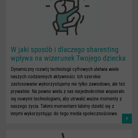
CYBERREPETYTORIUM
RAZEM W SIECI
INFOGRAFIKI
SŁOWA Z SIECI NASZYCH DZIECI
W jaki sposób i dlaczego sharenting
Webinaria
wpływa na wizerunek Twojego dziecka
Webinary CEDMO
​Dynamiczny rozwój technologii cyfrowych ułatwia wiele
Cykl webinarów - Gadanie o internecie
naszych codziennych aktywności. Ich szerokie
zastosowanie wykorzystujemy nie tylko zawodowo, ale też
Cyfrowe wieczory dla rodziców
prywatnie. Na pewno wielu z nas niejednokrotnie wspierało
Cykl webinarów - marzec 2026
się nowymi technologiami, aby utrwalić ważne momenty z
naszego życia. Takimi momentami lubimy dzielić się z
Multimedia
innymi wykorzystując do tego media społecznościowe.
+
Kreskówki
Filmy