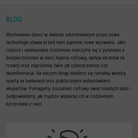
Scenariusze lekcji
BLOG
W sieci przyjaźni
(Nie)widzialne ślady online
Wychowanie dzieci w świecie zdominowanym przez nowe
Piosenka edukacyjna i teledysk
technologie stawia przed nami zupełnie nowe wyzwania. Jako
rodzice i opiekunowie codziennie mierzymy się z pytaniami o
CYBER lekcje 3.0
bezpieczeństwo w sieci, higienę cyfrową, wpływ ekranów na
Cyberlekcje
rozwój oraz zagrożenia, takie jak cyberprzemoc czy
Selma
dezinformacja. Na naszym blogu dzielimy się rzetelną wiedzą
opartą na badaniach oraz praktycznymi wskazówkami
Szkoła Sieci Społecznościowych
ekspertów. Pomagamy zrozumieć cyfrowy świat młodych ludzi i
Plik i Folder
podpowiadamy, jak mądrze wspierać ich w codziennym
korzystaniu z sieci.
Dla rodziców
PODCASTY CYFROWE WIECZORY
BEZPIECZNE WAKACJE 2023
BEZPIECZNE WAKACJE 2022