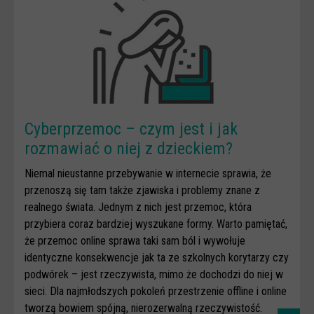
Spoty
Audiobooki
Infografiki
Badania i raporty
Gry
Cyberprzemoc – czym jest i jak
Nasze gry
rozmawiać o niej z dzieckiem?
LARP o dezinformacji "Koryntia"
Niemal nieustanne przebywanie w internecie sprawia, że
Gra karciana o deinformacji "Dezinfo"
przenoszą się tam także zjawiska i problemy znane z
Gra planszowa o cyberhigienie "Digital Brainiacs"
realnego świata. Jednym z nich jest przemoc, która
przybiera coraz bardziej wyszukane formy. Warto pamiętać,
Kalambury z cyberhigieny "Cybermaster"
że przemoc online sprawa taki sam ból i wywołuje
Kontakt
identyczne konsekwencje jak ta ze szkolnych korytarzy czy
Dane teleadresowe
podwórek – jest rzeczywista, mimo że dochodzi do niej w
sieci. Dla najmłodszych pokoleń przestrzenie offline i online
Dołącz do newslettera
tworzą bowiem spójną, nierozerwalną rzeczywistość.