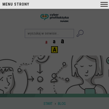
MENU STRONY
O nas
nask
Cyberprofilaktyka NASK
Nasi Eksperci
a
a
a
Blog
A
Aktualności
Projekty
Aktualne
Zrealizowane
Biblioteka
Poradniki i publikacje
›
START
BLOG
Dla nauczycieli