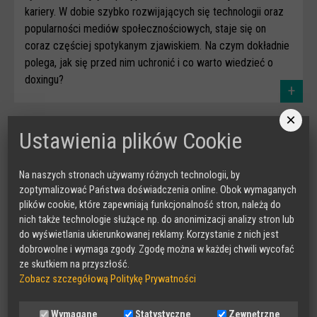
kariery. W dobie szybko rozwijających się technologii oraz
popularności mediów społecznościowych, staje się on
coraz częściej spotykanym zjawiskiem. Na czym dokładnie
polega, jak się przed nim uchronić i co warto wiedzieć o
doxingu?
+
×
Ustawienia plików Cookie
Na naszych stronach używamy różnych technologii, by
zoptymalizować Państwa doświadczenia online. Obok wymaganych
plików cookie, które zapewniają funkcjonalność stron, należą do
nich także technologie służące np. do anonimizacji analizy stron lub
do wyświetlania ukierunkowanej reklamy. Korzystanie z nich jest
dobrowolne i wymaga zgody. Zgodę można w każdej chwili wycofać
Phishing – czym jest i jak nie dać się
ze skutkiem na przyszłość.
Zobacz szczegółową Politykę Prywatności
złowić oszustom
Współcześnie wszyscy w mniejszym lub większym stopniu
Wymagane
Statystyczne
Zewnętrzne