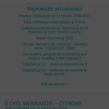
Scenariusze lekcji
Najnowsze aktualności
W sieci przyjaźni
Projekty edukacyjne na rok szkolny 2026/2027
Style cyfrowego rodzicielstwa w Polsce
(Nie)widzialne ślady online
Jubileuszowa konferencja! Rejestracja na 20.
Konferencję Safer Internet ruszyły.
Piosenka edukacyjna i teledysk
Raport Dyżurnet.pl 2025
CYBER lekcje 3.0
Cyfrowe wieczory dla rodziców – dziecko,
ekran i codzienność online
Cyberlekcje
Czy na lekcji geografii lub matematyki jest
Selma
miejsce na walkę z fake newsami?
Cyberlekcje 3.0 – nowe scenariusze lekcji
Szkoła Sieci Społecznościowych
Cyberlekcje 3.0 – webinary dla uczniów w
każdy wtorek
Plik i Folder
Dla rodziców
lista aktualności »
PODCASTY CYFROWE WIECZORY
BEZPIECZNE WAKACJE 2023
II CYKL WEBINARÓW – CYFROWE
BEZPIECZNE WAKACJE 2022