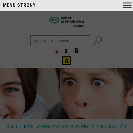
MENU STRONY
O nas
nask
Cyberprofilaktyka NASK
Nasi Eksperci
a
a
a
Blog
A
Aktualności
Projekty
Aktualne
Zrealizowane
Biblioteka
Poradniki i publikacje
›
START
II CYKL WEBINARÓW – CYFROWE WIECZORY DLA RODZICÓW
Dla nauczycieli