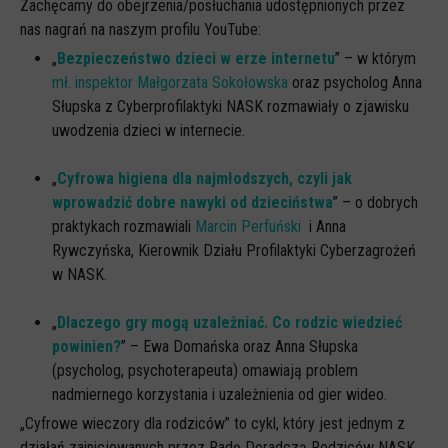
Zachęcamy do obejrzenia/posłuchania udostępnionych przez
nas nagrań na naszym profilu YouTube:
„
Bezpieczeństwo dzieci w erze internetu
” – w którym
mł. inspektor Małgorzata Sokołowska
oraz psycholog Anna
Słupska z Cyberprofilaktyki NASK rozmawiały o zjawisku
uwodzenia dzieci w internecie.
„
Cyfrowa higiena dla najmłodszych, czyli jak
wprowadzić dobre nawyki od dzieciństwa
” – o dobrych
praktykach rozmawiali
Marcin Perfuński
i Anna
Rywczyńska, Kierownik Działu Profilaktyki Cyberzagrożeń
w NASK.
„
Dlaczego gry mogą uzależniać. Co rodzic wiedzieć
powinien?
” – Ewa Domańska oraz Anna Słupska
(psycholog, psychoterapeuta) omawiają problem
nadmiernego korzystania i uzależnienia od gier wideo.
„Cyfrowe wieczory dla rodziców” to cykl, który jest jednym z
działań zainicjowanych przez Radę Doradczą Rodziców NASK.