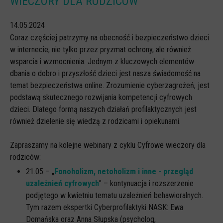
WIECZORY DLA RODZICÓW
CYBERREPETYTORIUM
14.05.2024
RAZEM W SIECI
Coraz częściej patrzymy na obecność i bezpieczeństwo dzieci
w internecie, nie tylko przez pryzmat ochrony, ale również
INFOGRAFIKI
wsparcia i wzmocnienia. Jednym z kluczowych elementów
SŁOWA Z SIECI NASZYCH DZIECI
dbania o dobro i przyszłość dzieci jest nasza świadomość na
temat bezpieczeństwa online. Zrozumienie cyberzagrożeń, jest
Webinaria
podstawą skutecznego rozwijania kompetencji cyfrowych
Webinary CEDMO
dzieci. Dlatego formą naszych działań profilaktycznych jest
również dzielenie się wiedzą z rodzicami i opiekunami.
Cykl webinarów - Gadanie o internecie
Cyfrowe wieczory dla rodziców
Zapraszamy na kolejne webinary z cyklu Cyfrowe wieczory dla
Cykl webinarów - marzec 2026
rodziców:
21.05 – „
Fonoholizm, netoholizm i inne - przegląd
Multimedia
uzależnień cyfrowych
” – kontynuacja i rozszerzenie
Kreskówki
podjętego w kwietniu tematu uzależnień behawioralnych.
Tym razem ekspertki Cyberprofilaktyki NASK: Ewa
Filmy
Domańska oraz Anna Słupska (psycholog,