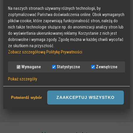
Na naszych stronach używamy różnych technologii, by
zoptymalizować Państwa doświadczenia online. Obok wymaganych
plików cookie, które zapewniają funkcjonalność stron, należą do
nich także technologie służące np. do anonimizacji analizy stron lub
do wyświetlania ukierunkowanej reklamy. Korzystanie z nich jest
dobrowolne i wymaga zgody. Zgodę można w każdej chwili wycofać
ze skutkiem na przyszłość.
Zobacz szczegółową Politykę Prywatności
Wymagane
Statystyczne
Zewnętrzne
Pokaż szczegóły
Wymagane
Sesyjne pliki Cookies wymagane do działania strony,
ZAAKCEPTUJ WSZYSTKO
Potwierdź wybór
przechowywane podczas wizyty na stronie, np zapamiętany wybór
języka strony
Statystyczne
Anonimowe statystyki odwiedzin strony oraz zachowania