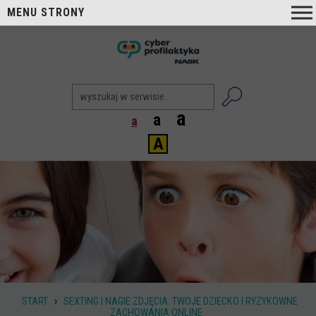
MENU STRONY
O nas
nask
Cyberprofilaktyka NASK
Nasi Eksperci
a
a
a
Blog
A
Aktualności
Projekty
Aktualne
Zrealizowane
Biblioteka
Poradniki i publikacje
›
START
SEXTING I NAGIE ZDJĘCIA. TWOJE DZIECKO I RYZYKOWNE
Dla nauczycieli
ZACHOWANIA ONLINE