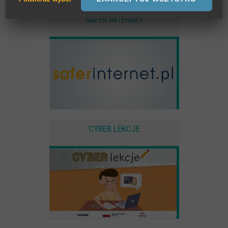
przechowywane podczas wizyty na stronie, np zapamiętany wybór
SAFER INTERNET
języka strony
Statystyczne
Anonimowe statystyki odwiedzin strony oraz zachowania
użytkownika
Zewnętrzne
Pliki Cookies od zewnętrznych dostawców usług takich jak filmy
Youtube
CYBER LEKCJE