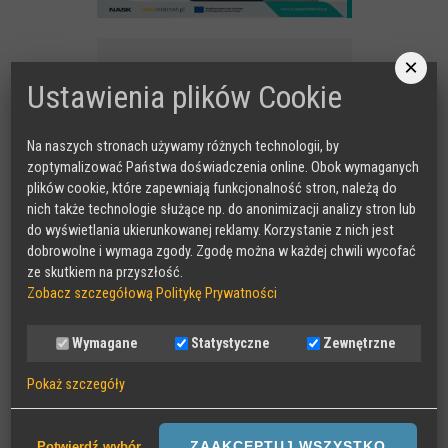
×
Ustawienia plików Cookie
Na naszych stronach używamy różnych technologii, by
zoptymalizować Państwa doświadczenia online. Obok wymaganych
plików cookie, które zapewniają funkcjonalność stron, należą do
nich także technologie służące np. do anonimizacji analizy stron lub
do wyświetlania ukierunkowanej reklamy. Korzystanie z nich jest
dobrowolne i wymaga zgody. Zgodę można w każdej chwili wycofać
MAKEITCLEAR
ze skutkiem na przyszłość.
Zobacz szczegółową Politykę Prywatności
Wymagane
Statystyczne
Zewnętrzne
Pokaż szczegóły
Wymagane
Sesyjne pliki Cookies wymagane do działania strony,
ZAAKCEPTUJ WSZYSTKO
Potwierdź wybór