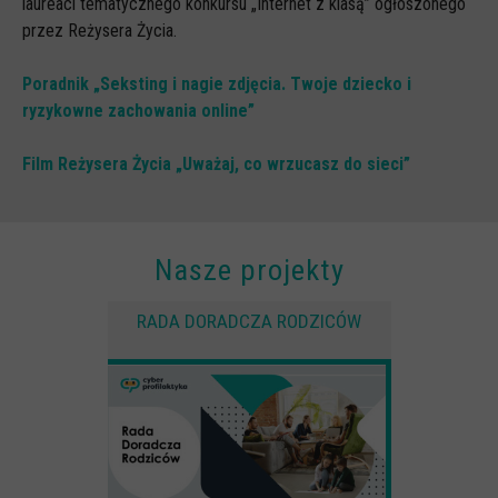
laureaci tematycznego konkursu „Internet z klasą” ogłoszonego
Spoty
przez Reżysera Życia.
Audiobooki
Poradnik „Seksting i nagie zdjęcia. Twoje dziecko i
Infografiki
ryzykowne zachowania online”
Badania i raporty
Gry
Film Reżysera Życia „Uważaj, co wrzucasz do sieci”
Nasze gry
LARP o dezinformacji "Koryntia"
Nasze projekty
Gra karciana o deinformacji "Dezinfo"
Gra planszowa o cyberhigienie "Digital Brainiacs"
RADA DORADCZA RODZICÓW
Kalambury z cyberhigieny "Cybermaster"
Kontakt
Dane teleadresowe
Dołącz do newslettera