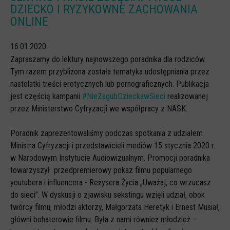
DZIECKO I RYZYKOWNE ZACHOWANIA
CYBERREPETYTORIUM
ONLINE
RAZEM W SIECI
16.01.2020
INFOGRAFIKI
Zapraszamy do lektury najnowszego poradnika dla rodziców.
SŁOWA Z SIECI NASZYCH DZIECI
Tym razem przybliżona została tematyka udostępniania przez
nastolatki treści erotycznych lub pornograficznych. Publikacja
Webinaria
jest częścią kampanii
#NieZagubDzieckawSieci
realizowanej
Webinary CEDMO
przez Ministerstwo Cyfryzacji we współpracy z NASK.
Cykl webinarów - Gadanie o internecie
Poradnik zaprezentowaliśmy podczas spotkania z udziałem
Cyfrowe wieczory dla rodziców
Ministra Cyfryzacji i przedstawicieli mediów 15 stycznia 2020 r.
w Narodowym Instytucie Audiowizualnym. Promocji poradnika
Cykl webinarów - marzec 2026
towarzyszył przedpremierowy pokaz filmu popularnego
Multimedia
youtubera i influencera - Reżysera Życia „Uważaj, co wrzucasz
do sieci”. W dyskusji o zjawisku sekstingu wzięli udział, obok
Kreskówki
twórcy filmu, młodzi aktorzy, Małgorzata Heretyk i Ernest Musiał,
Filmy
główni bohaterowie filmu. Była z nami również młodzież –