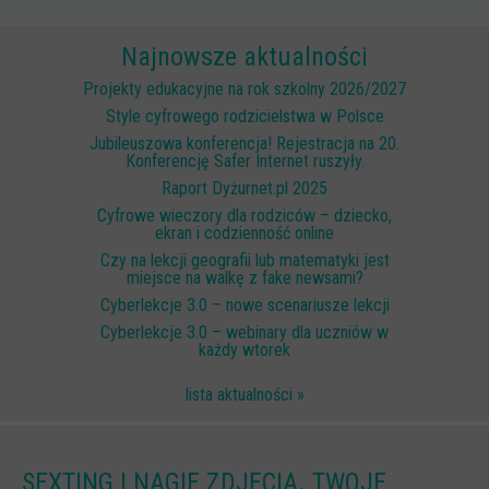
Scenariusze lekcji
Najnowsze aktualności
W sieci przyjaźni
Projekty edukacyjne na rok szkolny 2026/2027
(Nie)widzialne ślady online
Style cyfrowego rodzicielstwa w Polsce
Jubileuszowa konferencja! Rejestracja na 20.
Piosenka edukacyjna i teledysk
Konferencję Safer Internet ruszyły.
CYBER lekcje 3.0
Raport Dyżurnet.pl 2025
Cyfrowe wieczory dla rodziców – dziecko,
Cyberlekcje
ekran i codzienność online
Selma
Czy na lekcji geografii lub matematyki jest
miejsce na walkę z fake newsami?
Szkoła Sieci Społecznościowych
Cyberlekcje 3.0 – nowe scenariusze lekcji
Cyberlekcje 3.0 – webinary dla uczniów w
Plik i Folder
każdy wtorek
Dla rodziców
lista aktualności »
PODCASTY CYFROWE WIECZORY
BEZPIECZNE WAKACJE 2023
SEXTING I NAGIE ZDJĘCIA. TWOJE
BEZPIECZNE WAKACJE 2022