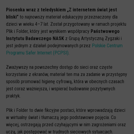
Piosenka wraz z teledyskiem „Z internetem świat jest
CYBERREPETYTORIUM
bliski”
to najnowszy materiał edukacyjny przeznaczony dla
RAZEM W SIECI
dzieci w wieku 4–7 lat. Został przygotowany w ramach projektu
INFOGRAFIKI
Plik i Folder, który jest wynikiem współpracy
Państwowego
Instytutu Badawczego NASK
z Grupą Artystyczną Zygzaki i
SŁOWA Z SIECI NASZYCH DZIECI
jest jednym z działań podejmowanych przez
Polskie Centrum
Webinaria
Programu Safer Internet (PCPSI)
.
Webinary CEDMO
Zważywszy na powszechny dostęp do sieci oraz częste
Cykl webinarów - Gadanie o internecie
korzystanie z ekranów, materiał ten ma za zadanie w przystępny
sposób promować higienę cyfrową, która w obecnych czasach
Cyfrowe wieczory dla rodziców
jest coraz ważniejsza, i wspierać budowanie pozytywnych
Cykl webinarów - marzec 2026
praktyk.
Multimedia
Plik i Folder to dwie fikcyjne postaci, które wprowadzają dzieci
Kreskówki
w wirtualny świat i tłumaczą jego podstawowe pojęcia. Co
więcej, ostrzegają przed czyhającymi w nim zagrożeniami oraz
Filmy
uczą, jak postępować w trudnych sieciowych sytuacjach.