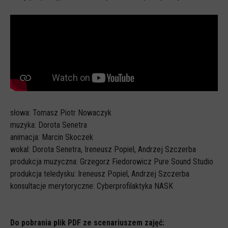
Spoty
Audiobooki
Infografiki
Badania i raporty
Gry
Nasze gry
LARP o dezinformacji "Koryntia"
słowa: Tomasz Piotr Nowaczyk
muzyka: Dorota Senetra
Gra karciana o deinformacji "Dezinfo"
animacja: Marcin Skoczek
Gra planszowa o cyberhigienie "Digital Brainiacs"
wokal: Dorota Senetra, Ireneusz Popiel, Andrzej Szczerba
produkcja muzyczna: Grzegorz Fiedorowicz Pure Sound Studio
Kalambury z cyberhigieny "Cybermaster"
produkcja teledysku: Ireneusz Popiel, Andrzej Szczerba
Kontakt
konsultacje merytoryczne: Cyberprofilaktyka NASK
Dane teleadresowe
Dołącz do newslettera
Do pobrania plik PDF ze scenariuszem zajęć: