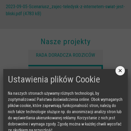
2023-09-05-Scenariusz_zajec-teledysk-z-internetem-swiat-jest-
bliski.pdf (4783 kB)
Nasze projekty
RADA DORADCZA RODZICÓW
×
Ustawienia plików Cookie
Na naszych stronach używamy różnych technologii, by
zoptymalizować Państwa doświadczenia online. Obok wymaganych
plików cookie, które zapewniają funkcjonalność stron, należą do
nich także technologie służące np. do anonimizacji analizy stron lub
do wyświetlania ukierunkowanej reklamy. Korzystanie z nich jest
dobrowolne i wymaga zgody. Zgodę można w każdej chwili wycofać
ze skutkiem na przyszłość.