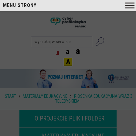
MENU STRONY
O nas
nask
Cyberprofilaktyka NASK
Nasi Eksperci
a
a
a
Blog
A
Aktualności
Projekty
Aktualne
›
›
START
MATERIAŁY EDUKACYJNE
PIOSENKA EDUKACYJNA WRAZ Z
Zrealizowane
TELEDYSKIEM
Biblioteka
O PROJEKCIE PLIK I FOLDER
Poradniki i publikacje
Dla nauczycieli