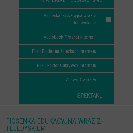
MATERIAŁY EDUKACYJNE
Scenariusze lekcji
Piosenka edukacyjna wraz z
W sieci przyjaźni
teledyskiem
(Nie)widzialne ślady online
Audiobook "Poznaj Internet"
Piosenka edukacyjna i teledysk
CYBER lekcje 3.0
Plik i Folder na ścieżkach internetu
Cyberlekcje
Plik i Folder Odkrywcy Internetu
Selma
Zeszyt Ćwiczeń
Szkoła Sieci Społecznościowych
Plik i Folder
SPEKTAKL
Dla rodziców
PODCASTY CYFROWE WIECZORY
PIOSENKA EDUKACYJNA WRAZ Z
BEZPIECZNE WAKACJE 2023
TELEDYSKIEM
BEZPIECZNE WAKACJE 2022