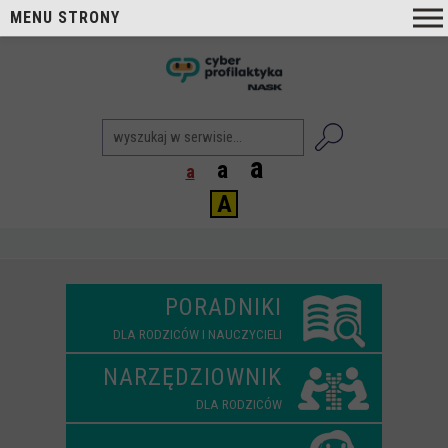
MENU STRONY
O nas
nask
Cyberprofilaktyka NASK
Nasi Eksperci
a
a
a
Blog
A
Aktualności
Projekty
Aktualne
PORADNIKI
Zrealizowane
DLA RODZICÓW I NAUCZYCIELI
Biblioteka
NARZĘDZIOWNIK
Poradniki i publikacje
DLA RODZICÓW
Dla nauczycieli