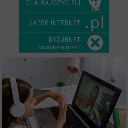
DLA NAUCZYCIELI
Scenariusze lekcji
W sieci przyjaźni
SAFER INTERNET
(Nie)widzialne ślady online
Piosenka edukacyjna i teledysk
DYŻURNET
CYBER lekcje 3.0
ZGŁOŚ NIELEGALNE TREŚCI
Cyberlekcje
Selma
Szkoła Sieci Społecznościowych
Plik i Folder
Dla rodziców
PODCASTY CYFROWE WIECZORY
BEZPIECZNE WAKACJE 2023
BEZPIECZNE WAKACJE 2022