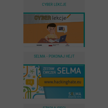
użytkownika
CYBER LEKCJE
Zewnętrzne
Pliki Cookies od zewnętrznych dostawców usług takich jak filmy
Youtube
SELMA - POKONAJ HEJT
SZKOŁA SIECI