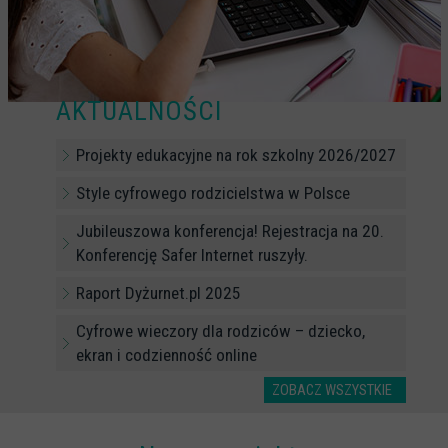
CYBERREPETYTORIUM
RAZEM W SIECI
INFOGRAFIKI
AKTUALNOŚCI
SŁOWA Z SIECI NASZYCH DZIECI
Projekty edukacyjne na rok szkolny 2026/2027
Webinaria
Style cyfrowego rodzicielstwa w Polsce
Webinary CEDMO
Jubileuszowa konferencja! Rejestracja na 20.
Cykl webinarów - Gadanie o internecie
Konferencję Safer Internet ruszyły.
Cyfrowe wieczory dla rodziców
Raport Dyżurnet.pl 2025
Cykl webinarów - marzec 2026
Cyfrowe wieczory dla rodziców – dziecko,
Multimedia
ekran i codzienność online
Kreskówki
ZOBACZ WSZYSTKIE
Filmy