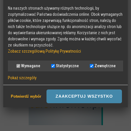
Na naszych stronach używamy różnych technologii, by
MAKEITCLEAR
zoptymalizować Państwa doświadczenia online. Obok wymaganych
plików cookie, które zapewniają funkcjonalność stron, należą do
nich także technologie służące np. do anonimizacji analizy stron lub
do wyświetlania ukierunkowanej reklamy. Korzystanie z nich jest
dobrowolne i wymaga zgody. Zgodę można w każdej chwili wycofać
ze skutkiem na przyszłość.
Zobacz szczegółową Politykę Prywatności
Wymagane
Statystyczne
Zewnętrzne
SAFER INTERNET
Pokaż szczegóły
Wymagane
Sesyjne pliki Cookies wymagane do działania strony,
ZAAKCEPTUJ WSZYSTKO
Potwierdź wybór
przechowywane podczas wizyty na stronie, np zapamiętany wybór
języka strony
Statystyczne
Anonimowe statystyki odwiedzin strony oraz zachowania