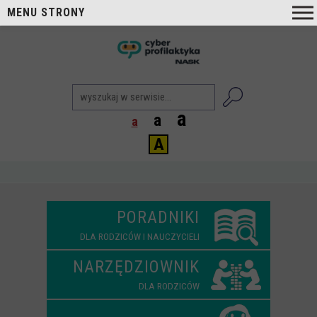
MENU STRONY
O nas
nask
Cyberprofilaktyka NASK
Nasi Eksperci
a
a
a
Blog
A
Aktualności
Projekty
Aktualne
PORADNIKI
Zrealizowane
DLA RODZICÓW I NAUCZYCIELI
Biblioteka
NARZĘDZIOWNIK
Poradniki i publikacje
DLA RODZICÓW
Dla nauczycieli