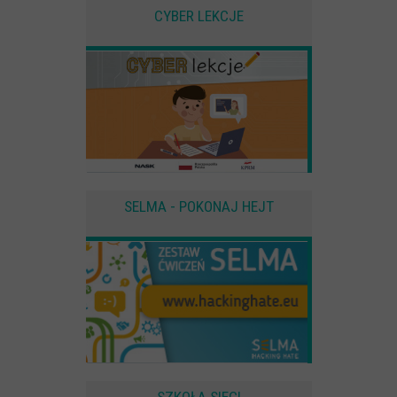
użytkownika
CYBER LEKCJE
Zewnętrzne
Pliki Cookies od zewnętrznych dostawców usług takich jak filmy
Youtube
SELMA - POKONAJ HEJT
SZKOŁA SIECI