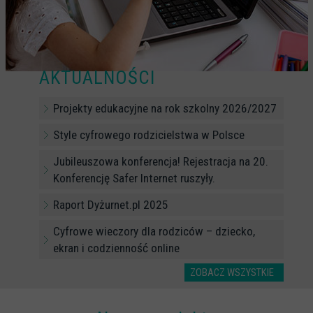
CYBERREPETYTORIUM
RAZEM W SIECI
INFOGRAFIKI
AKTUALNOŚCI
SŁOWA Z SIECI NASZYCH DZIECI
Projekty edukacyjne na rok szkolny 2026/2027
Webinaria
Style cyfrowego rodzicielstwa w Polsce
Webinary CEDMO
Jubileuszowa konferencja! Rejestracja na 20.
Cykl webinarów - Gadanie o internecie
Konferencję Safer Internet ruszyły.
Cyfrowe wieczory dla rodziców
Raport Dyżurnet.pl 2025
Cykl webinarów - marzec 2026
Cyfrowe wieczory dla rodziców – dziecko,
Multimedia
ekran i codzienność online
Kreskówki
ZOBACZ WSZYSTKIE
Filmy