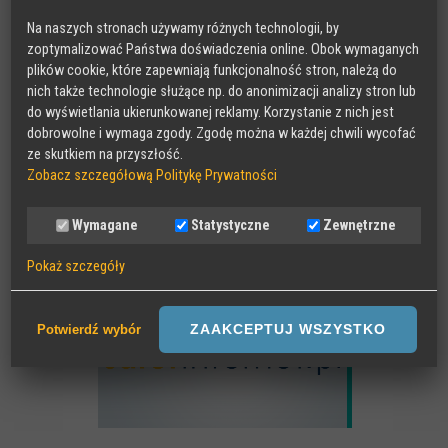
Na naszych stronach używamy różnych technologii, by
MAKEITCLEAR
zoptymalizować Państwa doświadczenia online. Obok wymaganych
plików cookie, które zapewniają funkcjonalność stron, należą do
nich także technologie służące np. do anonimizacji analizy stron lub
do wyświetlania ukierunkowanej reklamy. Korzystanie z nich jest
dobrowolne i wymaga zgody. Zgodę można w każdej chwili wycofać
ze skutkiem na przyszłość.
Zobacz szczegółową Politykę Prywatności
Wymagane
Statystyczne
Zewnętrzne
SAFER INTERNET
Pokaż szczegóły
Wymagane
Sesyjne pliki Cookies wymagane do działania strony,
ZAAKCEPTUJ WSZYSTKO
Potwierdź wybór
przechowywane podczas wizyty na stronie, np zapamiętany wybór
języka strony
Statystyczne
Anonimowe statystyki odwiedzin strony oraz zachowania