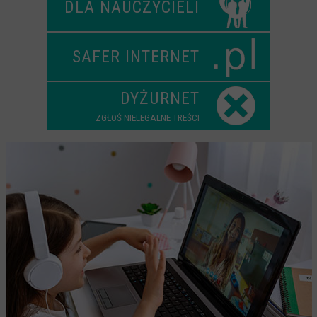
DLA NAUCZYCIELI
Scenariusze lekcji
W sieci przyjaźni
SAFER INTERNET
(Nie)widzialne ślady online
Piosenka edukacyjna i teledysk
DYŻURNET
CYBER lekcje 3.0
ZGŁOŚ NIELEGALNE TREŚCI
Cyberlekcje
Selma
Szkoła Sieci Społecznościowych
Plik i Folder
Dla rodziców
PODCASTY CYFROWE WIECZORY
BEZPIECZNE WAKACJE 2023
BEZPIECZNE WAKACJE 2022