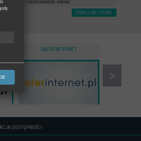
ekran i codzienność online
do
gody.
ZOBACZ WSZYSTKIE
SAFER INTERNET
CYBER 
 na
>
KO
ACJA DOSTĘPNOŚCI