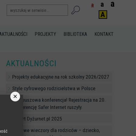
a
a
a
A
AKTUALNOŚCI
PROJEKTY
BIBLIOTEKA
KONTAKT
>
AKTUALNOŚCI
Projekty edukacyjne na rok szkolny 2026/2027
Style cyfrowego rodzicielstwa w Polsce
×
Jubileuszowa konferencja! Rejestracja na 20.
Konferencję Safer Internet ruszyły.
Raport Dyżurnet.pl 2025
Cyfrowe wieczory dla rodziców – dziecko,
lność