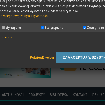
należą do nich także technologie służące np. do anonimizacji analizy stron lub 
lania ukierunkowanej reklamy. Korzystanie z nich jest dobrowolne i wymaga z
ożna w każdej chwili wycofać ze skutkiem na przyszłość.
 szczegółową Politykę Prywatności
Wymagane
Statystyczne
Zewnętrzne
MAKEITCLEAR
szczegóły
ane
 pliki Cookies wymagane do działania strony, przechowywane podczas wizyty
, np zapamiętany wybór języka strony
ZAAKCEPTUJ WSZYST
Potwierdź wybór
tyczne
we statystyki odwiedzin strony oraz zachowania użytkownika
rzne
ookies od zewnętrznych dostawców usług takich jak filmy Youtube
AKTUALNOŚCI
PROJEKTY
BIBLIOTEKA
KONTAKT
DEKLAR