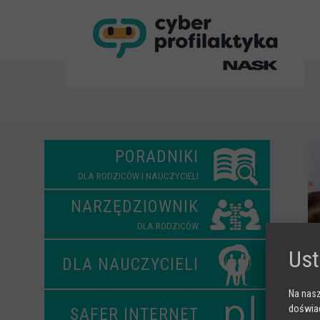
<
PORADNIKI
DLA RODZICÓW I NAUCZYCIELI
NARZĘDZIOWNIK
DLA RODZICÓW
Ust
DLA NAUCZYCIELI
Na nasz
doświad
SAFER INTERNET