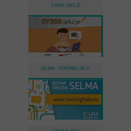
użytkownika
CYBER LEKCJE
Zewnętrzne
Pliki Cookies od zewnętrznych dostawców usług takich jak filmy
Youtube
SELMA - POKONAJ HEJT
SZKOŁA SIECI