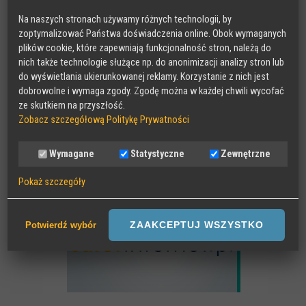
Na naszych stronach używamy różnych technologii, by
MAKEITCLEAR
zoptymalizować Państwa doświadczenia online. Obok wymaganych
plików cookie, które zapewniają funkcjonalność stron, należą do
nich także technologie służące np. do anonimizacji analizy stron lub
do wyświetlania ukierunkowanej reklamy. Korzystanie z nich jest
dobrowolne i wymaga zgody. Zgodę można w każdej chwili wycofać
ze skutkiem na przyszłość.
Zobacz szczegółową Politykę Prywatności
Wymagane
Statystyczne
Zewnętrzne
SAFER INTERNET
Pokaż szczegóły
Wymagane
Sesyjne pliki Cookies wymagane do działania strony,
ZAAKCEPTUJ WSZYSTKO
Potwierdź wybór
przechowywane podczas wizyty na stronie, np zapamiętany wybór
języka strony
Statystyczne
Anonimowe statystyki odwiedzin strony oraz zachowania