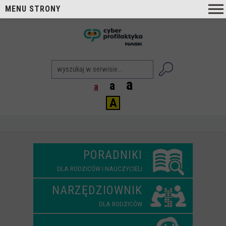
MENU STRONY
O nas
nask
Cyberprofilaktyka NASK
Nasi Eksperci
a
a
a
Blog
A
Aktualności
Projekty
Aktualne
PORADNIKI
Zrealizowane
DLA RODZICÓW I NAUCZYCIELI
Biblioteka
NARZĘDZIOWNIK
Poradniki i publikacje
DLA RODZICÓW
Dla nauczycieli