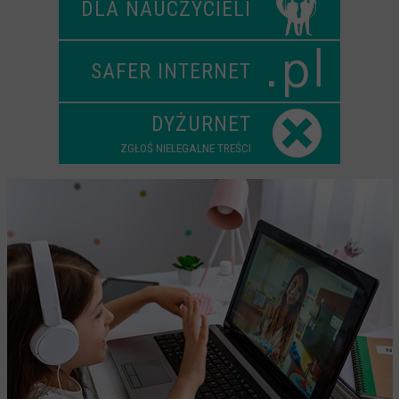
DLA NAUCZYCIELI
Scenariusze lekcji
W sieci przyjaźni
SAFER INTERNET
(Nie)widzialne ślady online
Piosenka edukacyjna i teledysk
DYŻURNET
CYBER lekcje 3.0
ZGŁOŚ NIELEGALNE TREŚCI
Cyberlekcje
Selma
Szkoła Sieci Społecznościowych
Plik i Folder
Dla rodziców
PODCASTY CYFROWE WIECZORY
BEZPIECZNE WAKACJE 2023
BEZPIECZNE WAKACJE 2022