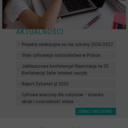
CYBERREPETYTORIUM
RAZEM W SIECI
INFOGRAFIKI
AKTUALNOŚCI
SŁOWA Z SIECI NASZYCH DZIECI
Projekty edukacyjne na rok szkolny 2026/2027
Webinaria
Style cyfrowego rodzicielstwa w Polsce
Webinary CEDMO
Jubileuszowa konferencja! Rejestracja na 20.
Cykl webinarów - Gadanie o internecie
Konferencję Safer Internet ruszyły.
Cyfrowe wieczory dla rodziców
Raport Dyżurnet.pl 2025
Cykl webinarów - marzec 2026
Cyfrowe wieczory dla rodziców – dziecko,
Multimedia
ekran i codzienność online
Kreskówki
ZOBACZ WSZYSTKIE
Filmy