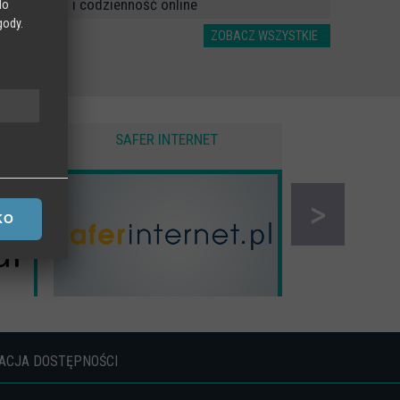
ekran i codzienność online
do
gody.
ZOBACZ WSZYSTKIE
SAFER INTERNET
CYBER 
 na
>
KO
ACJA DOSTĘPNOŚCI