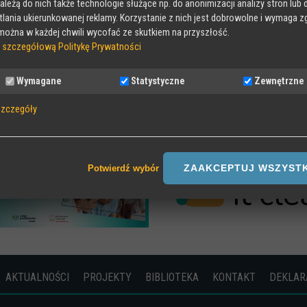
należą do nich także technologie służące np. do anonimizacji analizy stron lub 
lania ukierunkowanej reklamy. Korzystanie z nich jest dobrowolne i wymaga z
ożna w każdej chwili wycofać ze skutkiem na przyszłość.
 szczegółową Politykę Prywatności
Wymagane
Statystyczne
Zewnętrzne
MAKEITCLEAR
szczegóły
ane
 pliki Cookies wymagane do działania strony, przechowywane podczas wizyty
, np zapamiętany wybór języka strony
ZAAKCEPTUJ WSZYST
Potwierdź wybór
tyczne
we statystyki odwiedzin strony oraz zachowania użytkownika
rzne
ookies od zewnętrznych dostawców usług takich jak filmy Youtube
AKTUALNOŚCI
PROJEKTY
BIBLIOTEKA
KONTAKT
DEKLAR