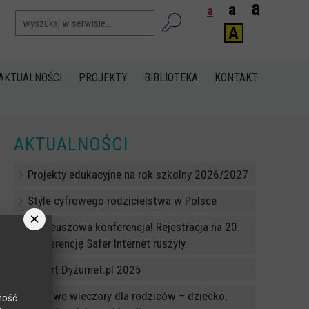
a
a
a
A
AKTUALNOŚCI
PROJEKTY
BIBLIOTEKA
KONTAKT
>
AKTUALNOŚCI
Projekty edukacyjne na rok szkolny 2026/2027
Style cyfrowego rodzicielstwa w Polsce
×
Jubileuszowa konferencja! Rejestracja na 20.
Konferencję Safer Internet ruszyły.
Raport Dyżurnet.pl 2025
Cyfrowe wieczory dla rodziców – dziecko,
lność