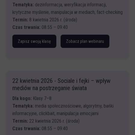
Tematyka:
dezinformacja, weryfikacja informacji,
krytyczne myślenie, manipulacja w mediach, fact-checking
Termin:
8 kwietnia 2026 r. (środa)
Czas trwania:
08.55 – 09:40
Zapisz swoją klasę
Zobacz plan webinaru
Wprowadzenie – czym jest dezinformacja i dlaczego
działa
Najczęstsze techniki manipulacji. Omówienie technik
22 kwietnia 2026 - Sociale i fejki – wpływ
wraz z analizą przykładów:
mediów na postrzeganie świata
Metoda krytycznej analizy treści S.P.R.A.W.D.Z.A.M
Dla kogo:
Klasy 7–8
Ćwiczenie praktyczne: weryfikacja obrazu i kontekstu
Tematyka:
media społecznościowe, algorytmy, bańki
Narzędzia
informacyjne, clickbait, manipulacja emocjami
Krótka prezentacja wniosków i omówienie wyników
Termin:
22 kwietnia 2026 r. (środa)
ćwiczenia.
Czas trwania:
08.55 – 09:40