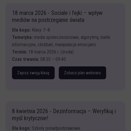
Najczęstsze techniki manipulacji. Omówienie technik
18 marca 2026 - Sociale i fejki – wpływ
wraz z analizą przykładów:
mediów na postrzeganie świata
Metoda krytycznej analizy treści S.P.R.A.W.D.Z.A.M
Dla kogo:
Klasy 7–8
Ćwiczenie praktyczne: weryfikacja obrazu i kontekstu
Tematyka:
media społecznościowe, algorytmy, bańki
Narzędzia
informacyjne, clickbait, manipulacja emocjami
Krótka prezentacja wniosków i omówienie wyników
Termin:
18 marca 2026 r. (środa)
ćwiczenia.
Czas trwania:
08.55 – 09:40
Zapisz swoją klasę
Zobacz plan webinaru
Wprowadzenie – czym są media?
Jak powstaje informacja? Fakt vs opinia
Social media – jak to działa „od kuchni”?
8 kwietnia 2026 - Dezinformacja – Weryfikuj i
Manipulacje w mediach
myśl krytycznie!
Ćwiczenie interaktywne: „Dochodzimy do prawdy”
Dla kogo:
Szkoły ponadpodstawowe