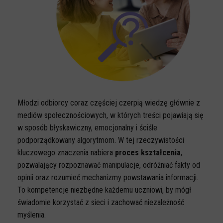
CYBERREPETYTORIUM
RAZEM W SIECI
INFOGRAFIKI
SŁOWA Z SIECI NASZYCH DZIECI
Webinaria
Młodzi odbiorcy coraz częściej czerpią wiedzę głównie z
Webinary CEDMO
mediów społecznościowych, w których treści pojawiają się
Cykl webinarów - Gadanie o internecie
w sposób błyskawiczny, emocjonalny i ściśle
Cyfrowe wieczory dla rodziców
podporządkowany algorytmom. W tej rzeczywistości
kluczowego znaczenia nabiera
proces kształcenia
,
Cykl webinarów - marzec 2026
pozwalający rozpoznawać manipulacje, odróżniać fakty od
Multimedia
opinii oraz rozumieć mechanizmy powstawania informacji.
To kompetencje niezbędne każdemu uczniowi, by mógł
Kreskówki
świadomie korzystać z sieci i zachować niezależność
Filmy
myślenia.