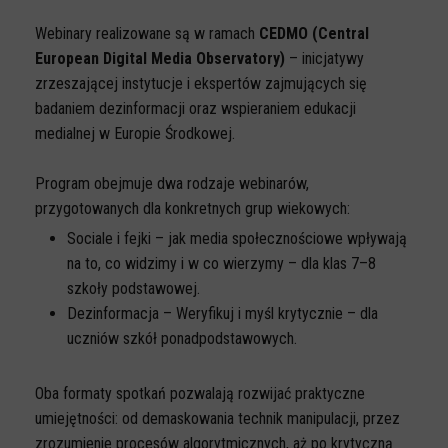
Spoty
Webinary realizowane są w ramach
CEDMO (Central
Audiobooki
European Digital Media Observatory)
– inicjatywy
Infografiki
zrzeszającej instytucje i ekspertów zajmujących się
badaniem dezinformacji oraz wspieraniem edukacji
Badania i raporty
medialnej w Europie Środkowej.
Gry
Nasze gry
Program obejmuje dwa rodzaje webinarów,
przygotowanych dla konkretnych grup wiekowych:
LARP o dezinformacji "Koryntia"
Sociale i fejki – jak media społecznościowe wpływają
Gra karciana o deinformacji "Dezinfo"
na to, co widzimy i w co wierzymy – dla klas 7–8
Gra planszowa o cyberhigienie "Digital Brainiacs"
szkoły podstawowej.
Dezinformacja – Weryfikuj i myśl krytycznie – dla
Kalambury z cyberhigieny "Cybermaster"
uczniów szkół ponadpodstawowych.
Kontakt
Dane teleadresowe
Oba formaty spotkań pozwalają rozwijać praktyczne
umiejętności: od demaskowania technik manipulacji, przez
Dołącz do newslettera
zrozumienie procesów algorytmicznych, aż po krytyczną