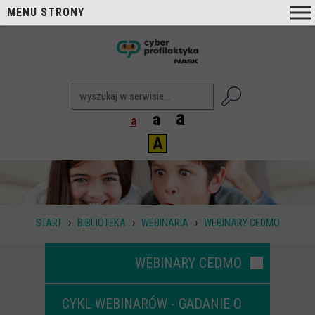
MENU STRONY
O nas
nask
Cyberprofilaktyka NASK
Nasi Eksperci
a
a
a
Blog
A
Aktualności
Projekty
Aktualne
›
›
›
START
BIBLIOTEKA
WEBINARIA
WEBINARY CEDMO
Zrealizowane
Biblioteka
WEBINARY CEDMO
Poradniki i publikacje
CYKL WEBINARÓW - GADANIE O
Dla nauczycieli