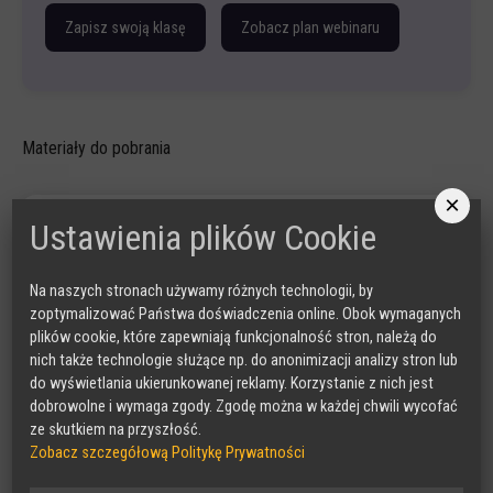
Zapisz swoją klasę
Zobacz plan webinaru
Wprowadzenie – czym są media?
Jak powstaje informacja? Fakt vs opinia
Materiały do pobrania
Social media – jak to działa „od kuchni”?
Manipulacje w mediach
×
Ćwiczenie interaktywne: „Dochodzimy do prawdy”
Ustawienia plików Cookie
Na naszych stronach używamy różnych technologii, by
zoptymalizować Państwa doświadczenia online. Obok wymaganych
plików cookie, które zapewniają funkcjonalność stron, należą do
nich także technologie służące np. do anonimizacji analizy stron lub
do wyświetlania ukierunkowanej reklamy. Korzystanie z nich jest
dobrowolne i wymaga zgody. Zgodę można w każdej chwili wycofać
ze skutkiem na przyszłość.
Zobacz szczegółową Politykę Prywatności