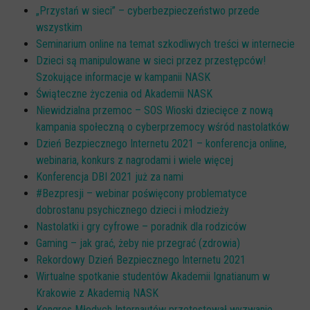
„Przystań w sieci” – cyberbezpieczeństwo przede
CYBERREPETYTORIUM
wszystkim
Seminarium online na temat szkodliwych treści w internecie
RAZEM W SIECI
Dzieci są manipulowane w sieci przez przestępców!
INFOGRAFIKI
Szokujące informacje w kampanii NASK
Świąteczne życzenia od Akademii NASK
SŁOWA Z SIECI NASZYCH DZIECI
Niewidzialna przemoc – SOS Wioski dziecięce z nową
Webinaria
kampania społeczną o cyberprzemocy wśród nastolatków
Dzień Bezpiecznego Internetu 2021 – konferencja online,
Webinary CEDMO
webinaria, konkurs z nagrodami i wiele więcej
Cykl webinarów - Gadanie o internecie
Konferencja DBI 2021 już za nami
Cyfrowe wieczory dla rodziców
#Bezpresji – webinar poświęcony problematyce
dobrostanu psychicznego dzieci i młodzieży
Cykl webinarów - marzec 2026
Nastolatki i gry cyfrowe – poradnik dla rodziców
Multimedia
Gaming – jak grać, żeby nie przegrać (zdrowia)
Rekordowy Dzień Bezpiecznego Internetu 2021
Kreskówki
Wirtualne spotkanie studentów Akademii Ignatianum w
Filmy
Krakowie z Akademią NASK
Kongres Młodych Internautów przetestował wyzwanie