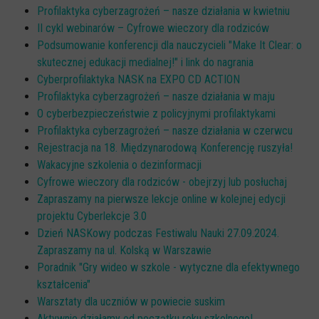
Profilaktyka cyberzagrożeń – nasze działania w kwietniu
II cykl webinarów – Cyfrowe wieczory dla rodziców
Podsumowanie konferencji dla nauczycieli "Make It Clear: o
skutecznej edukacji medialnej!" i link do nagrania
Cyberprofilaktyka NASK na EXPO CD ACTION
Profilaktyka cyberzagrożeń – nasze działania w maju
O cyberbezpieczeństwie z policyjnymi profilaktykami
Profilaktyka cyberzagrożeń – nasze działania w czerwcu
Rejestracja na 18. Międzynarodową Konferencję ruszyła!
Wakacyjne szkolenia o dezinformacji
Cyfrowe wieczory dla rodziców - obejrzyj lub posłuchaj
Zapraszamy na pierwsze lekcje online w kolejnej edycji
projektu Cyberlekcje 3.0
Dzień NASKowy podczas Festiwalu Nauki 27.09.2024.
Zapraszamy na ul. Kolską w Warszawie
Poradnik "Gry wideo w szkole - wytyczne dla efektywnego
kształcenia"
Warsztaty dla uczniów w powiecie suskim
Aktywnie działamy od początku roku szkolnego!