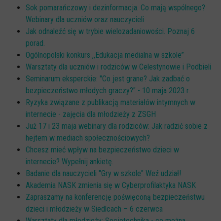
Sok pomarańczowy i dezinformacja. Co mają wspólnego?
Webinary dla uczniów oraz nauczycieli
Jak odnaleźć się w trybie wielozadaniowości. Poznaj 6
porad.
Ogólnopolski konkurs ,,Edukacja medialna w szkole”
Warsztaty dla uczniów i rodziców w Celestynowie i Podbieli
Seminarum eksperckie: "Co jest grane? Jak zadbać o
bezpieczeństwo młodych graczy?" - 10 maja 2023 r.
Ryzyka związane z publikacją materiałów intymnych w
internecie - zajęcia dla młodzieży z ZSGH
Już 17 i 23 maja webinary dla rodziców: Jak radzić sobie z
hejtem w mediach społecznościowych?
Chcesz mieć wpływ na bezpieczeństwo dzieci w
internecie? Wypełnij ankietę.
Badanie dla nauczycieli "Gry w szkole" Weź udział!
Akademia NASK zmienia się w Cyberprofilaktyka NASK
Zapraszamy na konferencję poświęconą bezpieczeństwu
dzieci i młodzieży w Siedlcach – 6 czerwca
Warsztaty dla młodzieży: Socjotechnika - co można