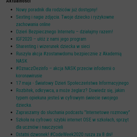
Aktualności
Scenariusze lekcji
Nowy poradnik dla rodziców już dostępny!
Sexting i nagie zdjęcia. Twoje dziecko i ryzykowne
W sieci przyjaźni
zachowania online
(Nie)widzialne ślady online
Dzień Bezpiecznego Internetu – działajmy razem!
IGF2020 – ułóż z nami jego program
Piosenka edukacyjna i teledysk
Sharenting i wizerunek dziecka w sieci
CYBER lekcje 3.0
Ruszyła akcja #zostanwdomu bezpiecznie z Akademią
NASK
Cyberlekcje
#OznaczDezinfo – akcja NASK przeciw infodemii o
Selma
koronawirusie
Szkoła Sieci Społecznościowych
17 maja - Światowy Dzień Społeczeństwa Informacyjnego
Rozbitek, odkrywca, a może żeglarz? Dowiedz się, jakim
Plik i Folder
typem opiekuna jesteś w cyfrowym świecie swojego
Dla rodziców
dziecka.
Zapraszamy do słuchania podcastu "Internetowe rozmowy"
PODCASTY CYFROWE WIECZORY
Szkoła na cyfrowo: szybki internet OSE w szkołach, sprzęt
BEZPIECZNE WAKACJE 2023
dla uczniów i nauczycieli
Ostatni dzwonek! #CodeWeek2020 rusza za 8 dni!
BEZPIECZNE WAKACJE 2022