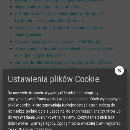
Nasza konferencja jest już pełnoletnia!
Jak chronić tożsamość i wizerunek w internecie?
Cyberlekcja z udziałem Wicepremiera
Era (Dez)informacji: Nowy Podręcznik dla Kadry
Nauczycielskiej
Rusza nowy projekt dla uczniów - CYBERspoty!
Zapraszamy na bezpłatne szkolenia dla nauczycieli w 7
miastach – Cyberlekcje 3.0
Dołącz do Młodzieżowego Okrągłego Stołu: Cyfrowe
×
Wyzwania podczas Szczytu Cyfrowego IGF Polska 2024!
Ustawienia plików Cookie
Wnioski z warsztatów „Młodzieżowy Okrągły Stół: Cyfrowe
Wyzwania”
Bezpłatne szkolenie dla Wychowawców z placówek
Na naszych stronach używamy różnych technologii, by
wsparcia dziennego, wychowawczych i opiekuńczych oraz
zoptymalizować Państwa doświadczenia online. Obok wymaganych
z instytucji pieczy zastępczej - Wrocław, 20 marca
plików cookie, które zapewniają funkcjonalność stron, należą do
Bezpłatne szkolenie dla Wychowawców z placówek
nich także technologie służące np. do anonimizacji analizy stron lub
do wyświetlania ukierunkowanej reklamy. Korzystanie z nich jest
wsparcia dziennego, wychowawczych i opiekuńczych oraz
dobrowolne i wymaga zgody. Zgodę można w każdej chwili wycofać
z instytucji pieczy zastępczej - Poznań, 10 kwietnia
ze skutkiem na przyszłość.