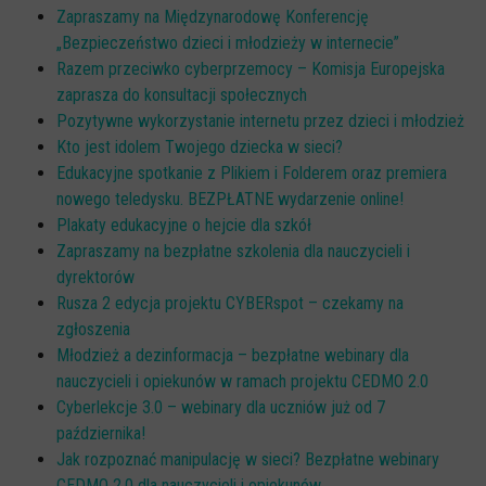
Zapraszamy na Międzynarodowę Konferencję
„Bezpieczeństwo dzieci i młodzieży w internecie”
Razem przeciwko cyberprzemocy – Komisja Europejska
zaprasza do konsultacji społecznych
Pozytywne wykorzystanie internetu przez dzieci i młodzież
Kto jest idolem Twojego dziecka w sieci?
Edukacyjne spotkanie z Plikiem i Folderem oraz premiera
nowego teledysku. BEZPŁATNE wydarzenie online!
Plakaty edukacyjne o hejcie dla szkół
Zapraszamy na bezpłatne szkolenia dla nauczycieli i
dyrektorów
Rusza 2 edycja projektu CYBERspot – czekamy na
zgłoszenia
Młodzież a dezinformacja – bezpłatne webinary dla
nauczycieli i opiekunów w ramach projektu CEDMO 2.0
Cyberlekcje 3.0 – webinary dla uczniów już od 7
października!
Jak rozpoznać manipulację w sieci? Bezpłatne webinary
CEDMO 2.0 dla nauczycieli i opiekunów