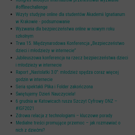
Spoty
#offlinechallenge
Audiobooki
Wizyty studyjne online dla studentów Akademii Ignatianum
w Krakowie - podsumowanie
Infografiki
Wyzwania dla bezpieczeństwa online w nowym roku
Badania i raporty
szkolnym
Trwa 15. Międzynarodowa Konferencja „Bezpieczeństwo
Gry
dzieci i młodzieży w internecie”
Nasze gry
Jubileuszowa konferencja na rzecz bezpieczeństwa dzieci
LARP o dezinformacji "Koryntia"
i młodzieży w internecie
Raport „Nastolatki 3.0”: młodzież spędza coraz więcej
Gra karciana o deinformacji "Dezinfo"
godzin w internecie
Gra planszowa o cyberhigienie "Digital Brainiacs"
Seria spektakli Plika i Folder zakończona
Świętujemy Dzień Nauczyciela!
Kalambury z cyberhigieny "Cybermaster"
6 grudnia w Katowicach rusza Szczyt Cyfrowy ONZ –
Kontakt
#IGF2021
Zdrowa relacja z technologiami – kluczowe porady
Dane teleadresowe
Medialne treści promujące przemoc – jak rozmawiać o
Dołącz do newslettera
nich z dziećmi?