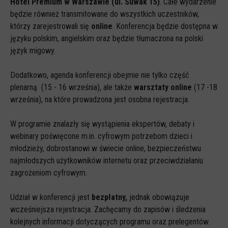
Hotel Premium w Warszawie (ul. Suwak 15)
. Całe wydarzenie
Spoty
będzie również transmitowane do wszystkich uczestników,
Audiobooki
którzy zarejestrowali się
online
. Konferencja będzie dostępna w
języku polskim, angielskim oraz będzie tłumaczona na polski
Infografiki
język migowy.
Badania i raporty
Gry
Dodatkowo, agenda konferencji obejmie nie tylko część
plenarną (15 - 16 września), ale także
warsztaty online
(17 -18
Nasze gry
września), na które prowadzona jest osobna rejestracja.
LARP o dezinformacji "Koryntia"
W programie znalazły się wystąpienia ekspertów, debaty i
Gra karciana o deinformacji "Dezinfo"
webinary poświęcone m.in. cyfrowym potrzebom dzieci i
Gra planszowa o cyberhigienie "Digital Brainiacs"
młodzieży, dobrostanowi w świecie online, bezpieczeństwu
najmłodszych użytkowników internetu oraz przeciwdziałaniu
Kalambury z cyberhigieny "Cybermaster"
zagrożeniom cyfrowym.
Kontakt
Udział w konferencji jest
bezpłatny,
jednak obowiązuje
Dane teleadresowe
wcześniejsza rejestracja. Zachęcamy do zapisów i śledzenia
Dołącz do newslettera
kolejnych informacji dotyczących programu oraz prelegentów.