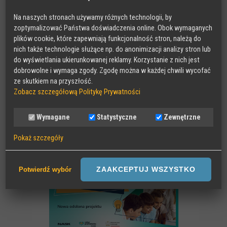
Nasze projekty
Na naszych stronach używamy różnych technologii, by
zoptymalizować Państwa doświadczenia online. Obok wymaganych
RADA DORADCZA RODZICÓW
plików cookie, które zapewniają funkcjonalność stron, należą do
nich także technologie służące np. do anonimizacji analizy stron lub
do wyświetlania ukierunkowanej reklamy. Korzystanie z nich jest
dobrowolne i wymaga zgody. Zgodę można w każdej chwili wycofać
ze skutkiem na przyszłość.
Zobacz szczegółową Politykę Prywatności
Wymagane
Statystyczne
Zewnętrzne
Pokaż szczegóły
Wymagane
Sesyjne pliki Cookies wymagane do działania strony,
ZAAKCEPTUJ WSZYSTKO
Potwierdź wybór
przechowywane podczas wizyty na stronie, np zapamiętany wybór
języka strony
Statystyczne
Anonimowe statystyki odwiedzin strony oraz zachowania