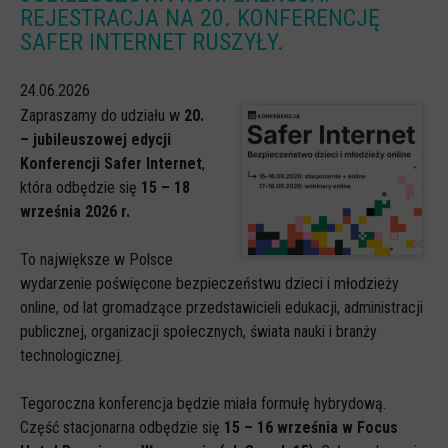
REJESTRACJA NA 20. KONFERENCJĘ
CYBERREPETYTORIUM
SAFER INTERNET RUSZYŁY.
RAZEM W SIECI
24.06.2026
INFOGRAFIKI
Zapraszamy do udziału w
20.
SŁOWA Z SIECI NASZYCH DZIECI
– jubileuszowej edycji
Konferencji Safer Internet
,
Webinaria
która odbędzie się
15 – 18
Webinary CEDMO
września 2026 r.
Cykl webinarów - Gadanie o internecie
To największe w Polsce
Cyfrowe wieczory dla rodziców
wydarzenie poświęcone bezpieczeństwu dzieci i młodzieży
online, od lat gromadzące przedstawicieli edukacji, administracji
Cykl webinarów - marzec 2026
publicznej, organizacji społecznych, świata nauki i branży
Multimedia
technologicznej.
Kreskówki
Tegoroczna konferencja będzie miała formułę hybrydową.
Filmy
Część stacjonarna odbędzie się
15 – 16 września w Focus