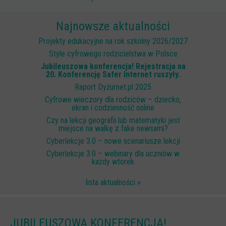
Scenariusze lekcji
Najnowsze aktualności
W sieci przyjaźni
Projekty edukacyjne na rok szkolny 2026/2027
(Nie)widzialne ślady online
Style cyfrowego rodzicielstwa w Polsce
Jubileuszowa konferencja! Rejestracja na
Piosenka edukacyjna i teledysk
20. Konferencję Safer Internet ruszyły.
CYBER lekcje 3.0
Raport Dyżurnet.pl 2025
Cyfrowe wieczory dla rodziców – dziecko,
Cyberlekcje
ekran i codzienność online
Selma
Czy na lekcji geografii lub matematyki jest
miejsce na walkę z fake newsami?
Szkoła Sieci Społecznościowych
Cyberlekcje 3.0 – nowe scenariusze lekcji
Cyberlekcje 3.0 – webinary dla uczniów w
Plik i Folder
każdy wtorek
Dla rodziców
lista aktualności »
PODCASTY CYFROWE WIECZORY
BEZPIECZNE WAKACJE 2023
JUBILEUSZOWA KONFERENCJA!
BEZPIECZNE WAKACJE 2022