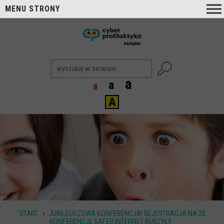
MENU STRONY
O nas
nask
Cyberprofilaktyka NASK
Nasi Eksperci
a
a
a
Blog
A
Aktualności
Projekty
Aktualne
Zrealizowane
Biblioteka
Poradniki i publikacje
›
START
JUBILEUSZOWA KONFERENCJA! REJESTRACJA NA 20.
Dla nauczycieli
KONFERENCJĘ SAFER INTERNET RUSZYŁY.