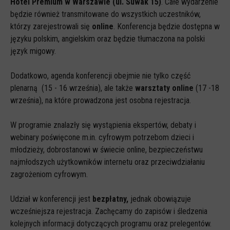
Hotel Premium w Warszawie (ul. Suwak 15)
. Całe wydarzenie
Spoty
będzie również transmitowane do wszystkich uczestników,
Audiobooki
którzy zarejestrowali się
online
. Konferencja będzie dostępna w
języku polskim, angielskim oraz będzie tłumaczona na polski
Infografiki
język migowy.
Badania i raporty
Gry
Dodatkowo, agenda konferencji obejmie nie tylko część
plenarną (15 - 16 września), ale także
warsztaty online
(17 -18
Nasze gry
września), na które prowadzona jest osobna rejestracja.
LARP o dezinformacji "Koryntia"
W programie znalazły się wystąpienia ekspertów, debaty i
Gra karciana o deinformacji "Dezinfo"
webinary poświęcone m.in. cyfrowym potrzebom dzieci i
Gra planszowa o cyberhigienie "Digital Brainiacs"
młodzieży, dobrostanowi w świecie online, bezpieczeństwu
najmłodszych użytkowników internetu oraz przeciwdziałaniu
Kalambury z cyberhigieny "Cybermaster"
zagrożeniom cyfrowym.
Kontakt
Udział w konferencji jest
bezpłatny,
jednak obowiązuje
Dane teleadresowe
wcześniejsza rejestracja. Zachęcamy do zapisów i śledzenia
Dołącz do newslettera
kolejnych informacji dotyczących programu oraz prelegentów.