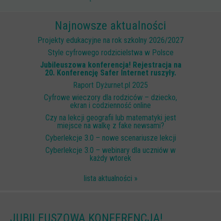
Scenariusze lekcji
Najnowsze aktualności
W sieci przyjaźni
Projekty edukacyjne na rok szkolny 2026/2027
(Nie)widzialne ślady online
Style cyfrowego rodzicielstwa w Polsce
Jubileuszowa konferencja! Rejestracja na
Piosenka edukacyjna i teledysk
20. Konferencję Safer Internet ruszyły.
CYBER lekcje 3.0
Raport Dyżurnet.pl 2025
Cyfrowe wieczory dla rodziców – dziecko,
Cyberlekcje
ekran i codzienność online
Selma
Czy na lekcji geografii lub matematyki jest
miejsce na walkę z fake newsami?
Szkoła Sieci Społecznościowych
Cyberlekcje 3.0 – nowe scenariusze lekcji
Cyberlekcje 3.0 – webinary dla uczniów w
Plik i Folder
każdy wtorek
Dla rodziców
lista aktualności »
PODCASTY CYFROWE WIECZORY
BEZPIECZNE WAKACJE 2023
JUBILEUSZOWA KONFERENCJA!
BEZPIECZNE WAKACJE 2022