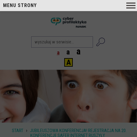
MENU STRONY
O nas
nask
Cyberprofilaktyka NASK
Nasi Eksperci
a
a
a
Blog
A
Aktualności
Projekty
Aktualne
Zrealizowane
Biblioteka
Poradniki i publikacje
›
START
JUBILEUSZOWA KONFERENCJA! REJESTRACJA NA 20.
Dla nauczycieli
KONFERENCJĘ SAFER INTERNET RUSZYŁY.