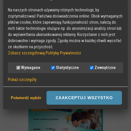
Nasze projekty
Na naszych stronach używamy różnych technologii, by
zoptymalizować Państwa doświadczenia online. Obok wymaganych
RADA DORADCZA RODZICÓW
plików cookie, które zapewniają funkcjonalność stron, należą do
nich także technologie służące np. do anonimizacji analizy stron lub
do wyświetlania ukierunkowanej reklamy. Korzystanie z nich jest
dobrowolne i wymaga zgody. Zgodę można w każdej chwili wycofać
ze skutkiem na przyszłość.
Zobacz szczegółową Politykę Prywatności
Wymagane
Statystyczne
Zewnętrzne
Pokaż szczegóły
Wymagane
Sesyjne pliki Cookies wymagane do działania strony,
ZAAKCEPTUJ WSZYSTKO
Potwierdź wybór
przechowywane podczas wizyty na stronie, np zapamiętany wybór
języka strony
Statystyczne
Anonimowe statystyki odwiedzin strony oraz zachowania