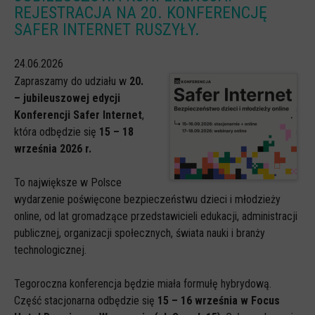
REJESTRACJA NA 20. KONFERENCJĘ
CYBERREPETYTORIUM
SAFER INTERNET RUSZYŁY.
RAZEM W SIECI
24.06.2026
INFOGRAFIKI
Zapraszamy do udziału w
20.
SŁOWA Z SIECI NASZYCH DZIECI
– jubileuszowej edycji
Konferencji Safer Internet
,
Webinaria
która odbędzie się
15 – 18
Webinary CEDMO
września 2026 r.
Cykl webinarów - Gadanie o internecie
To największe w Polsce
Cyfrowe wieczory dla rodziców
wydarzenie poświęcone bezpieczeństwu dzieci i młodzieży
online, od lat gromadzące przedstawicieli edukacji, administracji
Cykl webinarów - marzec 2026
publicznej, organizacji społecznych, świata nauki i branży
Multimedia
technologicznej.
Kreskówki
Tegoroczna konferencja będzie miała formułę hybrydową.
Filmy
Część stacjonarna odbędzie się
15 – 16 września w Focus