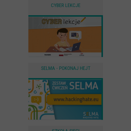
użytkownika
CYBER LEKCJE
Zewnętrzne
Pliki Cookies od zewnętrznych dostawców usług takich jak filmy
Youtube
SELMA - POKONAJ HEJT
SZKOŁA SIECI