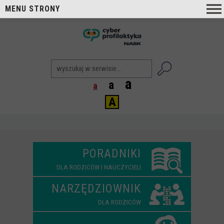
MENU STRONY
O nas
nask
Cyberprofilaktyka NASK
Nasi Eksperci
a
a
a
Blog
A
Aktualności
Projekty
Aktualne
PORADNIKI
Zrealizowane
DLA RODZICÓW I NAUCZYCIELI
Biblioteka
NARZĘDZIOWNIK
Poradniki i publikacje
DLA RODZICÓW
Dla nauczycieli