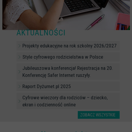
CYBERREPETYTORIUM
RAZEM W SIECI
INFOGRAFIKI
AKTUALNOŚCI
SŁOWA Z SIECI NASZYCH DZIECI
Projekty edukacyjne na rok szkolny 2026/2027
Webinaria
Style cyfrowego rodzicielstwa w Polsce
Webinary CEDMO
Jubileuszowa konferencja! Rejestracja na 20.
Cykl webinarów - Gadanie o internecie
Konferencję Safer Internet ruszyły.
Cyfrowe wieczory dla rodziców
Raport Dyżurnet.pl 2025
Cykl webinarów - marzec 2026
Cyfrowe wieczory dla rodziców – dziecko,
Multimedia
ekran i codzienność online
Kreskówki
ZOBACZ WSZYSTKIE
Filmy