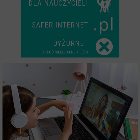
DLA NAUCZYCIELI
Scenariusze lekcji
W sieci przyjaźni
SAFER INTERNET
(Nie)widzialne ślady online
Piosenka edukacyjna i teledysk
DYŻURNET
CYBER lekcje 3.0
ZGŁOŚ NIELEGALNE TREŚCI
Cyberlekcje
Selma
Szkoła Sieci Społecznościowych
Plik i Folder
Dla rodziców
PODCASTY CYFROWE WIECZORY
BEZPIECZNE WAKACJE 2023
BEZPIECZNE WAKACJE 2022