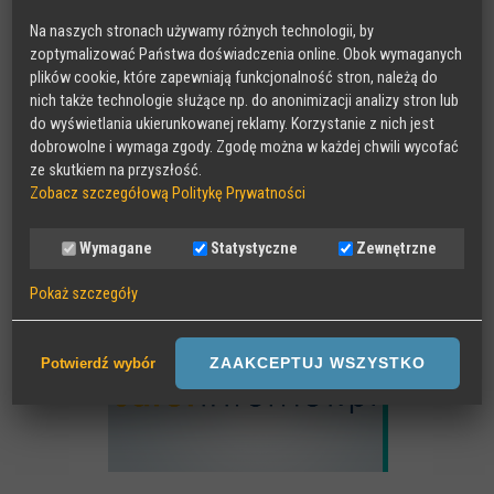
Na naszych stronach używamy różnych technologii, by
MAKEITCLEAR
zoptymalizować Państwa doświadczenia online. Obok wymaganych
plików cookie, które zapewniają funkcjonalność stron, należą do
nich także technologie służące np. do anonimizacji analizy stron lub
do wyświetlania ukierunkowanej reklamy. Korzystanie z nich jest
dobrowolne i wymaga zgody. Zgodę można w każdej chwili wycofać
ze skutkiem na przyszłość.
Zobacz szczegółową Politykę Prywatności
Wymagane
Statystyczne
Zewnętrzne
SAFER INTERNET
Pokaż szczegóły
Wymagane
Sesyjne pliki Cookies wymagane do działania strony,
ZAAKCEPTUJ WSZYSTKO
Potwierdź wybór
przechowywane podczas wizyty na stronie, np zapamiętany wybór
języka strony
Statystyczne
Anonimowe statystyki odwiedzin strony oraz zachowania