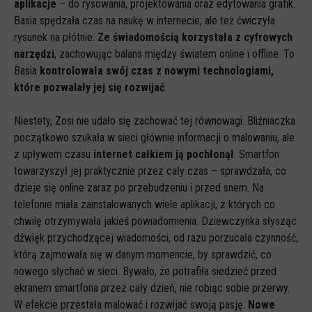
aplikacje
– do rysowania, projektowania oraz edytowania grafik.
Spoty
Basia spędzała czas na naukę w internecie, ale też ćwiczyła
Audiobooki
rysunek na płótnie.
Ze świadomością korzystała z cyfrowych
Infografiki
narzędzi
, zachowując balans między światem online i offline. To
Basia
kontrolowała swój czas z nowymi technologiami,
Badania i raporty
które pozwalały jej się rozwijać
.
Gry
Niestety, Zosi nie udało się zachować tej równowagi. Bliźniaczka
Nasze gry
początkowo szukała w sieci głównie informacji o malowaniu, ale
LARP o dezinformacji "Koryntia"
z upływem czasu
internet całkiem ją pochłonął
. Smartfon
towarzyszył jej praktycznie przez cały czas – sprawdzała, co
Gra karciana o deinformacji "Dezinfo"
dzieje się online zaraz po przebudzeniu i przed snem. Na
Gra planszowa o cyberhigienie "Digital Brainiacs"
telefonie miała zainstalowanych wiele aplikacji, z których co
chwilę otrzymywała jakieś powiadomienia. Dziewczynka słysząc
Kalambury z cyberhigieny "Cybermaster"
dźwięk przychodzącej wiadomości, od razu porzucała czynność,
Kontakt
którą zajmowała się w danym momencie, by sprawdzić, co
nowego słychać w sieci. Bywało, że potrafiła siedzieć przed
Dane teleadresowe
ekranem smartfona przez cały dzień, nie robiąc sobie przerwy.
Dołącz do newslettera
W efekcie przestała malować i rozwijać swoją pasję.
Nowe