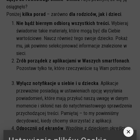
osiągnęło?
Poniżej
kilka porad
– zarówno
dla rodziców, jak i dzieci
.
Nie bądź biernym odbiorą wszystkich treści.
Wybieraj
świadomie takie materiały, które mogą być dla Ciebie
wartościowe. Naucz również tego swoje dziecko. Pokaż
mu, jak powinno selekcjonować informacje znalezione w
sieci.
Zrób porządek z aplikacjami w Waszych smartfonach
.
Pozostaw tylko te, które rzeczywiście są Wam potrzebne.
Wyłącz notyfikacje u siebie i u dziecka
. Aplikacje
przeważnie posiadają w ustawieniach opcję wysyłania
powiadomień, które mają przykuć naszą uwagę w danym
momencie i skłonić nas do natychmiastowego sprawdzenia
przychodzącej treści. Pamiętaj – to my powinniśmy
decydować, kiedy chcemy skorzystać z aplikacji.
Odpocznij od ekranów
. Wspólnie z dzieckiem określcie
×
czas korzystania z urządzeń cyfrowych. Nadmierna