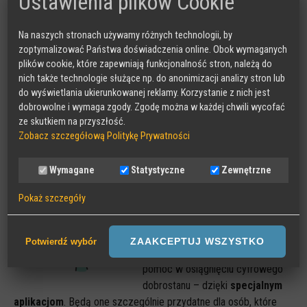
Ustawienia plików Cookie
ekspozycja oczu na światło z ekranów może powodować
w późniejszym czasie problemy zdrowotne.
Na naszych stronach używamy różnych technologii, by
Skoncentruj się na jednej czynności
. Dobrze jest
zoptymalizować Państwa doświadczenia online. Obok wymaganych
ćwiczyć uważność oraz koncentrację. Jest to bardzo
plików cookie, które zapewniają funkcjonalność stron, należą do
przydatna umiejętność, zważywszy na to, jak często naszą
nich także technologie służące np. do anonimizacji analizy stron lub
uwagę rozpraszają urządzenia cyfrowe.
do wyświetlania ukierunkowanej reklamy. Korzystanie z nich jest
dobrowolne i wymaga zgody. Zgodę można w każdej chwili wycofać
Pomoc nadchodzi – aplikacje
ze skutkiem na przyszłość.
wspomagające cyfrowy dobrostan
Zobacz szczegółową Politykę Prywatności
Warto pamiętać, że technologia
Wymagane
Statystyczne
Zewnętrzne
cyfrowa na przestrzeni kilku lat
Pokaż szczegóły
bardzo się rozwinęła i nie jest już
tylko zaprogramowana na
Wymagane
przyciąganie uwagi. Paradoksalnie
Sesyjne pliki Cookies wymagane do działania strony,
ZAAKCEPTUJ WSZYSTKO
Potwierdź wybór
nowe technologie mogą nam też
przechowywane podczas wizyty na stronie, np zapamiętany wybór
pomóc w osiągnięciu cyfrowego
języka strony
dobrostanu – dzięki
specjalnym
Statystyczne
aplikacjom
. Będą one szczególnie przydatne dla osób, które