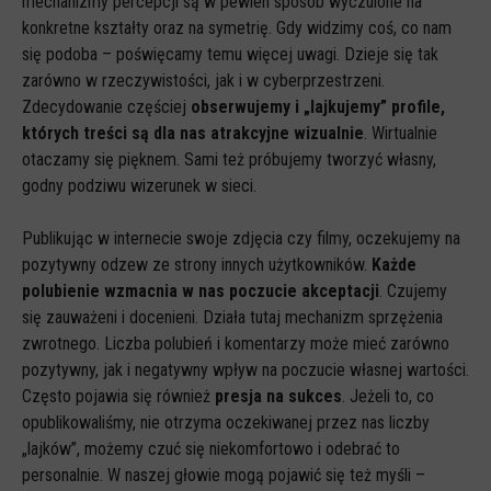
mechanizmy percepcji są w pewien sposób wyczulone na
konkretne kształty oraz na symetrię. Gdy widzimy coś, co nam
się podoba – poświęcamy temu więcej uwagi. Dzieje się tak
zarówno w rzeczywistości, jak i w cyberprzestrzeni.
Zdecydowanie częściej
obserwujemy i „lajkujemy” profile,
których treści są dla nas atrakcyjne wizualnie
. Wirtualnie
otaczamy się pięknem. Sami też próbujemy tworzyć własny,
godny podziwu wizerunek w sieci.
Publikując w internecie swoje zdjęcia czy filmy, oczekujemy na
pozytywny odzew ze strony innych użytkowników.
Każde
polubienie wzmacnia w nas poczucie akceptacji
. Czujemy
się zauważeni i docenieni. Działa tutaj mechanizm sprzężenia
zwrotnego. Liczba polubień i komentarzy może mieć zarówno
pozytywny, jak i negatywny wpływ na poczucie własnej wartości.
Często pojawia się również
presja na sukces
. Jeżeli to, co
opublikowaliśmy, nie otrzyma oczekiwanej przez nas liczby
„lajków”, możemy czuć się niekomfortowo i odebrać to
personalnie. W naszej głowie mogą pojawić się też myśli –