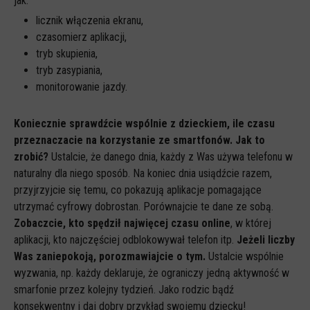
jak:
licznik włączenia ekranu,
czasomierz aplikacji,
tryb skupienia,
tryb zasypiania,
monitorowanie jazdy.
Koniecznie sprawdźcie wspólnie z dzieckiem, ile czasu
przeznaczacie na korzystanie ze smartfonów. Jak to
zrobić?
Ustalcie, że danego dnia, każdy z Was używa telefonu w
naturalny dla niego sposób. Na koniec dnia usiądźcie razem,
przyjrzyjcie się temu, co pokazują aplikacje pomagające
utrzymać cyfrowy dobrostan. Porównajcie te dane ze sobą.
Zobaczcie, kto spędził najwięcej czasu online
, w której
aplikacji, kto najczęściej odblokowywał telefon itp.
Jeżeli liczby
Was zaniepokoją, porozmawiajcie o tym.
Ustalcie wspólnie
wyzwania, np. każdy deklaruje, że ograniczy jedną aktywność w
smarfonie przez kolejny tydzień. Jako rodzic bądź
konsekwentny i daj dobry przykład swojemu dziecku!