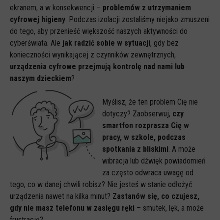
ekranem, a w konsekwencji –
problemów z utrzymaniem
cyfrowej higieny
. Podczas izolacji zostaliśmy niejako zmuszeni
do tego, aby przenieść większość naszych aktywności do
cyberświata. Ale
jak radzić sobie w sytuacji
, gdy bez
konieczności wynikającej z czynników zewnętrznych,
urządzenia cyfrowe przejmują kontrolę nad nami lub
naszym dzieckiem
?
Myślisz, że ten problem Cię nie
dotyczy? Zaobserwuj,
czy
smartfon rozprasza Cię w
pracy, w szkole, podczas
spotkania z bliskimi
. A może
wibracja lub dźwięk powiadomień
za często odwraca uwagę od
tego, co w danej chwili robisz? Nie jesteś w stanie odłożyć
urządzenia nawet na kilka minut?
Zastanów się, co czujesz,
gdy nie masz telefonu w zasięgu ręki
– smutek, lęk, a może
frustrację?