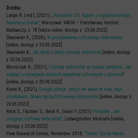
Źródła:
Lange R. (red.), (2021),
„Nastolatki 3.0. Raport z ogólnopolskiego
badania uczniów”
, Warszawa: NASK – Państwowy Instytut
Badawczy, s. 78 [także online, dostęp z 23.06.2022].
Śliwowski K., (2020),
W poszukiwaniu cyfrowego dobrostanu
[online, dostęp z 20.06.2022]
Śliwowski K.,
Jak dbać o swój cyfrowy dobrostan
[online, dostęp
z 20.06.2022]
Mirończuk K., (2021),
Cyfrowy dobrostan w czasie pandemii. Jak
zadbać o rozwijanie dobrych nawyków cyfrowych u dziecka
?
[online, dostęp z 20.06.2022]
Kunat K., (2021),
Google pilnuje, żebyś nie wlazł w słup, idąc
chodnikiem. Nowa opcja Cyfrowego dobrostanu
[online, dostęp z
20.06.2022]
Rack S., Fächner S., Beck K., Sauer F. (2021)
Poradnik ,,Jak
osiągnąć cyfrowy dobrostan"
, Ludwigshafen: klicksafe [online,
dostęp z 23.06.2022]
Pew Research Center, November 2018,
“Teens’ Social Media