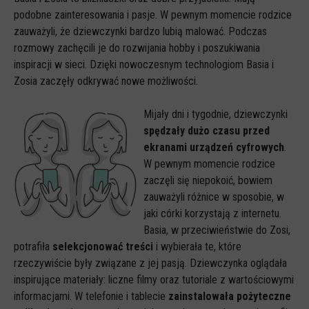
podobne zainteresowania i pasje. W pewnym momencie rodzice
CYBERREPETYTORIUM
zauważyli, że dziewczynki bardzo lubią malować. Podczas
RAZEM W SIECI
rozmowy zachęcili je do rozwijania hobby i poszukiwania
inspiracji w sieci. Dzięki nowoczesnym technologiom Basia i
INFOGRAFIKI
Zosia zaczęły odkrywać nowe możliwości.
SŁOWA Z SIECI NASZYCH DZIECI
Mijały dni i tygodnie, dziewczynki
Webinaria
spędzały dużo czasu przed
Webinary CEDMO
ekranami urządzeń cyfrowych
.
W pewnym momencie rodzice
Cykl webinarów - Gadanie o internecie
zaczęli się niepokoić, bowiem
Cyfrowe wieczory dla rodziców
zauważyli różnice w sposobie, w
jaki córki korzystają z internetu.
Cykl webinarów - marzec 2026
Basia, w przeciwieństwie do Zosi,
Multimedia
potrafiła
selekcjonować treści
i wybierała te, które
rzeczywiście były związane z jej pasją. Dziewczynka oglądała
Kreskówki
inspirujące materiały: liczne filmy oraz tutoriale z wartościowymi
Filmy
informacjami. W telefonie i tablecie
zainstalowała pożyteczne