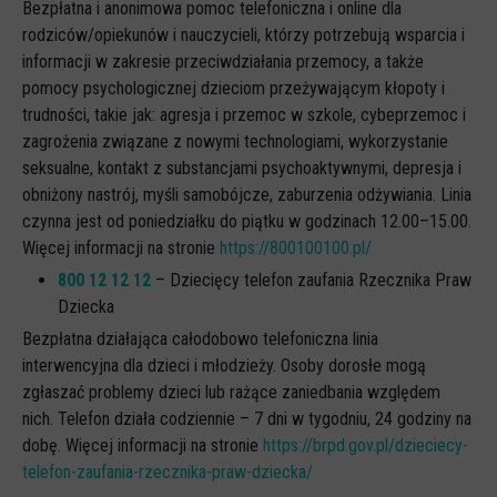
Bezpłatna i anonimowa pomoc telefoniczna i online dla
rodziców/opiekunów i nauczycieli, którzy potrzebują wsparcia i
informacji w zakresie przeciwdziałania przemocy, a także
pomocy psychologicznej dzieciom przeżywającym kłopoty i
trudności, takie jak: agresja i przemoc w szkole, cybeprzemoc i
zagrożenia związane z nowymi technologiami, wykorzystanie
seksualne, kontakt z substancjami psychoaktywnymi, depresja i
obniżony nastrój, myśli samobójcze, zaburzenia odżywiania. Linia
czynna jest od poniedziałku do piątku w godzinach 12.00–15.00.
Więcej informacji na stronie
https://800100100.pl/
800 12 12 12
– Dziecięcy telefon zaufania Rzecznika Praw
Dziecka
Bezpłatna działająca całodobowo telefoniczna linia
interwencyjna dla dzieci i młodzieży. Osoby dorosłe mogą
zgłaszać problemy dzieci lub rażące zaniedbania względem
nich. Telefon działa codziennie – 7 dni w tygodniu, 24 godziny na
dobę. Więcej informacji na stronie
https://brpd.gov.pl/dzieciecy-
telefon-zaufania-rzecznika-praw-dziecka/