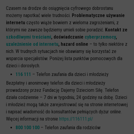
Czasem na drodze do osiągnięcia cyfrowego dobrostanu
możemy napotkać wiele trudności.
Problematyczne używanie
internetu
często wiąże bowiem z wieloma zagrożeniami, z
którymi nie zawsze będziemy umieli sobie poradzić.
Kontakt ze
szkodliwymi treściami
, doświadczanie
cyberprzemocy
,
uzależnienie od internetu
, hazard online
– to tylko niektóre z
nich. W trudnych sytuacjach nie obawiamy się korzystać ze
wsparcia specjalistów. Poniżej lista punktów pomocowych dla
dzieci i dorosłych.
116 111
– Telefon zaufania dla dzieci i młodzieży
Bezpłatny i anonimowy telefon dla dzieci i młodzieży
prowadzony przez Fundację Dajemy Dzieciom Siłę. Telefon
działa codziennie – 7 dni w tygodniu, 24 godziny na dobę. Dzieci
i młodzież mogą także zarejestrować się na stronie internetowej
i napisać wiadomość do konsultantów pełniących dyżur online.
Więcej informacji na stronie
https://116111.pl/
800 100 100
– Telefon zaufania dla rodziców