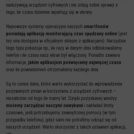
Anonimowe statystyki odwiedzin strony oraz zachowania
nadużywają urządzeń cyfrowych i nie zdają sobie sprawy z
użytkownika
tego, ile czasu dziennie wpatrują się w ekrany.
Zewnętrzne
Najnowsze systemy operacyjne naszych
smartfonów
Pliki Cookies od zewnętrznych dostawców usług takich jak filmy
posiadają aplikację monitorującą czas spędzany online
(jest
Youtube
też ona dostępna w oficjalnym sklepie z aplikacjami). Narzędzie
tego typu pokazuje np., ile razy w danym dniu odblokowaliśmy
telefon i ile czasu nasz ekran był włączony. Ponadto zawiera
informacje,
jakim aplikacjom poświęcamy najwięcej czasu
oraz ile powiadomień otrzymaliśmy każdego dnia.
Są to cenne dane, które warto wykorzystać do wprowadzenia
pozywanych zmian w korzystaniu z urządzeń cyfrowych –
niezależnie od tego ile mamy lat. Dzięki pozyskanej wiedzy
możemy zarządzać naszymi nawykami
i nakładać limity
czasowe, jeśli potrzebujemy zewnętrznej pomocy (w tym
przypadku telefonu), gdyż sami nie potrafimy odciąć się od
naszych urządzeń. Warto skorzystać z takich ustawień aplikacji,