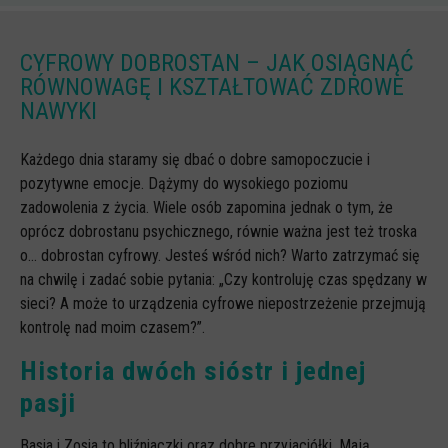
Scenariusze lekcji
CYFROWY DOBROSTAN – JAK OSIĄGNĄĆ
W sieci przyjaźni
RÓWNOWAGĘ I KSZTAŁTOWAĆ ZDROWE
(Nie)widzialne ślady online
NAWYKI
Piosenka edukacyjna i teledysk
Każdego dnia staramy się dbać o dobre samopoczucie i
CYBER lekcje 3.0
pozytywne emocje. Dążymy do wysokiego poziomu
Cyberlekcje
zadowolenia z życia. Wiele osób zapomina jednak o tym, że
oprócz dobrostanu psychicznego, równie ważna jest też troska
Selma
o… dobrostan cyfrowy. Jesteś wśród nich? Warto zatrzymać się
Szkoła Sieci Społecznościowych
na chwilę i zadać sobie pytania: „Czy kontroluję czas spędzany w
sieci? A może to urządzenia cyfrowe niepostrzeżenie przejmują
Plik i Folder
kontrolę nad moim czasem?”.
Dla rodziców
Historia dwóch sióstr i jednej
PODCASTY CYFROWE WIECZORY
pasji
BEZPIECZNE WAKACJE 2023
Basia i Zosia to bliźniaczki oraz dobre przyjaciółki. Mają
BEZPIECZNE WAKACJE 2022