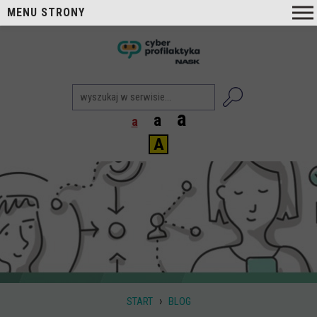
MENU STRONY
O nas
nask
Cyberprofilaktyka NASK
Nasi Eksperci
a
a
a
Blog
A
Aktualności
Projekty
Aktualne
Zrealizowane
Biblioteka
Poradniki i publikacje
›
START
BLOG
Dla nauczycieli