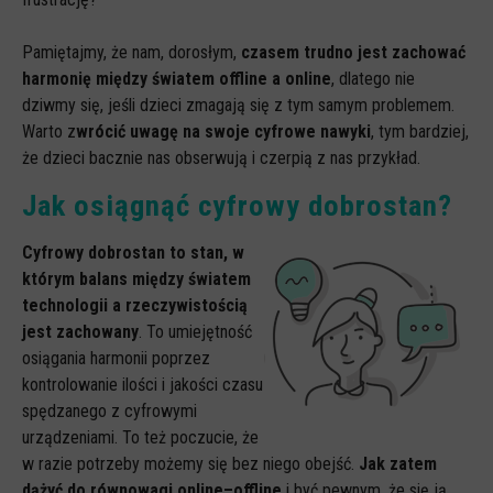
Pamiętajmy, że nam, dorosłym,
czasem trudno jest zachować
harmonię między światem offline a online
, dlatego nie
dziwmy się, jeśli dzieci zmagają się z tym samym problemem.
Warto z
wrócić uwagę na swoje cyfrowe nawyki
, tym bardziej,
że dzieci bacznie nas obserwują i czerpią z nas przykład.
Jak osiągnąć cyfrowy dobrostan?
Cyfrowy dobrostan to stan, w
którym balans między światem
technologii a rzeczywistością
jest zachowany
. To umiejętność
osiągania harmonii poprzez
kontrolowanie ilości i jakości czasu
spędzanego z cyfrowymi
urządzeniami. To też poczucie, że
w razie potrzeby możemy się bez niego obejść.
Jak zatem
dążyć do równowagi online–offline
i być pewnym, że się ją