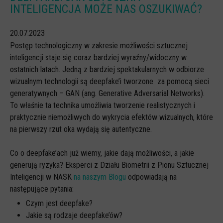
INTELIGENCJA MOŻE NAS OSZUKIWAĆ?
CYBERREPETYTORIUM
20.07.2023
RAZEM W SIECI
Postęp technologiczny w zakresie możliwości sztucznej
INFOGRAFIKI
inteligencji staje się coraz bardziej wyraźny/widoczny w
SŁOWA Z SIECI NASZYCH DZIECI
ostatnich latach. Jedną z bardziej spektakularnych w odbiorze
wizualnym technologii są deepfake’i tworzone za pomocą sieci
Webinaria
generatywnych – GAN (ang. Generative Adversarial Networks).
Webinary CEDMO
To właśnie ta technika umożliwia tworzenie realistycznych i
praktycznie niemożliwych do wykrycia efektów wizualnych, które
Cykl webinarów - Gadanie o internecie
na pierwszy rzut oka wydają się autentyczne.
Cyfrowe wieczory dla rodziców
Co o deepfake’ach już wiemy, jakie dają możliwości, a jakie
Cykl webinarów - marzec 2026
generują ryzyka? Eksperci z Działu Biometrii z Pionu Sztucznej
Multimedia
Inteligencji w NASK
na naszym Blogu
odpowiadają na
następujące pytania:
Kreskówki
Czym jest deepfake?
Filmy
Jakie są rodzaje deepfake’ów?