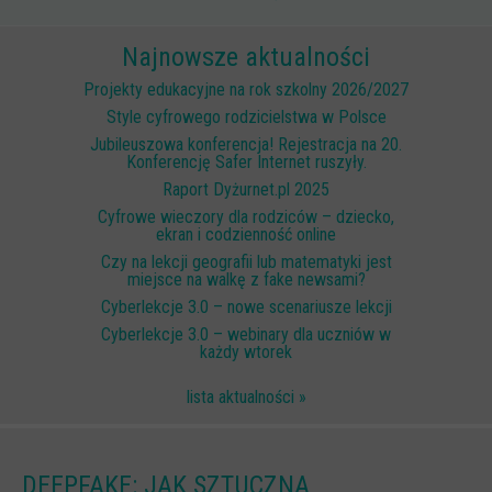
Scenariusze lekcji
Najnowsze aktualności
W sieci przyjaźni
Projekty edukacyjne na rok szkolny 2026/2027
(Nie)widzialne ślady online
Style cyfrowego rodzicielstwa w Polsce
Jubileuszowa konferencja! Rejestracja na 20.
Piosenka edukacyjna i teledysk
Konferencję Safer Internet ruszyły.
CYBER lekcje 3.0
Raport Dyżurnet.pl 2025
Cyfrowe wieczory dla rodziców – dziecko,
Cyberlekcje
ekran i codzienność online
Selma
Czy na lekcji geografii lub matematyki jest
miejsce na walkę z fake newsami?
Szkoła Sieci Społecznościowych
Cyberlekcje 3.0 – nowe scenariusze lekcji
Cyberlekcje 3.0 – webinary dla uczniów w
Plik i Folder
każdy wtorek
Dla rodziców
lista aktualności »
PODCASTY CYFROWE WIECZORY
BEZPIECZNE WAKACJE 2023
DEEPFAKE: JAK SZTUCZNA
BEZPIECZNE WAKACJE 2022