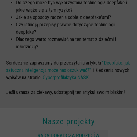
Spoty
Do czego może być wykorzystana technologia deepfake i
jakie wiąże się z tym ryzyko?
Audiobooki
Jakie są sposoby radzenia sobie z deepfake'ami?
Infografiki
Czy istnieją przepisy prawne dotyczące technologii
deepfake?
Badania i raporty
Dlaczego warto rozmawiać na ten temat z dziećmi i
Gry
młodzieżą?
Nasze gry
Serdecznie zapraszamy do przeczytania artykułu
"Deepfake: jak
LARP o dezinformacji "Koryntia"
sztuczna inteligencja może nas oszukiwać?"
i śledzenia nowych
Gra karciana o deinformacji "Dezinfo"
wpisów na stronie:
Cyberprofilaktyka NASK
.
Gra planszowa o cyberhigienie "Digital Brainiacs"
Jeśli uznasz za ciekawy, udostępnij ten artykuł swoim bliskim!
Kalambury z cyberhigieny "Cybermaster"
Kontakt
Dane teleadresowe
Nasze projekty
Dołącz do newslettera
RADA DORADCZA RODZICÓW