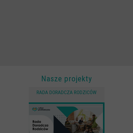
Scenariusze lekcji
W sieci przyjaźni
(Nie)widzialne ślady online
Piosenka edukacyjna i teledysk
CYBER lekcje 3.0
Cyberlekcje
Selma
Nasze projekty
Szkoła Sieci Społecznościowych
Plik i Folder
RADA DORADCZA RODZICÓW
Dla rodziców
PODCASTY CYFROWE WIECZORY
BEZPIECZNE WAKACJE 2023
BEZPIECZNE WAKACJE 2022