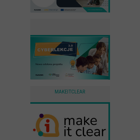
CYBERREPETYTORIUM
RAZEM W SIECI
INFOGRAFIKI
SŁOWA Z SIECI NASZYCH DZIECI
Webinaria
Webinary CEDMO
Cykl webinarów - Gadanie o internecie
Cyfrowe wieczory dla rodziców
MAKEITCLEAR
Cykl webinarów - marzec 2026
Multimedia
Kreskówki
Filmy