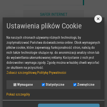
Spoty
Audiobooki
SAFER INTERNET
×
Infografiki
Ustawienia plików Cookie
Badania i raporty
Gry
Na naszych stronach używamy różnych technologii, by
zoptymalizować Państwa doświadczenia online. Obok wymaganych
Nasze gry
plików cookie, które zapewniają funkcjonalność stron, należą do
LARP o dezinformacji "Koryntia"
nich także technologie służące np. do anonimizacji analizy stron lub
do wyświetlania ukierunkowanej reklamy. Korzystanie z nich jest
Gra karciana o deinformacji "Dezinfo"
dobrowolne i wymaga zgody. Zgodę można w każdej chwili wycofać
CYBER LEKCJE
ze skutkiem na przyszłość.
Gra planszowa o cyberhigienie "Digital Brainiacs"
Zobacz szczegółową Politykę Prywatności
Kalambury z cyberhigieny "Cybermaster"
Kontakt
Wymagane
Statystyczne
Zewnętrzne
Dane teleadresowe
Pokaż szczegóły
Dołącz do newslettera
Wymagane