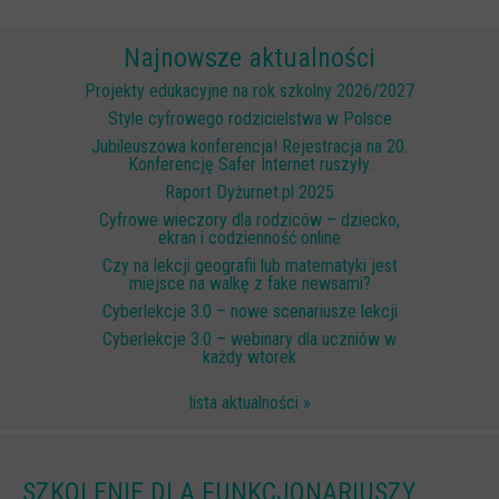
Scenariusze lekcji
Najnowsze aktualności
W sieci przyjaźni
Projekty edukacyjne na rok szkolny 2026/2027
(Nie)widzialne ślady online
Style cyfrowego rodzicielstwa w Polsce
Jubileuszowa konferencja! Rejestracja na 20.
Piosenka edukacyjna i teledysk
Konferencję Safer Internet ruszyły.
CYBER lekcje 3.0
Raport Dyżurnet.pl 2025
Cyfrowe wieczory dla rodziców – dziecko,
Cyberlekcje
ekran i codzienność online
Selma
Czy na lekcji geografii lub matematyki jest
miejsce na walkę z fake newsami?
Szkoła Sieci Społecznościowych
Cyberlekcje 3.0 – nowe scenariusze lekcji
Cyberlekcje 3.0 – webinary dla uczniów w
Plik i Folder
każdy wtorek
Dla rodziców
lista aktualności »
PODCASTY CYFROWE WIECZORY
BEZPIECZNE WAKACJE 2023
SZKOLENIE DLA FUNKCJONARIUSZY
BEZPIECZNE WAKACJE 2022