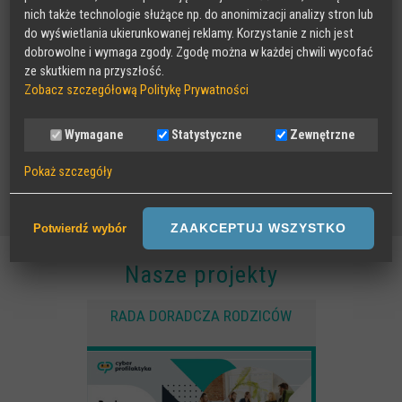
nich także technologie służące np. do anonimizacji analizy stron lub
do wyświetlania ukierunkowanej reklamy. Korzystanie z nich jest
dobrowolne i wymaga zgody. Zgodę można w każdej chwili wycofać
ze skutkiem na przyszłość.
Zobacz szczegółową Politykę Prywatności
Wymagane
Statystyczne
Zewnętrzne
Pokaż szczegóły
Wymagane
Sesyjne pliki Cookies wymagane do działania strony,
ZAAKCEPTUJ WSZYSTKO
Potwierdź wybór
przechowywane podczas wizyty na stronie, np zapamiętany wybór
języka strony
Nasze projekty
Statystyczne
RADA DORADCZA RODZICÓW
Anonimowe statystyki odwiedzin strony oraz zachowania
użytkownika
Zewnętrzne
Pliki Cookies od zewnętrznych dostawców usług takich jak filmy