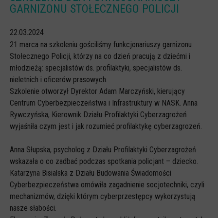
GARNIZONU STOŁECZNEGO POLICJI
CYBERREPETYTORIUM
22.03.2024
RAZEM W SIECI
21 marca na szkoleniu gościliśmy funkcjonariuszy garnizonu
INFOGRAFIKI
Stołecznego Policji, którzy na co dzień pracują z dziećmi i
SŁOWA Z SIECI NASZYCH DZIECI
młodzieżą: specjalistów ds. profilaktyki, specjalistów ds.
nieletnich i oficerów prasowych.
Webinaria
Szkolenie otworzył Dyrektor Adam Marczyński, kierujący
Webinary CEDMO
Centrum Cyberbezpieczeństwa i Infrastruktury w NASK. Anna
Rywczyńska, Kierownik Działu Profilaktyki Cyberzagrożeń
Cykl webinarów - Gadanie o internecie
wyjaśniła czym jest i jak rozumieć profilaktykę cyberzagrozeń.
Cyfrowe wieczory dla rodziców
Anna Słupska, psycholog z Działu Profilaktyki Cyberzagrożeń
Cykl webinarów - marzec 2026
wskazała o co zadbać podczas spotkania policjant – dziecko.
Multimedia
Katarzyna Bisialska z Działu Budowania Świadomości
Cyberbezpieczeństwa omówiła zagadnienie socjotechniki, czyli
Kreskówki
mechanizmów, dzięki którym cyberprzestępcy wykorzystują
Filmy
nasze słabości.