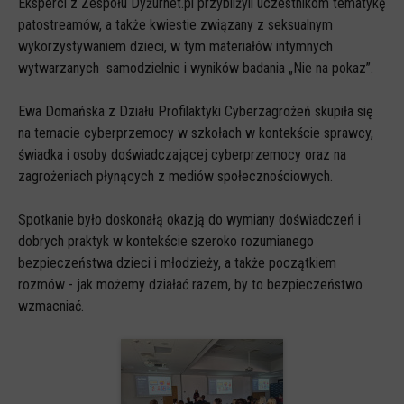
Eksperci z Zespołu Dyżurnet.pl przybliżyli uczestnikom tematykę
Spoty
patostreamów, a także kwiestie związany z seksualnym
Audiobooki
wykorzystywaniem dzieci, w tym materiałów intymnych
wytwarzanych samodzielnie i wyników badania „Nie na pokaz”.
Infografiki
Badania i raporty
Ewa Domańska z Działu Profilaktyki Cyberzagrożeń skupiła się
Gry
na temacie cyberprzemocy w szkołach w kontekście sprawcy,
świadka i osoby doświadczającej cyberprzemocy oraz na
Nasze gry
zagrożeniach płynących z mediów społecznościowych.
LARP o dezinformacji "Koryntia"
Spotkanie było doskonałą okazją do wymiany doświadczeń i
Gra karciana o deinformacji "Dezinfo"
dobrych praktyk w kontekście szeroko rozumianego
Gra planszowa o cyberhigienie "Digital Brainiacs"
bezpieczeństwa dzieci i młodzieży, a także początkiem
rozmów - jak możemy działać razem, by to bezpieczeństwo
Kalambury z cyberhigieny "Cybermaster"
wzmacniać.
Kontakt
Dane teleadresowe
Dołącz do newslettera