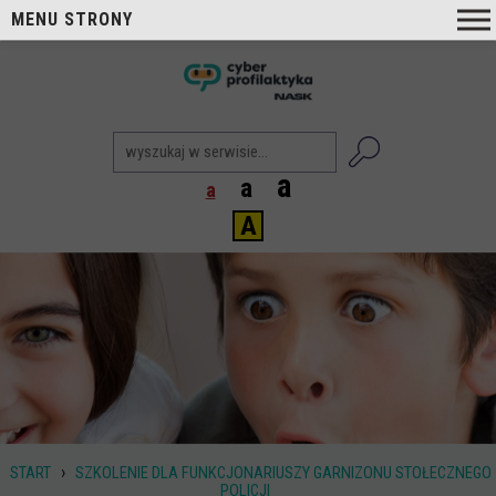
MENU STRONY
O nas
nask
Cyberprofilaktyka NASK
Nasi Eksperci
a
a
a
Blog
A
Aktualności
Projekty
Aktualne
Zrealizowane
Biblioteka
Poradniki i publikacje
›
START
SZKOLENIE DLA FUNKCJONARIUSZY GARNIZONU STOŁECZNEGO
Dla nauczycieli
POLICJI