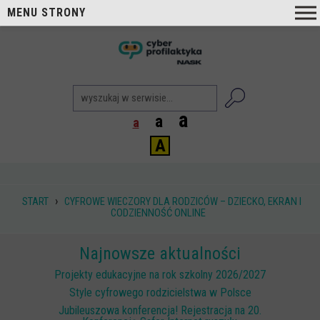
MENU STRONY
O nas
nask
Cyberprofilaktyka NASK
Nasi Eksperci
a
a
a
Blog
A
Aktualności
Projekty
›
START
CYFROWE WIECZORY DLA RODZICÓW – DZIECKO, EKRAN I
CODZIENNOŚĆ ONLINE
Aktualne
Zrealizowane
Najnowsze aktualności
Biblioteka
Projekty edukacyjne na rok szkolny 2026/2027
Poradniki i publikacje
Style cyfrowego rodzicielstwa w Polsce
Jubileuszowa konferencja! Rejestracja na 20.
Dla nauczycieli