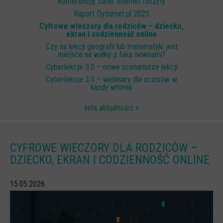
Konferencję Safer Internet ruszyły.
Scenariusze lekcji
Raport Dyżurnet.pl 2025
Cyfrowe wieczory dla rodziców – dziecko,
W sieci przyjaźni
ekran i codzienność online
Czy na lekcji geografii lub matematyki jest
(Nie)widzialne ślady online
miejsce na walkę z fake newsami?
Piosenka edukacyjna i teledysk
Cyberlekcje 3.0 – nowe scenariusze lekcji
Cyberlekcje 3.0 – webinary dla uczniów w
CYBER lekcje 3.0
każdy wtorek
Cyberlekcje
lista aktualności »
Selma
Szkoła Sieci Społecznościowych
CYFROWE WIECZORY DLA RODZICÓW –
Plik i Folder
DZIECKO, EKRAN I CODZIENNOŚĆ ONLINE
Dla rodziców
15.05.2026
PODCASTY CYFROWE WIECZORY
BEZPIECZNE WAKACJE 2023
BEZPIECZNE WAKACJE 2022