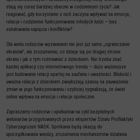
Spoty
stają się coraz bardziej obecne w codziennym życiu? Jak
Audiobooki
reagować, gdy korzystanie z nich zaczyna wpływać na emocje,
relacje i codzienne funkcjonowanie młodych ludzi — bez
Infografiki
eskalowania napięcia i konfliktów?
Badania i raporty
Dla wielu rodziców wyzwaniem nie jest już samo „ograniczanie
Gry
ekranów”, ale zrozumienie, co dzieje się po drugiej stronie
Nasze gry
ekranu i jak o tym rozmawiać z dzieckiem. Nie trzeba znać
każdej aplikacji czy internetowego trendu — dużo ważniejsze
LARP o dezinformacji "Koryntia"
jest budowanie relacji opartej na zaufaniu i uważności. Bliskość i
Gra karciana o deinformacji "Dezinfo"
uważna relacja z dzieckiem zwiększają szansę na zauważenie
zmian w jego funkcjonowaniu i szybciej sygnalizują, że świat
Gra planszowa o cyberhigienie "Digital Brainiacs"
online wpływa na emocje i relacje społeczne.
Kalambury z cyberhigieny "Cybermaster"
Kontakt
Zapraszamy rodziców i opiekunów na cykl bezpłatnych
webinarów przygotowanych przez ekspertów Działu Profilaktyki
Dane teleadresowe
Cyberzagrożeń NASK. Spotkania będą okazją do
Dołącz do newslettera
uporządkowania wiedzy, zrozumienia mechanizmów działania