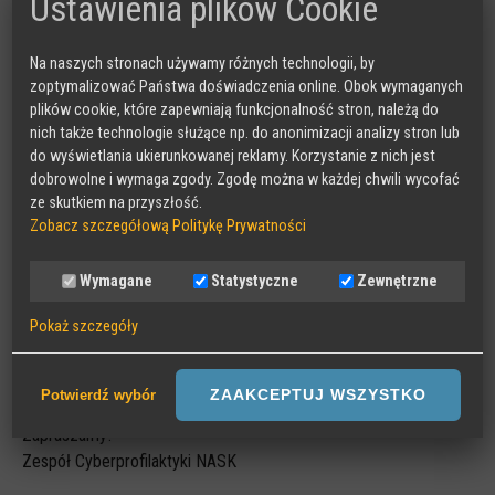
Ustawienia plików Cookie
Podczas wystąpienia uczestnicy posłuchają o chatbotach AI, o
tym czemu i jak dzieci i młodzież z nich korzystają. Dowiedzą
Na naszych stronach używamy różnych technologii, by
się, co sprawia, że podczas rozmowy zatrzymują nas na dłużej,
zoptymalizować Państwa doświadczenia online. Obok wymaganych
mogą nas do siebie emocjonalnie przywiązywać, a wręcz
plików cookie, które zapewniają funkcjonalność stron, należą do
możemy traktować ich jak „przyjaciół”. Przyjrzymy się, jak mogą
nich także technologie służące np. do anonimizacji analizy stron lub
wyglądać rozmowy z wybranymi chatbotami i jakie ryzyka czy
do wyświetlania ukierunkowanej reklamy. Korzystanie z nich jest
dobrowolne i wymaga zgody. Zgodę można w każdej chwili wycofać
szanse niosą interakcje z towarzyszami AI.
ze skutkiem na przyszłość.
Zobacz szczegółową Politykę Prywatności
Spotkanie poprowadzi: Julia Piechna, ekspertka Działu
Profilaktyki Cyberzagrożeń
Wymagane
Statystyczne
Zewnętrzne
LINK DLA UCZESTNIKÓW
Pokaż szczegóły
Udział w spotkaniach nie wymaga wcześniejszej rejestracji. Wystarczy kliknąć
Wymagane
w link dedykowany uczestnikom o wskazanej godzinie.
Sesyjne pliki Cookies wymagane do działania strony,
ZAAKCEPTUJ WSZYSTKO
Potwierdź wybór
przechowywane podczas wizyty na stronie, np zapamiętany wybór
Zapraszamy!
języka strony
Zespół Cyberprofilaktyki NASK
Statystyczne