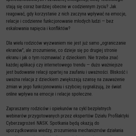
Spoty
stają się coraz bardziej obecne w codziennym życiu? Jak
Audiobooki
reagować, gdy korzystanie z nich zaczyna wpływać na emocje,
relacje i codzienne funkcjonowanie młodych ludzi — bez
Infografiki
eskalowania napięcia i konfliktów?
Badania i raporty
Dla wielu rodziców wyzwaniem nie jest już samo „ograniczanie
Gry
ekranów”, ale zrozumienie, co dzieje się po drugiej stronie
Nasze gry
ekranu i jak o tym rozmawiać z dzieckiem. Nie trzeba znać
każdej aplikacji czy internetowego trendu — dużo ważniejsze
LARP o dezinformacji "Koryntia"
jest budowanie relacji opartej na zaufaniu i uważności. Bliskość i
Gra karciana o deinformacji "Dezinfo"
uważna relacja z dzieckiem zwiększają szansę na zauważenie
zmian w jego funkcjonowaniu i szybciej sygnalizują, że świat
Gra planszowa o cyberhigienie "Digital Brainiacs"
online wpływa na emocje i relacje społeczne.
Kalambury z cyberhigieny "Cybermaster"
Kontakt
Zapraszamy rodziców i opiekunów na cykl bezpłatnych
webinarów przygotowanych przez ekspertów Działu Profilaktyki
Dane teleadresowe
Cyberzagrożeń NASK. Spotkania będą okazją do
Dołącz do newslettera
uporządkowania wiedzy, zrozumienia mechanizmów działania