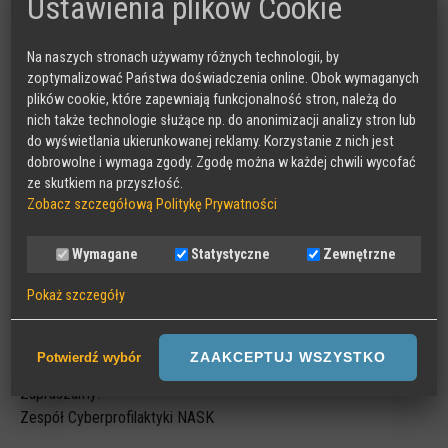
Ustawienia plików Cookie
Podczas wystąpienia uczestnicy posłuchają o chatbotach AI, o
tym czemu i jak dzieci i młodzież z nich korzystają. Dowiedzą
Na naszych stronach używamy różnych technologii, by
się, co sprawia, że podczas rozmowy zatrzymują nas na dłużej,
zoptymalizować Państwa doświadczenia online. Obok wymaganych
mogą nas do siebie emocjonalnie przywiązywać, a wręcz
plików cookie, które zapewniają funkcjonalność stron, należą do
możemy traktować ich jak „przyjaciół”. Przyjrzymy się, jak mogą
nich także technologie służące np. do anonimizacji analizy stron lub
wyglądać rozmowy z wybranymi chatbotami i jakie ryzyka czy
do wyświetlania ukierunkowanej reklamy. Korzystanie z nich jest
dobrowolne i wymaga zgody. Zgodę można w każdej chwili wycofać
szanse niosą interakcje z towarzyszami AI.
ze skutkiem na przyszłość.
Zobacz szczegółową Politykę Prywatności
Spotkanie poprowadzi: Julia Piechna, ekspertka Działu
Profilaktyki Cyberzagrożeń
Wymagane
Statystyczne
Zewnętrzne
LINK DLA UCZESTNIKÓW
Pokaż szczegóły
Udział w spotkaniach nie wymaga wcześniejszej rejestracji. Wystarczy kliknąć
Wymagane
w link dedykowany uczestnikom o wskazanej godzinie.
Sesyjne pliki Cookies wymagane do działania strony,
ZAAKCEPTUJ WSZYSTKO
Potwierdź wybór
przechowywane podczas wizyty na stronie, np zapamiętany wybór
Zapraszamy!
języka strony
Zespół Cyberprofilaktyki NASK
Statystyczne