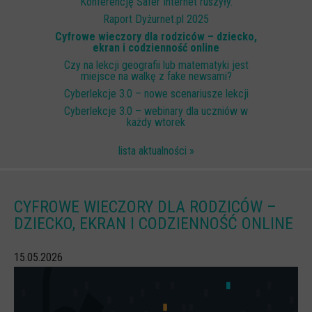
Konferencję Safer Internet ruszyły.
Scenariusze lekcji
Raport Dyżurnet.pl 2025
Cyfrowe wieczory dla rodziców – dziecko,
W sieci przyjaźni
ekran i codzienność online
Czy na lekcji geografii lub matematyki jest
(Nie)widzialne ślady online
miejsce na walkę z fake newsami?
Piosenka edukacyjna i teledysk
Cyberlekcje 3.0 – nowe scenariusze lekcji
Cyberlekcje 3.0 – webinary dla uczniów w
CYBER lekcje 3.0
każdy wtorek
Cyberlekcje
lista aktualności »
Selma
Szkoła Sieci Społecznościowych
CYFROWE WIECZORY DLA RODZICÓW –
Plik i Folder
DZIECKO, EKRAN I CODZIENNOŚĆ ONLINE
Dla rodziców
15.05.2026
PODCASTY CYFROWE WIECZORY
BEZPIECZNE WAKACJE 2023
BEZPIECZNE WAKACJE 2022