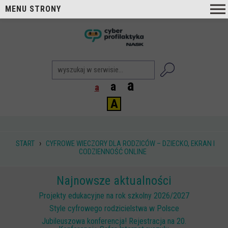
MENU STRONY
O nas
nask
Cyberprofilaktyka NASK
Nasi Eksperci
a
a
a
Blog
A
Aktualności
Projekty
›
START
CYFROWE WIECZORY DLA RODZICÓW – DZIECKO, EKRAN I
CODZIENNOŚĆ ONLINE
Aktualne
Zrealizowane
Najnowsze aktualności
Biblioteka
Projekty edukacyjne na rok szkolny 2026/2027
Poradniki i publikacje
Style cyfrowego rodzicielstwa w Polsce
Jubileuszowa konferencja! Rejestracja na 20.
Dla nauczycieli