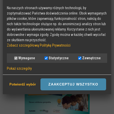
Nasze projekty
Na naszych stronach używamy różnych technologii, by
zoptymalizować Państwa doświadczenia online. Obok wymaganych
RADA DORADCZA RODZICÓW
plików cookie, które zapewniają funkcjonalność stron, należą do
nich także technologie służące np. do anonimizacji analizy stron lub
do wyświetlania ukierunkowanej reklamy. Korzystanie z nich jest
dobrowolne i wymaga zgody. Zgodę można w każdej chwili wycofać
ze skutkiem na przyszłość.
Zobacz szczegółową Politykę Prywatności
Wymagane
Statystyczne
Zewnętrzne
Pokaż szczegóły
Wymagane
Sesyjne pliki Cookies wymagane do działania strony,
ZAAKCEPTUJ WSZYSTKO
Potwierdź wybór
przechowywane podczas wizyty na stronie, np zapamiętany wybór
języka strony
Statystyczne
Anonimowe statystyki odwiedzin strony oraz zachowania