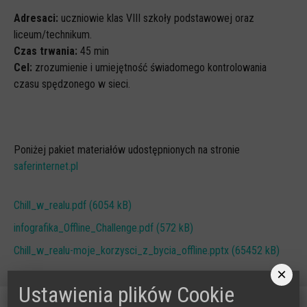
Adresaci:
uczniowie klas VIII szkoły podstawowej oraz
liceum/technikum.
Czas trwania:
45 min
Cel:
zrozumienie i umiejętność świadomego kontrolowania
czasu spędzonego w sieci.
Poniżej pakiet materiałów udostępnionych na stronie
saferinternet.pl
Chill_w_realu.pdf (6054 kB)
infografika_Offline_Challenge.pdf (572 kB)
Chill_w_realu-moje_korzysci_z_bycia_offline.pptx (65452 kB)
×
Ustawienia plików Cookie