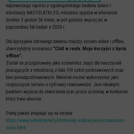
Spoty
najnowszego raportu z ogolnopolskiego badania dzieci i
Audiobooki
młodzieży NASTOLATKI 3.0, młodzież spędza w internecie
średnio 5 godzin 36 minut, w pół godziny więcej niż w
Infografiki
poprzedniej fali badań z 2020 r.
Badania i raporty
Dla sprzyjania zdrowego balansu między życiem online i offline,
Gry
stworzyliśmy scenariusz
"Chill w realu. Moje korzyści z bycia
Nasze gry
offline”.
Został on przygotowany jako scenariusz zajęć dla nauczycieli
LARP o dezinformacji "Koryntia"
pracujących z młodzieżą z klas VIII szkół podstawowych oraz
Gra karciana o deinformacji "Dezinfo"
klas ponadpodstawowych. Materiał można wykorzystać jako
rozpoczęcie tematu o cyfrowej równowadze. Jest idealnym
Gra planszowa o cyberhigienie "Digital Brainiacs"
punktem wyjścia do stworzenia prac przez uczniów, w konkursie
Kalambury z cyberhigieny "Cybermaster"
który trwa obecnie.
Kontakt
Pełny pakiet znajduje się na stronie:
Dane teleadresowe
https://www.saferinternet.pl/materialy-edukacyjne/scenariusze-
Dołącz do newslettera
zajec.html