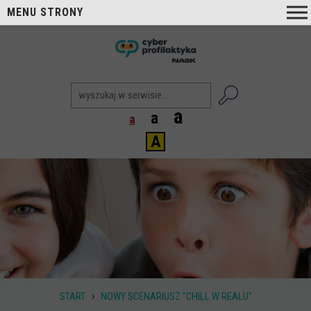
MENU STRONY
O nas
nask
Cyberprofilaktyka NASK
Nasi Eksperci
a
a
a
Blog
A
Aktualności
Projekty
Aktualne
Zrealizowane
Biblioteka
Poradniki i publikacje
›
START
NOWY SCENARIUSZ "CHILL W REALU"
Dla nauczycieli