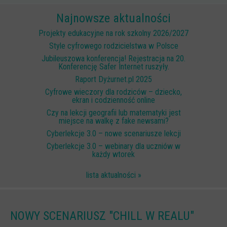
Scenariusze lekcji
Najnowsze aktualności
W sieci przyjaźni
Projekty edukacyjne na rok szkolny 2026/2027
Style cyfrowego rodzicielstwa w Polsce
(Nie)widzialne ślady online
Jubileuszowa konferencja! Rejestracja na 20.
Konferencję Safer Internet ruszyły.
Piosenka edukacyjna i teledysk
Raport Dyżurnet.pl 2025
CYBER lekcje 3.0
Cyfrowe wieczory dla rodziców – dziecko,
ekran i codzienność online
Cyberlekcje
Czy na lekcji geografii lub matematyki jest
Selma
miejsce na walkę z fake newsami?
Cyberlekcje 3.0 – nowe scenariusze lekcji
Szkoła Sieci Społecznościowych
Cyberlekcje 3.0 – webinary dla uczniów w
każdy wtorek
Plik i Folder
Dla rodziców
lista aktualności »
PODCASTY CYFROWE WIECZORY
BEZPIECZNE WAKACJE 2023
NOWY SCENARIUSZ "CHILL W REALU"
BEZPIECZNE WAKACJE 2022