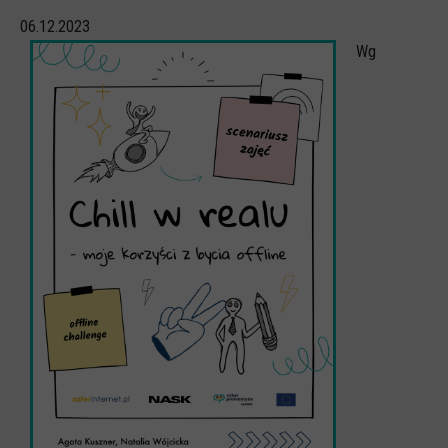
06.12.2023
CYBERREPETYTORIUM
Wg
RAZEM W SIECI
INFOGRAFIKI
SŁOWA Z SIECI NASZYCH DZIECI
Webinaria
Webinary CEDMO
Cykl webinarów - Gadanie o internecie
Cyfrowe wieczory dla rodziców
Cykl webinarów - marzec 2026
Multimedia
Kreskówki
Filmy