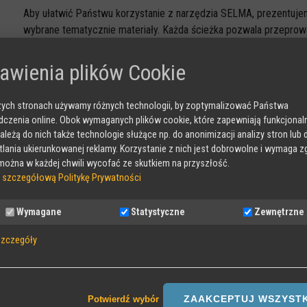
Aby ułatwić Państwu korzystanie z narzędzia SELMA, prezentujem
wybrane tematycznie materiały. Każda ścieżka pozwala przeprow
Poniżej prezentujemy opis każdej ścieżki w osobnym pliku PDF. 
awienia plików Cookie
niej ćwiczeń (klikając w link lub, po wydrukowaniu, poprzez QR-ko
ych stronach używamy różnych technologii, by zoptymalizować Państwa
Ścieżki edukacyjne SELMA
czenia online. Obok wymaganych plików cookie, które zapewniają funkcjona
WPROWADZENIE W EMOCJE - materiały dla uczniów w wieku
należą do nich także technologie służące np. do anonimizacji analizy stron lub 
lania ukierunkowanej reklamy. Korzystanie z nich jest dobrowolne i wymaga z
ożna w każdej chwili wycofać ze skutkiem na przyszłość.
ZROZUMIEĆ HEJT - materiały dla uczniów w wieku 11-13 lat
 szczegółową Politykę Prywatności
WSPÓŁPRACA I POROZUMIENIE - 11-13 lat
Wymagane
Statystyczne
Zewnętrzne
SIŁA OPINII INNYCH OSÓB - 11-13 lat
szczegóły
SŁOWA KTÓRE ŁĄCZĄ LUB DZIELĄ - 11-13 lat
ane
 pliki Cookies wymagane do działania strony, przechowywane podczas wizyty
, np zapamiętany wybór języka strony
SIŁA GŁOSU - 11-13 lat
ZAAKCEPTUJ WSZYST
Potwierdź wybór