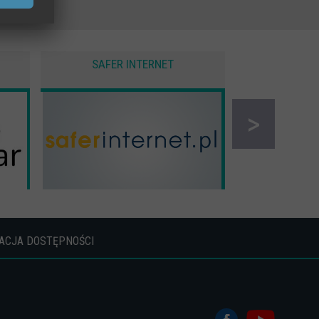
SAFER INTERNET
CYBER 
>
ACJA DOSTĘPNOŚCI