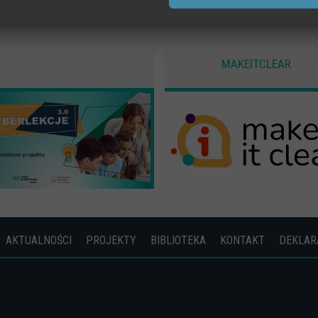
tyczne
we statystyki odwiedzin strony oraz zachowania użytkownika
rzne
MAKEITCLEAR
ookies od zewnętrznych dostawców usług takich jak filmy Youtube
AKTUALNOŚCI
PROJEKTY
BIBLIOTEKA
KONTAKT
DEKLAR