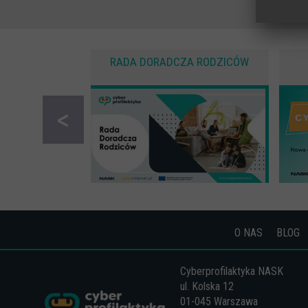
Statys
Anonimo
Zewnęt
RADA DORADCZA RODZICÓW
Pliki C
<
O NAS
BLOG
Cyberprofilaktyka NASK
ul. Kolska 12
01-045 Warszawa