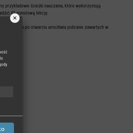
y przykładowe ścieżki nauczania, które wykorzystują
adzić 45-minutową lekcję.
×
Każda ścieżka po otwarciu umożliwia pobranie zawartych w
d).
lność
 11-13 lat
do
gody.
 na
KO