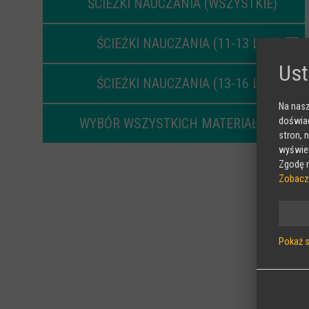
ŚCIEŻKI NAUCZANIA (WSZYSTKIE)
ŚCIEŻKI NAUCZANIA (11-13 LAT)
Ust
ŚCIEŻKI NAUCZANIA (13-16 LAT)
Na nasz
doświad
WYBÓR WSZYSTKICH MATERIAŁÓW
stron, 
wyświet
Zgodę m
Zobacz
Pokaż 
Wymag
Sesyjne
stronie