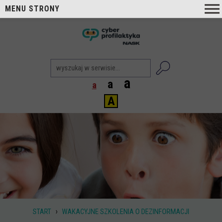
MENU STRONY
O nas
nask
Cyberprofilaktyka NASK
Nasi Eksperci
a
a
a
Blog
A
Aktualności
Projekty
Aktualne
Zrealizowane
Biblioteka
Poradniki i publikacje
›
START
WAKACYJNE SZKOLENIA O DEZINFORMACJI
Dla nauczycieli