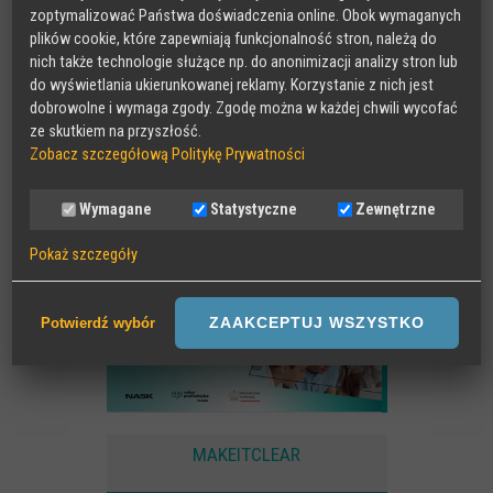
zoptymalizować Państwa doświadczenia online. Obok wymaganych
plików cookie, które zapewniają funkcjonalność stron, należą do
nich także technologie służące np. do anonimizacji analizy stron lub
do wyświetlania ukierunkowanej reklamy. Korzystanie z nich jest
dobrowolne i wymaga zgody. Zgodę można w każdej chwili wycofać
ze skutkiem na przyszłość.
Zobacz szczegółową Politykę Prywatności
Wymagane
Statystyczne
Zewnętrzne
Pokaż szczegóły
Wymagane
Sesyjne pliki Cookies wymagane do działania strony,
ZAAKCEPTUJ WSZYSTKO
Potwierdź wybór
przechowywane podczas wizyty na stronie, np zapamiętany wybór
języka strony
Statystyczne
Anonimowe statystyki odwiedzin strony oraz zachowania
MAKEITCLEAR
użytkownika