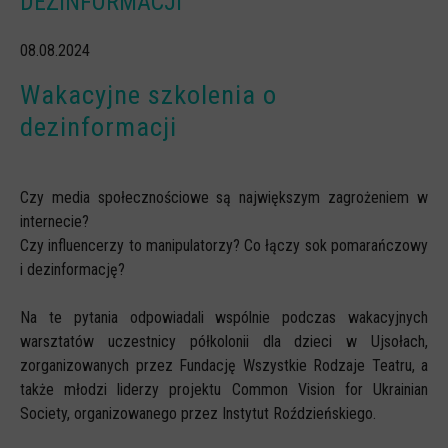
DEZINFORMACJI
CYBERREPETYTORIUM
08.08.2024
RAZEM W SIECI
Wakacyjne szkolenia o
INFOGRAFIKI
dezinformacji
SŁOWA Z SIECI NASZYCH DZIECI
Webinaria
Czy media społecznościowe są największym zagrożeniem w
Webinary CEDMO
internecie?
Cykl webinarów - Gadanie o internecie
Czy influencerzy to manipulatorzy? Co łączy sok pomarańczowy
i dezinformację?
Cyfrowe wieczory dla rodziców
Cykl webinarów - marzec 2026
Na te pytania odpowiadali wspólnie podczas wakacyjnych
warsztatów uczestnicy półkolonii dla dzieci w Ujsołach,
Multimedia
zorganizowanych przez Fundację Wszystkie Rodzaje Teatru, a
Kreskówki
także młodzi liderzy projektu Common Vision for Ukrainian
Society, organizowanego przez Instytut Roździeńskiego.
Filmy