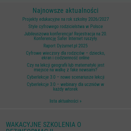
Scenariusze lekcji
Najnowsze aktualności
W sieci przyjaźni
Projekty edukacyjne na rok szkolny 2026/2027
Style cyfrowego rodzicielstwa w Polsce
(Nie)widzialne ślady online
Jubileuszowa konferencja! Rejestracja na 20.
Konferencję Safer Internet ruszyły.
Piosenka edukacyjna i teledysk
Raport Dyżurnet.pl 2025
CYBER lekcje 3.0
Cyfrowe wieczory dla rodziców – dziecko,
ekran i codzienność online
Cyberlekcje
Czy na lekcji geografii lub matematyki jest
Selma
miejsce na walkę z fake newsami?
Cyberlekcje 3.0 – nowe scenariusze lekcji
Szkoła Sieci Społecznościowych
Cyberlekcje 3.0 – webinary dla uczniów w
każdy wtorek
Plik i Folder
Dla rodziców
lista aktualności »
PODCASTY CYFROWE WIECZORY
BEZPIECZNE WAKACJE 2023
WAKACYJNE SZKOLENIA O
BEZPIECZNE WAKACJE 2022