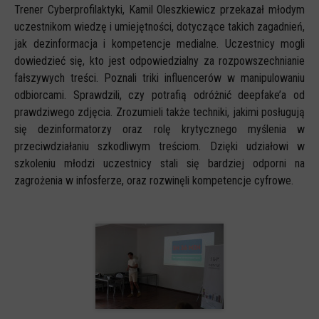
Spoty
Trener Cyberprofilaktyki, Kamil Oleszkiewicz przekazał młodym
uczestnikom wiedzę i umiejętności, dotyczące takich zagadnień,
Audiobooki
jak dezinformacja i kompetencje medialne. Uczestnicy mogli
Infografiki
dowiedzieć się, kto jest odpowiedzialny za rozpowszechnianie
fałszywych treści. Poznali triki influencerów w manipulowaniu
Badania i raporty
odbiorcami. Sprawdzili, czy potrafią odróżnić deepfake’a od
Gry
prawdziwego zdjęcia. Zrozumieli także techniki, jakimi posługują
Nasze gry
się dezinformatorzy oraz rolę krytycznego myślenia w
przeciwdziałaniu szkodliwym treściom. Dzięki udziałowi w
LARP o dezinformacji "Koryntia"
szkoleniu młodzi uczestnicy stali się bardziej odporni na
Gra karciana o deinformacji "Dezinfo"
zagrożenia w infosferze, oraz rozwinęli kompetencje cyfrowe.
Gra planszowa o cyberhigienie "Digital Brainiacs"
Kalambury z cyberhigieny "Cybermaster"
Kontakt
Dane teleadresowe
Dołącz do newslettera