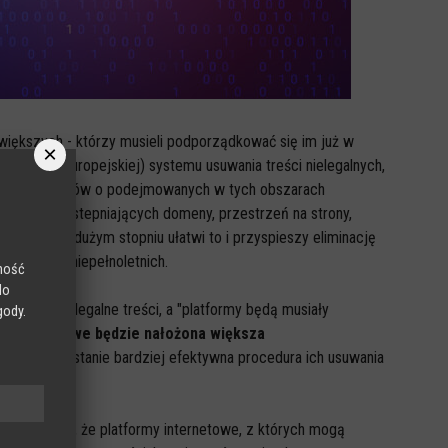
większych - którzy musieli podporządkować się im już w
×
ałej Unii Europejskiej) systemu usuwania treści nielegalnych,
ia użytkowników o podejmowanych w tych obszarach
 a także udostepniających domeny, przestrzeń na strony,
 w sieci. W dużym stopniu ułatwi to i przyspieszy eliminację
anie osób niepełnoletnich.
lność
do
głaszać nielegalne treści, a "platformy będą musiały
gody.
ormy cyfrowe będzie nałożona większa
adzona zostanie bardziej efektywna procedura ich usuwania
racy w NASK.
. 28 stanowi, że platformy internetowe, z których mogą