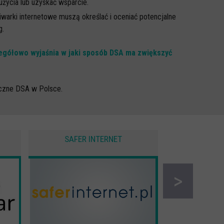
życia lub uzyskać wsparcie.
warki internetowe muszą określać i oceniać potencjalne
g.
zegółowo wyjaśnia w jaki sposób DSA ma zwiększyć
yczne DSA w Polsce.
SAFER INTERNET
CYBER 
>