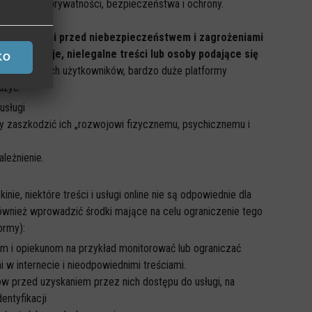
ki poziom prywatności, bezpieczeństwa i ochrony.
 być chronieni przed niebezpieczeństwem i zagrożeniami
 na
e informacje, nielegalne treści lub osoby podające się
KO
zają dla młodych użytkowników, bardzo duże platformy
ażyć:
 usługi
yby zaszkodzić ich „rozwojowi fizycznemu, psychicznemu i
leżnienie.
e, niektóre treści i usługi online nie są odpowiednie dla
wnież wprowadzić środki mające na celu ograniczenie tego
ormy):
om i opiekunom na przykład monitorować lub ograniczać
i w internecie i nieodpowiednimi treściami.
w przed uzyskaniem przez nich dostępu do usługi, na
entyfikacji