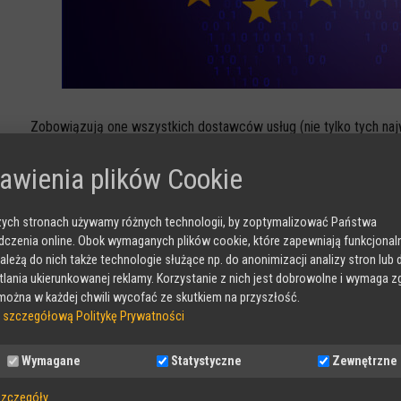
Zobowiązują one wszystkich dostawców usług (nie tylko tych naj
zeszłym roku) do wprowadzenia i stosowania ujednoliconego (dla c
a także moderowania treści obecnych w internecie i informowan
awienia plików Cookie
działaniach. Dotyczy to wszystkich firm dostarczających internet
miejsce na przechowywanie plików w internecie i publikację treści
ych stronach używamy różnych technologii, by zoptymalizować Państwa
treści szerzących nienawiść, przemoc czy seksualne wykorzystyw
czenia online. Obok wymaganych plików cookie, które zapewniają funkcjona
należą do nich także technologie służące np. do anonimizacji analizy stron lub 
Nowe przepisy zakładają m.in., że użytkownicy będą mogli łatwo z
lania ukierunkowanej reklamy. Korzystanie z nich jest dobrowolne i wymaga z
ożna w każdej chwili wycofać ze skutkiem na przyszłość.
przetwarzać takie zgłoszenia z należytą starannością". -
Na platf
 szczegółową Politykę Prywatności
odpowiedzialność za usuwanie nielegalnych treści
oraz wprow
- tłumaczy Maciej Groń, ekspert ds. regulacji prawnych i współp
Wymagane
Statystyczne
Zewnętrzne
W jaki sposób DSA chroni dzieci i młodzież w internecie?
Art
szczegóły