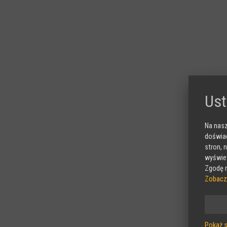
Ust
Na nasz
doświad
stron, 
wyświet
Zgodę m
Zobacz
Pokaż 