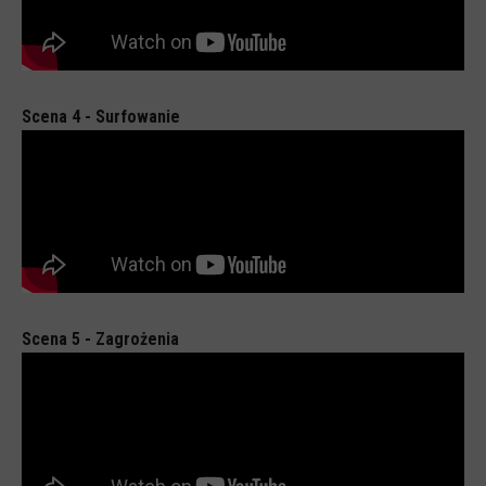
Spoty
Audiobooki
Infografiki
Scena 4 - Surfowanie
Badania i raporty
Gry
Nasze gry
LARP o dezinformacji "Koryntia"
Gra karciana o deinformacji "Dezinfo"
Gra planszowa o cyberhigienie "Digital Brainiacs"
Scena 5 - Zagrożenia
Kalambury z cyberhigieny "Cybermaster"
Kontakt
Dane teleadresowe
Dołącz do newslettera