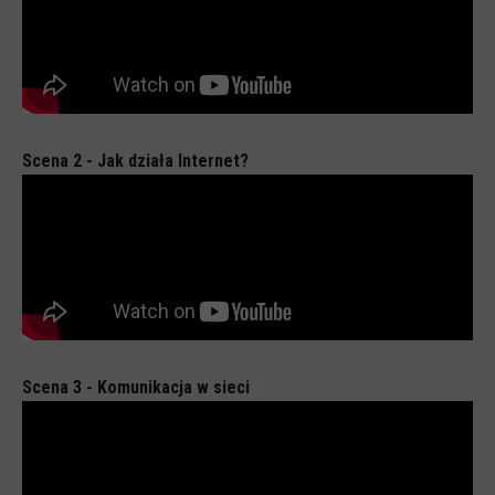
CYBERREPETYTORIUM
RAZEM W SIECI
INFOGRAFIKI
SŁOWA Z SIECI NASZYCH DZIECI
Scena 2 - Jak działa Internet?
Webinaria
Webinary CEDMO
Cykl webinarów - Gadanie o internecie
Cyfrowe wieczory dla rodziców
Cykl webinarów - marzec 2026
Multimedia
Scena 3 - Komunikacja w sieci
Kreskówki
Filmy