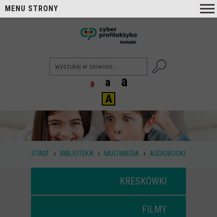
MENU STRONY
O nas
nask
Cyberprofilaktyka NASK
Nasi Eksperci
a
a
a
Blog
A
Aktualności
Projekty
Aktualne
›
›
›
START
BIBLIOTEKA
MULTIMEDIA
AUDIOBOOKI
Zrealizowane
Biblioteka
KRESKÓWKI
Poradniki i publikacje
FILMY
Dla nauczycieli