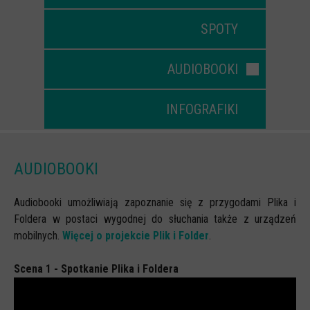
Scenariusze lekcji
SPOTY
W sieci przyjaźni
(Nie)widzialne ślady online
AUDIOBOOKI
Piosenka edukacyjna i teledysk
INFOGRAFIKI
CYBER lekcje 3.0
Cyberlekcje
Selma
AUDIOBOOKI
Szkoła Sieci Społecznościowych
Audiobooki umożliwiają zapoznanie się z przygodami Plika i
Plik i Folder
Foldera w postaci wygodnej do słuchania także z urządzeń
Dla rodziców
mobilnych.
Więcej o projekcie Plik i Folder
.
PODCASTY CYFROWE WIECZORY
Scena 1 - Spotkanie Plika i Foldera
BEZPIECZNE WAKACJE 2023
BEZPIECZNE WAKACJE 2022