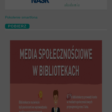
Pokolenie smartfona
POBIERZ