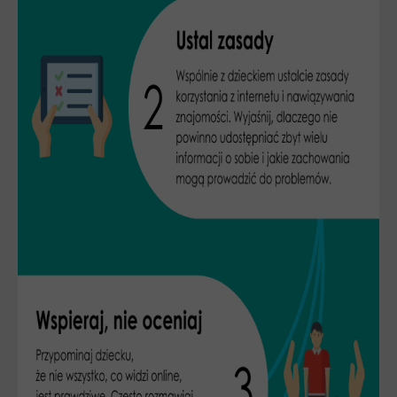
Spoty
Audiobooki
Infografiki
Badania i raporty
Gry
Nasze gry
LARP o dezinformacji "Koryntia"
Gra karciana o deinformacji "Dezinfo"
Gra planszowa o cyberhigienie "Digital Brainiacs"
Kalambury z cyberhigieny "Cybermaster"
Kontakt
Dane teleadresowe
Dołącz do newslettera