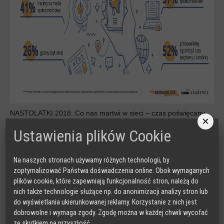
NASTOLATKI 2018: Co nas martwi w sieci – czas poświęcany
×
nowym technologiom
Ustawienia plików Cookie
POBIERZ
Na naszych stronach używamy różnych technologii, by
zoptymalizować Państwa doświadczenia online. Obok wymaganych
plików cookie, które zapewniają funkcjonalność stron, należą do
nich także technologie służące np. do anonimizacji analizy stron lub
do wyświetlania ukierunkowanej reklamy. Korzystanie z nich jest
dobrowolne i wymaga zgody. Zgodę można w każdej chwili wycofać
ze skutkiem na przyszłość.