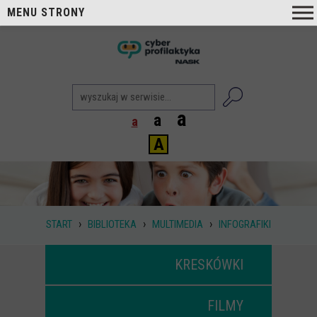
MENU STRONY
O nas
nask
Cyberprofilaktyka NASK
Nasi Eksperci
a
a
a
Blog
A
Aktualności
Projekty
Aktualne
›
›
›
START
BIBLIOTEKA
MULTIMEDIA
INFOGRAFIKI
Zrealizowane
Biblioteka
KRESKÓWKI
Poradniki i publikacje
FILMY
Dla nauczycieli