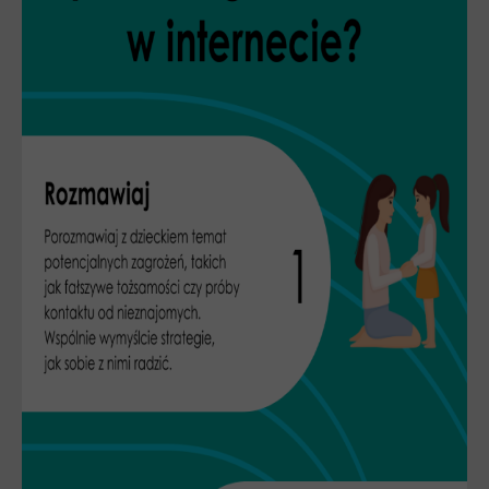
CYBERREPETYTORIUM
RAZEM W SIECI
INFOGRAFIKI
SŁOWA Z SIECI NASZYCH DZIECI
Webinaria
Webinary CEDMO
Cykl webinarów - Gadanie o internecie
Cyfrowe wieczory dla rodziców
Cykl webinarów - marzec 2026
Multimedia
Kreskówki
Filmy