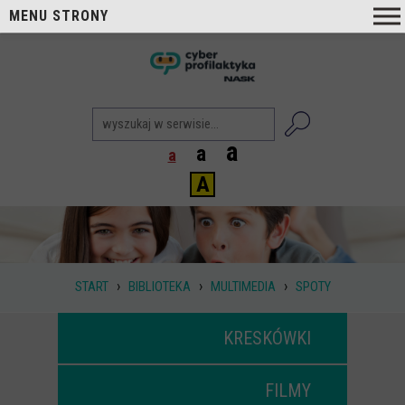
MENU STRONY
O nas
nask
Cyberprofilaktyka NASK
Nasi Eksperci
a
a
a
Blog
A
Aktualności
Projekty
Aktualne
›
›
›
START
BIBLIOTEKA
MULTIMEDIA
SPOTY
Zrealizowane
Biblioteka
KRESKÓWKI
Poradniki i publikacje
FILMY
Dla nauczycieli