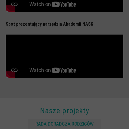
Spoty
Audiobooki
Infografiki
Spot prezentujący narzędzia Akademii NASK
Badania i raporty
Gry
Nasze gry
LARP o dezinformacji "Koryntia"
Gra karciana o deinformacji "Dezinfo"
Gra planszowa o cyberhigienie "Digital Brainiacs"
Kalambury z cyberhigieny "Cybermaster"
Kontakt
Nasze projekty
Dane teleadresowe
Dołącz do newslettera
RADA DORADCZA RODZICÓW