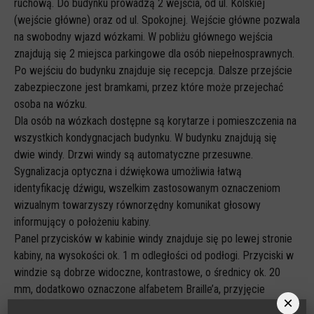
ruchową. Do budynku prowadzą 2 wejścia, od ul. Kolskiej
(wejście główne) oraz od ul. Spokojnej. Wejście główne pozwala
na swobodny wjazd wózkami. W pobliżu głównego wejścia
znajdują się 2 miejsca parkingowe dla osób niepełnosprawnych.
Po wejściu do budynku znajduje się recepcja. Dalsze przejście
zabezpieczone jest bramkami, przez które może przejechać
osoba na wózku.
Dla osób na wózkach dostępne są korytarze i pomieszczenia na
wszystkich kondygnacjach budynku. W budynku znajdują się
dwie windy. Drzwi windy są automatyczne przesuwne.
Sygnalizacja optyczna i dźwiękowa umożliwia łatwą
identyfikację dźwigu, wszelkim zastosowanym oznaczeniom
wizualnym towarzyszy równorzędny komunikat głosowy
informujący o położeniu kabiny.
Panel przycisków w kabinie windy znajduje się po lewej stronie
kabiny, na wysokości ok. 1 m odległości od podłogi. Przyciski w
windzie są dobrze widoczne, kontrastowe, o średnicy ok. 20
mm, dodatkowo oznaczone alfabetem Braille’a, przyjęcie
×
wezwania sygnalizowane jest ich podświetleniem.