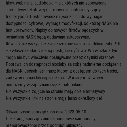
filmy, webinaria, audiobooki – dla których nie zapewniono
CYBERREPETYTORIUM
alternatywy tekstowej (napisów dla osób niesłyszących,
transkrypcji). Dostosowanie części z nich do wymagań
RAZEM W SIECI
dostępności cyfrowej wymaga modyfikacji, do której NASK nie
INFOGRAFIKI
jest uprawniony. Napisy do nowych filmów będących w
posiadaniu NASK będą dodawane sukcesywnie.
SŁOWA Z SIECI NASZYCH DZIECI
Również nie wszystkie zamieszczone na stronie dokumenty PDF
Webinaria
– zwłaszcza starsze – są dostępne cyfrowo. W związku z tym
mogą nie być właściwie obsługiwane przez czytniki ekranów.
Webinary CEDMO
Poprawa ich dostępności niosłaby za sobą nadmierne obciążenia
Cykl webinarów - Gadanie o internecie
dla NASK. Jednak jeśli masz kłopot z dostępem do tych treści,
zadzwoń do nas lub napisz e-mail. W miarę możliwości
Cyfrowe wieczory dla rodziców
pomożemy w zapoznaniu się z materiałami.
Cykl webinarów - marzec 2026
Nie wszystkie zdjęcia na stronie mają opis alternatywny.
Nie wszystkie linki na stronie mają jasno określony cel.
Multimedia
Kreskówki
Oświadczenie sporządzono dnia: 2023-05-10.
Filmy
Deklarację sporządzono na podstawie samooceny
przeprowadzonej przez podmiot publiczny.