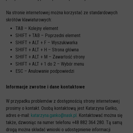
Spoty
Audiobooki
Na stronie internetowej można korzystać ze standardowych
skrótów klawiaturowych:
Infografiki
TAB – Kolejny element
Badania i raporty
SHIFT + TAB – Poprzedni element
SHIFT + ALT + F – Wyszukiwarka
Gry
SHIFT + ALT + H – Strona główna
Nasze gry
SHIFT + ALT + M – Zawartość strony
LARP o dezinformacji "Koryntia"
SHIFT + ALT + 1 do 2 – Wybór menu
ESC – Anulowanie podpowiedzi
Gra karciana o deinformacji "Dezinfo"
Gra planszowa o cyberhigienie "Digital Brainiacs"
Informacje zwrotne i dane kontaktowe
Kalambury z cyberhigieny "Cybermaster"
W przypadku problemów z dostępnością strony internetowej
Kontakt
prosimy o kontakt. Osobą kontaktową jest Katarzyna Gańko,
adres e-mail:
katarzyna.ganko@nask.pl
. Kontaktować można się
Dane teleadresowe
także, dzwoniąc na numer telefonu +48 882 364 280. Tą samą
Dołącz do newslettera
drogą można składać wnioski o udostępnienie informacji