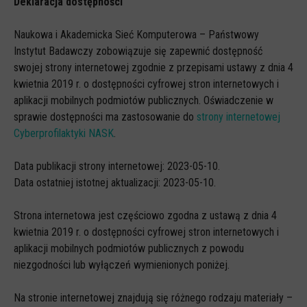
Deklaracja dostępności
Scenariusze lekcji
Naukowa i Akademicka Sieć Komputerowa – Państwowy
W sieci przyjaźni
Instytut Badawczy zobowiązuje się zapewnić dostępność
(Nie)widzialne ślady online
swojej strony internetowej zgodnie z przepisami ustawy z dnia 4
kwietnia 2019 r. o dostępności cyfrowej stron internetowych i
Piosenka edukacyjna i teledysk
aplikacji mobilnych podmiotów publicznych. Oświadczenie w
CYBER lekcje 3.0
sprawie dostępności ma zastosowanie do
strony internetowej
Cyberprofilaktyki NASK
.
Cyberlekcje
Selma
Data publikacji strony internetowej: 2023-05-10.
Data ostatniej istotnej aktualizacji: 2023-05-10.
Szkoła Sieci Społecznościowych
Plik i Folder
Strona internetowa jest częściowo zgodna z ustawą z dnia 4
kwietnia 2019 r. o dostępności cyfrowej stron internetowych i
Dla rodziców
aplikacji mobilnych podmiotów publicznych z powodu
PODCASTY CYFROWE WIECZORY
niezgodności lub wyłączeń wymienionych poniżej.
BEZPIECZNE WAKACJE 2023
Na stronie internetowej znajdują się różnego rodzaju materiały –
BEZPIECZNE WAKACJE 2022