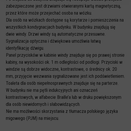
Anonimowe statystyki odwiedzin strony oraz zachowania
zabezpieczone jest drzwiami otwieranymi kartą magnetyczną,
użytkownika
przez które może przejechać osoba na wózku.
Dla osób na wózkach dostępne są korytarze i pomieszczenia na
Zewnętrzne
wszystkich kondygnacjach budynku. W budynku znajdują się
Pliki Cookies od zewnętrznych dostawców usług takich jak filmy
dwie windy. Drzwi windy są automatyczne przesuwne.
Youtube
Sygnalizacja optyczna i dźwiękowa umożliwia łatwą
identyfikację dźwigu.
Panel przycisków w kabinie windy znajduje się po prawej stronie
kabiny, na wysokości ok. 1 m odległości od podłogi. Przyciski w
windzie są dobrze widoczne, kontrastowe, o średnicy ok. 20
mm, przyjęcie wezwania sygnalizowane jest ich podświetleniem.
Toaleta dla osób niepełnosprawnych znajduje się na parterze.
W budynku nie ma pętli indukcyjnych ani oznaczeń
kontrastowych, w alfabecie Braille’a lub w druku powiększonym
dla osób niewidomych i słabowidzących.
Nie ma możliwości skorzystania z tłumacza polskiego języka
migowego (PJM) na miejscu.