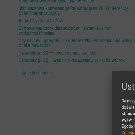
Style cyfrowego rodzicielstwa w Polsce
Jubileuszowa konferencja! Rejestracja na 20. Konferencję
Safer Internet ruszyły.
Raport Dyżurnet.pl 2025
Cyfrowe wieczory dla rodziców – dziecko, ekran i
codzienność online
Czy na lekcji geografii lub matematyki jest miejsce na walkę
z fake newsami?
Cyberlekcje 3.0 – nowe scenariusze lekcji
Cyberlekcje 3.0 – webinary dla uczniów w każdy wtorek
lista aktualności »
Ust
Na nasz
doświad
stron, 
wyświet
Zgodę m
Zobacz