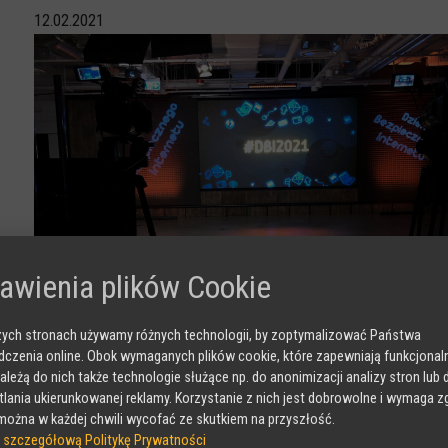
12.02.2021
awienia plików Cookie
Blisko 4000 uczestników konferencji z okazji Dnia Bezpi
ych stronach używamy różnych technologii, by zoptymalizować Państwa
Konferencja z okazji Dnia Bezpiecznego Internetu 2021 odb
czenia online. Obok wymaganych plików cookie, które zapewniają funkcjona
Z pierwszych statystyk wynika, że za pomocą transmisji 
należą do nich także technologie służące np. do anonimizacji analizy stron lub 
3938 widzów konferencji
co dało łączną liczbę
. Organizato
lania ukierunkowanej reklamy. Korzystanie z nich jest dobrowolne i wymaga z
spływające pozytywne komentarze.
ożna w każdej chwili wycofać ze skutkiem na przyszłość.
 szczegółową Politykę Prywatności