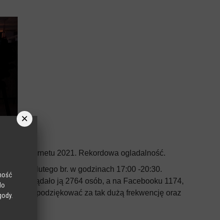
×
ecznego Internetu 2021. Rekordowa ogladalność.
yła się 9 lutego br. w godzinach 17:00 -20:30.
lność
YouTube oglądało ją 2764 osób, a na Facebooku 1174,
do
rzy pragną podziękować za tak dużą frekwencję oraz
gody.