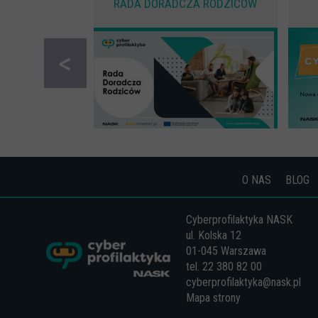
RADA DORADCZA RODZICÓW
<
O NAS
BLOG
Cyberprofilaktyka NASK
ul. Kolska 12
01-045 Warszawa
tel. 22 380 82 00
cyberprofilaktyka@nask.pl
Mapa strony