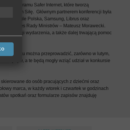
trum Programu Safer Internet, które tworzą
 Dzieciom Siłę. Głównym partnerem konferencji była
olska, Google Polska, Samsung, Librus oraz
zenie Prezes Rady Ministrów – Mateusz Morawecki.
organizacji wydarzenia, a także dalej trwającą pomoc
 na
KO
re w tym roku można przeprowadzić, zarówno w lutym,
 z inicjatyw, a te będą mogły wziąć udział w konkursie
, skierowane do osób pracujących z dziećmi oraz
połowy marca, w każdy wtorek i czwartek w godzinach
atów spotkań oraz formularze zapisów znajduję