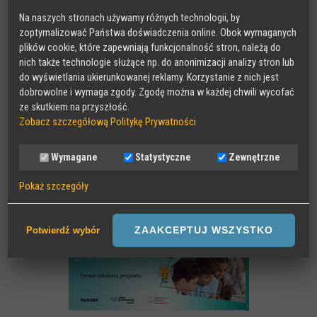
Nasze projekty
Na naszych stronach używamy różnych technologii, by
RADA DORADCZA RODZICÓW
zoptymalizować Państwa doświadczenia online. Obok wymaganych
plików cookie, które zapewniają funkcjonalność stron, należą do
nich także technologie służące np. do anonimizacji analizy stron lub
do wyświetlania ukierunkowanej reklamy. Korzystanie z nich jest
dobrowolne i wymaga zgody. Zgodę można w każdej chwili wycofać
ze skutkiem na przyszłość.
Zobacz szczegółową Politykę Prywatności
Wymagane
Statystyczne
Zewnętrzne
Pokaż szczegóły
Wymagane
Sesyjne pliki Cookies wymagane do działania strony,
ZAAKCEPTUJ WSZYSTKO
Potwierdź wybór
przechowywane podczas wizyty na stronie, np zapamiętany wybór
języka strony
Statystyczne
Anonimowe statystyki odwiedzin strony oraz zachowania