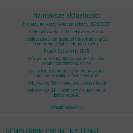
Scenariusze lekcji
Najnowsze aktualności
W sieci przyjaźni
Projekty edukacyjne na rok szkolny 2026/2027
(Nie)widzialne ślady online
Style cyfrowego rodzicielstwa w Polsce
Jubileuszowa konferencja! Rejestracja na 20.
Piosenka edukacyjna i teledysk
Konferencję Safer Internet ruszyły.
CYBER lekcje 3.0
Raport Dyżurnet.pl 2025
Cyfrowe wieczory dla rodziców – dziecko,
Cyberlekcje
ekran i codzienność online
Selma
Czy na lekcji geografii lub matematyki jest
miejsce na walkę z fake newsami?
Szkoła Sieci Społecznościowych
Cyberlekcje 3.0 – nowe scenariusze lekcji
Cyberlekcje 3.0 – webinary dla uczniów w
Plik i Folder
każdy wtorek
Dla rodziców
lista aktualności »
PODCASTY CYFROWE WIECZORY
BEZPIECZNE WAKACJE 2023
SEMINARIUM ONLINE NA TEMAT
BEZPIECZNE WAKACJE 2022