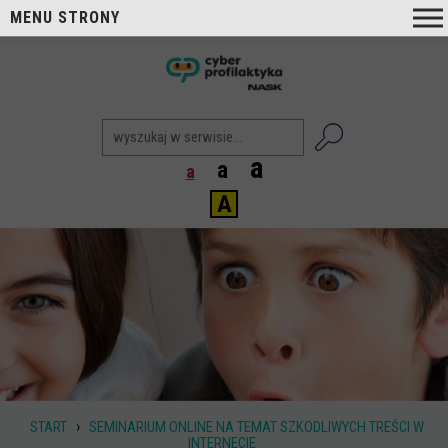
MENU STRONY
O nas
nask
Cyberprofilaktyka NASK
Nasi Eksperci
a
a
a
Blog
A
Aktualności
Projekty
Aktualne
Zrealizowane
Biblioteka
Poradniki i publikacje
›
START
SEMINARIUM ONLINE NA TEMAT SZKODLIWYCH TREŚCI W
Dla nauczycieli
INTERNECIE