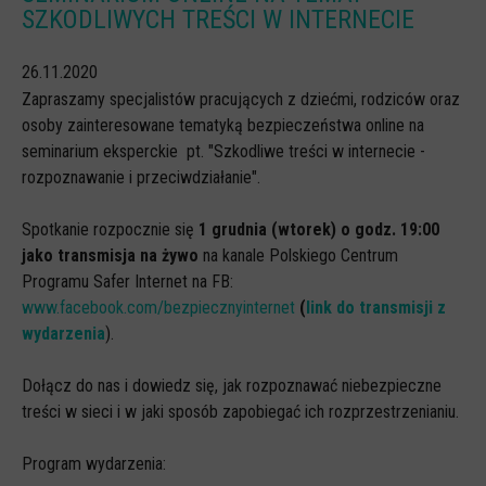
SZKODLIWYCH TREŚCI W INTERNECIE
CYBERREPETYTORIUM
26.11.2020
RAZEM W SIECI
Zapraszamy specjalistów pracujących z dziećmi, rodziców oraz
INFOGRAFIKI
osoby zainteresowane tematyką bezpieczeństwa online na
SŁOWA Z SIECI NASZYCH DZIECI
seminarium eksperckie pt. "Szkodliwe treści w internecie -
rozpoznawanie i przeciwdziałanie".
Webinaria
Webinary CEDMO
Spotkanie rozpocznie się
1 grudnia (wtorek) o godz. 19:00
jako transmisja na żywo
na kanale Polskiego Centrum
Cykl webinarów - Gadanie o internecie
Programu Safer Internet na FB:
Cyfrowe wieczory dla rodziców
www.facebook.com/bezpiecznyinternet
(
link do transmisji z
wydarzenia
).
Cykl webinarów - marzec 2026
Multimedia
Dołącz do nas i dowiedz się, jak rozpoznawać niebezpieczne
treści w sieci i w jaki sposób zapobiegać ich rozprzestrzenianiu.
Kreskówki
Filmy
Program wydarzenia: