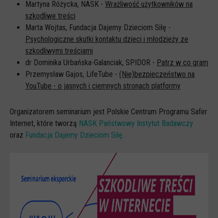
Spoty
Martyna Różycka, NASK -
Wrażliwość użytkowników na
szkodliwe treści
Audiobooki
Marta Wojtas, Fundacja Dajemy Dzieciom Siłę -
Infografiki
Psychologiczne skutki kontaktu dzieci i młodzieży ze
szkodliwymi treściami
Badania i raporty
dr Dominika Urbańska-Galanciak, SPIDOR -
Patrz w co gram
Gry
Przemysław Gajos, LifeTube -
(Nie)bezpieczeństwo na
YouTube - o jasnych i ciemnych stronach platformy
Nasze gry
LARP o dezinformacji "Koryntia"
Organizatorem seminarium jest Polskie Centrum Programu Safer
Gra karciana o deinformacji "Dezinfo"
Internet, które tworzą
NASK Państwowy Instytut Badawczy
oraz
Fundacja Dajemy Dzieciom Siłę
.
Gra planszowa o cyberhigienie "Digital Brainiacs"
Kalambury z cyberhigieny "Cybermaster"
Kontakt
Dane teleadresowe
Dołącz do newslettera