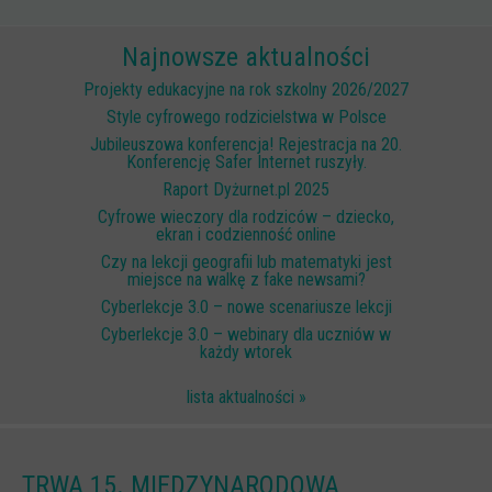
Scenariusze lekcji
Najnowsze aktualności
W sieci przyjaźni
Projekty edukacyjne na rok szkolny 2026/2027
(Nie)widzialne ślady online
Style cyfrowego rodzicielstwa w Polsce
Jubileuszowa konferencja! Rejestracja na 20.
Piosenka edukacyjna i teledysk
Konferencję Safer Internet ruszyły.
CYBER lekcje 3.0
Raport Dyżurnet.pl 2025
Cyfrowe wieczory dla rodziców – dziecko,
Cyberlekcje
ekran i codzienność online
Selma
Czy na lekcji geografii lub matematyki jest
miejsce na walkę z fake newsami?
Szkoła Sieci Społecznościowych
Cyberlekcje 3.0 – nowe scenariusze lekcji
Cyberlekcje 3.0 – webinary dla uczniów w
Plik i Folder
każdy wtorek
Dla rodziców
lista aktualności »
PODCASTY CYFROWE WIECZORY
BEZPIECZNE WAKACJE 2023
TRWA 15. MIĘDZYNARODOWA
BEZPIECZNE WAKACJE 2022