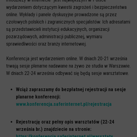
Spoty
wydarzeniem dotyczącym kwestii zagrożeń i bezpieczeństwa
Audiobooki
online. Wykłady i panele dyskusyjne prowadzone są przez
czołowych polskich i zagranicznych specjalistów. Ich adresatami
Infografiki
są przedstawicieli instytucji edukacyjnych, organizacji
Badania i raporty
pozarządowych, administracji publicznej, wymiaru
sprawiedliwości oraz branży internetowej.
Gry
Nasze gry
Konferencja jest wydarzeniem online. W dniach 20-21 września
trwają sesje plenarne nadawane na żywo ze studia w Warszawie.
LARP o dezinformacji "Koryntia"
W dniach 22-24 września odbywać się będą sesje warsztatowe.
Gra karciana o deinformacji "Dezinfo"
Gra planszowa o cyberhigienie "Digital Brainiacs"
Wciąż zapraszamy do bezpłatnej rejestracji na sesje
planarne konferencji:
Kalambury z cyberhigieny "Cybermaster"
www.konferencja.saferinternet.pl/rejestracja
Kontakt
Dane teleadresowe
Rejestrację oraz pełny opis warsztatów (22-24
września br.) znajdziecie na stronie:
Dołącz do newslettera
https://konferencja.saferinternet.pl/warsztaty