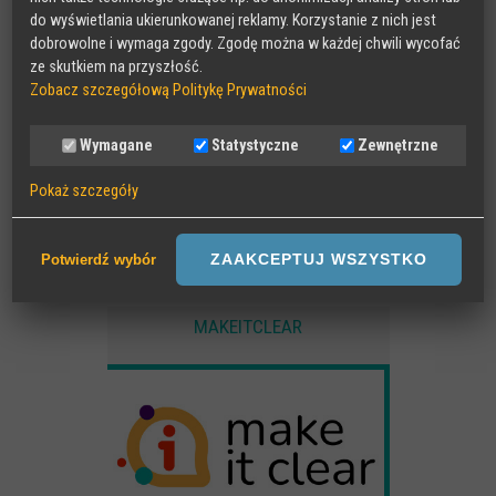
do wyświetlania ukierunkowanej reklamy. Korzystanie z nich jest
dobrowolne i wymaga zgody. Zgodę można w każdej chwili wycofać
ze skutkiem na przyszłość.
Zobacz szczegółową Politykę Prywatności
Wymagane
Statystyczne
Zewnętrzne
Pokaż szczegóły
Wymagane
Sesyjne pliki Cookies wymagane do działania strony,
ZAAKCEPTUJ WSZYSTKO
Potwierdź wybór
przechowywane podczas wizyty na stronie, np zapamiętany wybór
języka strony
MAKEITCLEAR
Statystyczne
Anonimowe statystyki odwiedzin strony oraz zachowania
użytkownika
Zewnętrzne
Pliki Cookies od zewnętrznych dostawców usług takich jak filmy
Youtube