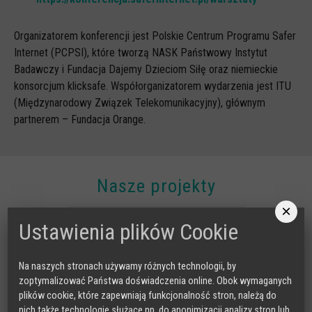
Organizatorem konferencji jest Polskie Centrum Programu Safer
Internet (PCPSI), które tworzą NASK Państwowy Instytut
Badawczy i Fundacja Dajemy Dzieciom Siłę oraz niemieckie
konsorcjum klicksafe. Współorganizatorem wydarzenia jest ITU
(Międzynarodowy Związek Telekomunikacyjny), głównym
partnerem – Fundacja Orange.
Nasze projekty
×
RADA DORADCZA RODZICÓW
Ustawienia plików Cookie
Na naszych stronach używamy różnych technologii, by
zoptymalizować Państwa doświadczenia online. Obok wymaganych
plików cookie, które zapewniają funkcjonalność stron, należą do
nich także technologie służące np. do anonimizacji analizy stron lub