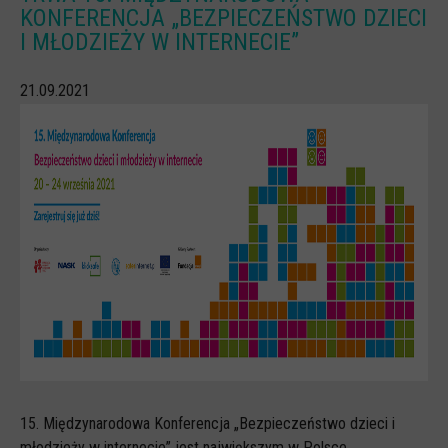
KONFERENCJA „BEZPIECZEŃSTWO DZIECI
CYBERREPETYTORIUM
I MŁODZIEŻY W INTERNECIE”
RAZEM W SIECI
21.09.2021
INFOGRAFIKI
SŁOWA Z SIECI NASZYCH DZIECI
Webinaria
Webinary CEDMO
Cykl webinarów - Gadanie o internecie
Cyfrowe wieczory dla rodziców
Cykl webinarów - marzec 2026
Multimedia
Kreskówki
Filmy
15. Międzynarodowa Konferencja „Bezpieczeństwo dzieci i
młodzieży w internecie” jest największym w Polsce