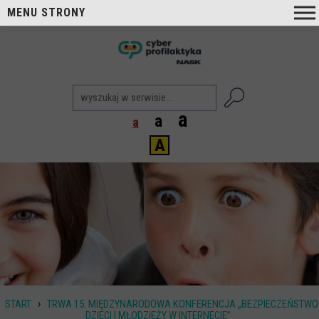
MENU STRONY
O nas
nask
Cyberprofilaktyka NASK
Nasi Eksperci
a
a
a
Blog
A
Aktualności
Projekty
Aktualne
Zrealizowane
Biblioteka
Poradniki i publikacje
›
START
TRWA 15. MIĘDZYNARODOWA KONFERENCJA „BEZPIECZEŃSTWO
Dla nauczycieli
DZIECI I MŁODZIEŻY W INTERNECIE”