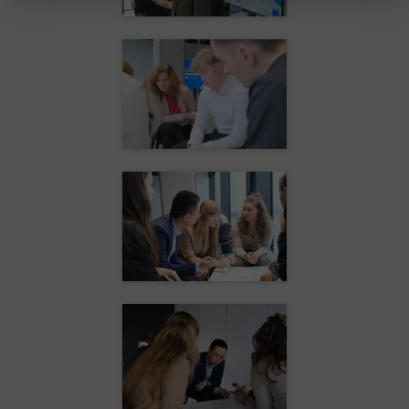
Statystyczne
Anonimowe statystyki odwiedzin strony oraz zachowania
użytkownika
Zewnętrzne
Pliki Cookies od zewnętrznych dostawców usług takich jak filmy
Youtube