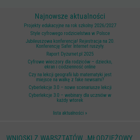
Scenariusze lekcji
Najnowsze aktualności
W sieci przyjaźni
Projekty edukacyjne na rok szkolny 2026/2027
(Nie)widzialne ślady online
Style cyfrowego rodzicielstwa w Polsce
Jubileuszowa konferencja! Rejestracja na 20.
Piosenka edukacyjna i teledysk
Konferencję Safer Internet ruszyły.
CYBER lekcje 3.0
Raport Dyżurnet.pl 2025
Cyfrowe wieczory dla rodziców – dziecko,
Cyberlekcje
ekran i codzienność online
Selma
Czy na lekcji geografii lub matematyki jest
miejsce na walkę z fake newsami?
Szkoła Sieci Społecznościowych
Cyberlekcje 3.0 – nowe scenariusze lekcji
Cyberlekcje 3.0 – webinary dla uczniów w
Plik i Folder
każdy wtorek
Dla rodziców
lista aktualności »
PODCASTY CYFROWE WIECZORY
BEZPIECZNE WAKACJE 2023
WNIOSKI Z WARSZTATÓW „MŁODZIEŻOWY
BEZPIECZNE WAKACJE 2022