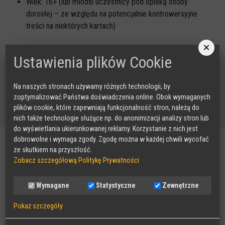
Wiek: 16+ (lub młodsi uczestnicy pod opieką osoby
dorosłej – ze względu na potencjalnie kontrowersyjne
treści na niektórych kartach)
×
Jak otrzymać egzemplarz gry karcianej DEZINFO?
Ustawienia plików Cookie
Placówki edukacyjne, które zaproszą nas do siebie i umożliwią
Na naszych stronach używamy różnych technologii, by
przeprowadzenie minimum jednego spotkania na temat
zoptymalizować Państwa doświadczenia online. Obok wymaganych
dezinformacji, otrzymają egzemplarz gry DEZINFO.
plików cookie, które zapewniają funkcjonalność stron, należą do
nich także technologie służące np. do anonimizacji analizy stron lub
do wyświetlania ukierunkowanej reklamy. Korzystanie z nich jest
dobrowolne i wymaga zgody. Zgodę można w każdej chwili wycofać
Nasze projekty
ze skutkiem na przyszłość.
Zobacz szczegółową Politykę Prywatności
RADA DORADCZA RODZICÓW
Wymagane
Statystyczne
Zewnętrzne
Pokaż szczegóły