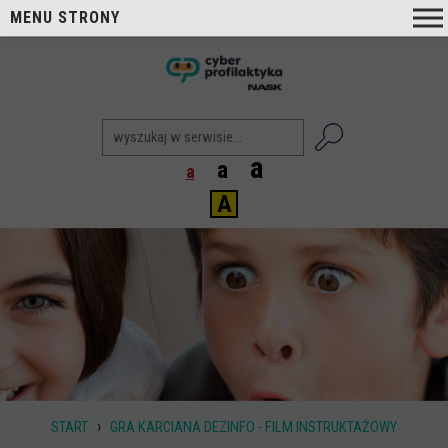
MENU STRONY
O nas
nask
Cyberprofilaktyka NASK
Nasi Eksperci
a
a
a
Blog
A
Aktualności
Projekty
Aktualne
Zrealizowane
Biblioteka
Poradniki i publikacje
›
START
GRA KARCIANA DEZINFO - FILM INSTRUKTAŻOWY
Dla nauczycieli