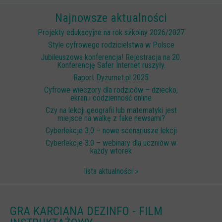
Scenariusze lekcji
Najnowsze aktualności
W sieci przyjaźni
Projekty edukacyjne na rok szkolny 2026/2027
Style cyfrowego rodzicielstwa w Polsce
(Nie)widzialne ślady online
Jubileuszowa konferencja! Rejestracja na 20.
Konferencję Safer Internet ruszyły.
Piosenka edukacyjna i teledysk
Raport Dyżurnet.pl 2025
CYBER lekcje 3.0
Cyfrowe wieczory dla rodziców – dziecko,
ekran i codzienność online
Cyberlekcje
Czy na lekcji geografii lub matematyki jest
Selma
miejsce na walkę z fake newsami?
Cyberlekcje 3.0 – nowe scenariusze lekcji
Szkoła Sieci Społecznościowych
Cyberlekcje 3.0 – webinary dla uczniów w
każdy wtorek
Plik i Folder
Dla rodziców
lista aktualności »
PODCASTY CYFROWE WIECZORY
BEZPIECZNE WAKACJE 2023
GRA KARCIANA DEZINFO - FILM
BEZPIECZNE WAKACJE 2022