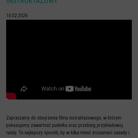
INSTRUKTAŻOWY
CYBERREPETYTORIUM
10.02.2026
RAZEM W SIECI
INFOGRAFIKI
SŁOWA Z SIECI NASZYCH DZIECI
Webinaria
Webinary CEDMO
Cykl webinarów - Gadanie o internecie
Cyfrowe wieczory dla rodziców
Cykl webinarów - marzec 2026
Multimedia
Zapraszamy do obejrzenia filmu instruktażowego, w którym
Kreskówki
pokazujemy zawartość pudełka oraz przebieg przykładowej
Filmy
rundy. To najlepszy sposób, by w kilka minut zrozumieć zasady i