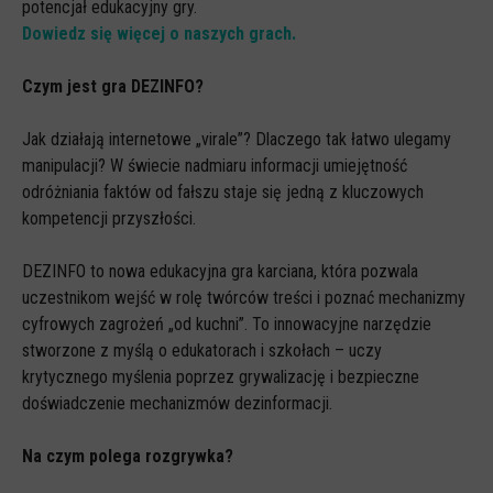
Spoty
potencjał edukacyjny gry.
Dowiedz się więcej o naszych grach.
Audiobooki
Infografiki
Czym jest gra DEZINFO?
Badania i raporty
Jak działają internetowe „virale”? Dlaczego tak łatwo ulegamy
Gry
manipulacji? W świecie nadmiaru informacji umiejętność
odróżniania faktów od fałszu staje się jedną z kluczowych
Nasze gry
kompetencji przyszłości.
LARP o dezinformacji "Koryntia"
DEZINFO to nowa edukacyjna gra karciana, która pozwala
Gra karciana o deinformacji "Dezinfo"
uczestnikom wejść w rolę twórców treści i poznać mechanizmy
Gra planszowa o cyberhigienie "Digital Brainiacs"
cyfrowych zagrożeń „od kuchni”. To innowacyjne narzędzie
stworzone z myślą o edukatorach i szkołach – uczy
Kalambury z cyberhigieny "Cybermaster"
krytycznego myślenia poprzez grywalizację i bezpieczne
Kontakt
doświadczenie mechanizmów dezinformacji.
Dane teleadresowe
Na czym polega rozgrywka?
Dołącz do newslettera