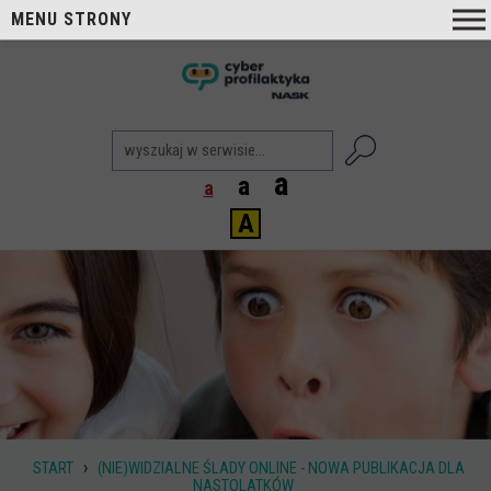
MENU STRONY
O nas
nask
Cyberprofilaktyka NASK
Nasi Eksperci
a
a
a
Blog
A
Aktualności
Projekty
Aktualne
Zrealizowane
Biblioteka
Poradniki i publikacje
›
START
(NIE)WIDZIALNE ŚLADY ONLINE - NOWA PUBLIKACJA DLA
Dla nauczycieli
NASTOLATKÓW