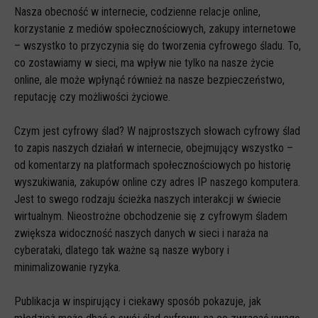
Spoty
Nasza obecność w internecie, codzienne relacje online,
korzystanie z mediów społecznościowych, zakupy internetowe
Audiobooki
– wszystko to przyczynia się do tworzenia cyfrowego śladu. To,
Infografiki
co zostawiamy w sieci, ma wpływ nie tylko na nasze życie
Badania i raporty
online, ale może wpłynąć również na nasze bezpieczeństwo,
reputację czy możliwości życiowe.
Gry
Nasze gry
Czym jest cyfrowy ślad? W najprostszych słowach cyfrowy ślad
to zapis naszych działań w internecie, obejmujący wszystko –
LARP o dezinformacji "Koryntia"
od komentarzy na platformach społecznościowych po historię
Gra karciana o deinformacji "Dezinfo"
wyszukiwania, zakupów online czy adres IP naszego komputera.
Jest to swego rodzaju ścieżka naszych interakcji w świecie
Gra planszowa o cyberhigienie "Digital Brainiacs"
wirtualnym. Nieostrożne obchodzenie się z cyfrowym śladem
Kalambury z cyberhigieny "Cybermaster"
zwiększa widoczność naszych danych w sieci i naraża na
cyberataki, dlatego tak ważne są nasze wybory i
Kontakt
minimalizowanie ryzyka.
Dane teleadresowe
Publikacja w inspirujący i ciekawy sposób pokazuje, jak
Dołącz do newslettera