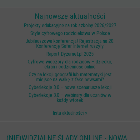
Scenariusze lekcji
Najnowsze aktualności
W sieci przyjaźni
Projekty edukacyjne na rok szkolny 2026/2027
(Nie)widzialne ślady online
Style cyfrowego rodzicielstwa w Polsce
Jubileuszowa konferencja! Rejestracja na 20.
Piosenka edukacyjna i teledysk
Konferencję Safer Internet ruszyły.
CYBER lekcje 3.0
Raport Dyżurnet.pl 2025
Cyfrowe wieczory dla rodziców – dziecko,
Cyberlekcje
ekran i codzienność online
Selma
Czy na lekcji geografii lub matematyki jest
miejsce na walkę z fake newsami?
Szkoła Sieci Społecznościowych
Cyberlekcje 3.0 – nowe scenariusze lekcji
Cyberlekcje 3.0 – webinary dla uczniów w
Plik i Folder
każdy wtorek
Dla rodziców
lista aktualności »
PODCASTY CYFROWE WIECZORY
BEZPIECZNE WAKACJE 2023
(NIE)WIDZIALNE ŚLADY ONLINE - NOWA
BEZPIECZNE WAKACJE 2022