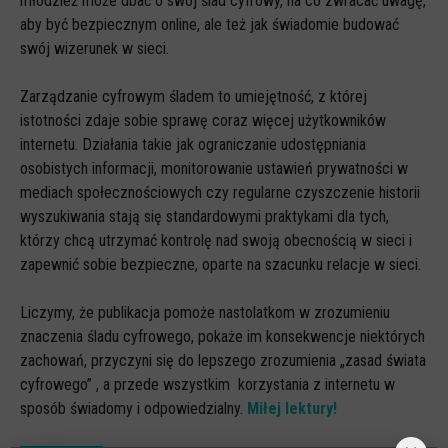
młodzież może dbać o swój ślad cyfrowy, na co zwracać uwagę,
aby być bezpiecznym online, ale też jak świadomie budować
swój wizerunek w sieci.
Zarządzanie cyfrowym śladem to umiejętność, z której
istotności zdaje sobie sprawę coraz więcej użytkowników
internetu. Działania takie jak ograniczanie udostępniania
osobistych informacji, monitorowanie ustawień prywatności w
mediach społecznościowych czy regularne czyszczenie historii
wyszukiwania stają się standardowymi praktykami dla tych,
którzy chcą utrzymać kontrolę nad swoją obecnością w sieci i
zapewnić sobie bezpieczne, oparte na szacunku relacje w sieci.
Liczymy, że publikacja pomoże nastolatkom w zrozumieniu
znaczenia śladu cyfrowego, pokaże im konsekwencje niektórych
zachowań, przyczyni się do lepszego zrozumienia „zasad świata
cyfrowego” , a przede wszystkim korzystania z internetu w
sposób świadomy i odpowiedzialny.
Miłej lektury!