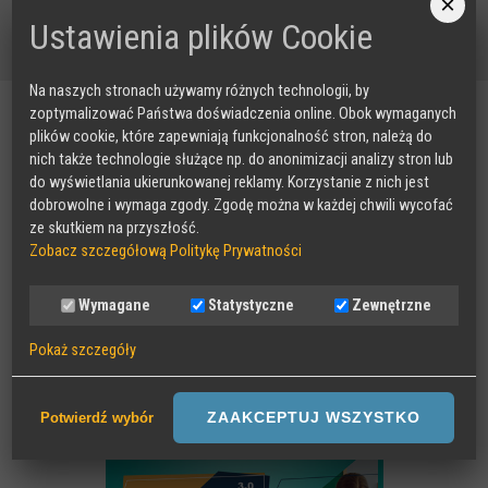
×
« POWRÓT
Ustawienia plików Cookie
Na naszych stronach używamy różnych technologii, by
zoptymalizować Państwa doświadczenia online. Obok wymaganych
Nasze projekty
plików cookie, które zapewniają funkcjonalność stron, należą do
nich także technologie służące np. do anonimizacji analizy stron lub
RADA DORADCZA RODZICÓW
do wyświetlania ukierunkowanej reklamy. Korzystanie z nich jest
dobrowolne i wymaga zgody. Zgodę można w każdej chwili wycofać
ze skutkiem na przyszłość.
Zobacz szczegółową Politykę Prywatności
Wymagane
Statystyczne
Zewnętrzne
Pokaż szczegóły
Wymagane
Sesyjne pliki Cookies wymagane do działania strony,
ZAAKCEPTUJ WSZYSTKO
Potwierdź wybór
przechowywane podczas wizyty na stronie, np zapamiętany wybór
języka strony