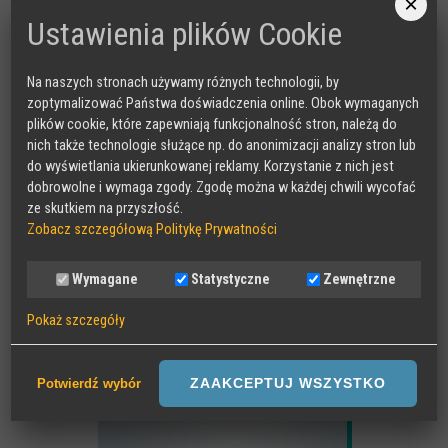
×
Ustawienia plików Cookie
Na naszych stronach używamy różnych technologii, by
zoptymalizować Państwa doświadczenia online. Obok wymaganych
plików cookie, które zapewniają funkcjonalność stron, należą do
MAKEITCLEAR
nich także technologie służące np. do anonimizacji analizy stron lub
do wyświetlania ukierunkowanej reklamy. Korzystanie z nich jest
dobrowolne i wymaga zgody. Zgodę można w każdej chwili wycofać
ze skutkiem na przyszłość.
Zobacz szczegółową Politykę Prywatności
Wymagane
Statystyczne
Zewnętrzne
Pokaż szczegóły
SAFER INTERNET
Wymagane
Sesyjne pliki Cookies wymagane do działania strony,
ZAAKCEPTUJ WSZYSTKO
Potwierdź wybór
przechowywane podczas wizyty na stronie, np zapamiętany wybór
języka strony