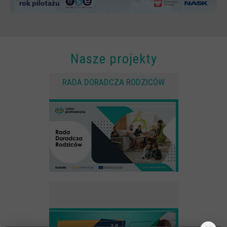
Spoty
Audiobooki
Infografiki
Nasze projekty
Badania i raporty
Gry
RADA DORADCZA RODZICÓW
Nasze gry
LARP o dezinformacji "Koryntia"
Gra karciana o deinformacji "Dezinfo"
Gra planszowa o cyberhigienie "Digital Brainiacs"
Kalambury z cyberhigieny "Cybermaster"
Kontakt
Dane teleadresowe
Dołącz do newslettera