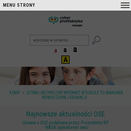
MENU STRONY
O nas
nask
Cyberprofilaktyka NASK
Nasi Eksperci
a
a
a
Blog
A
Aktualności
Projekty
Aktualne
›
START
SZYBKI I BEZPIECZNY INTERNET W SZKOLE TO WARUNEK
Zrealizowane
NOWOCZESNEJ EDUKACJI.
Biblioteka
Najnowsze aktualności OSE
Poradniki i publikacje
Ustawa o OSE podpisana przez Prezydenta RP
- NASK operatorem sieci
Dla nauczycieli