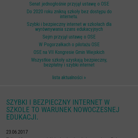
Senat jednogłośnie przyjął ustawę o OSE
Scenariusze lekcji
Do 2020 roku znikną szkoły bez dostępu do
internetu.
W sieci przyjaźni
Szybki i bezpieczny internet w szkołach dla
wyrównywania szans edukacyjnych
(Nie)widzialne ślady online
Sejm przyjął ustawę o OSE
Piosenka edukacyjna i teledysk
W Pogorzałkach o pilotażu OSE
CYBER lekcje 3.0
OSE na VII Kongresie Gmin Wiejskich
Wszystkie szkoły uzyskają bezpieczny,
Cyberlekcje
bezpłatny i szybki internet
Selma
lista aktualności »
Szkoła Sieci Społecznościowych
Plik i Folder
SZYBKI I BEZPIECZNY INTERNET W
Dla rodziców
SZKOLE TO WARUNEK NOWOCZESNEJ
EDUKACJI.
PODCASTY CYFROWE WIECZORY
BEZPIECZNE WAKACJE 2023
23.06.2017
BEZPIECZNE WAKACJE 2022