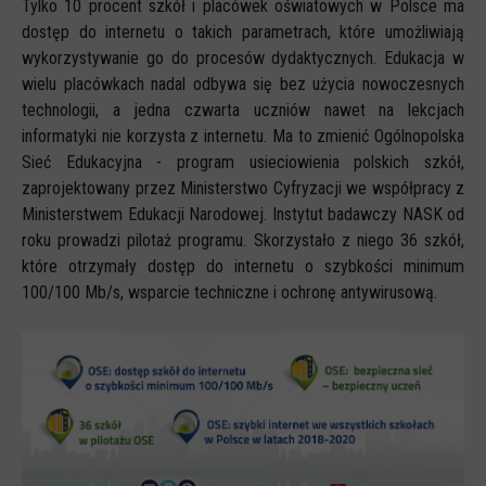
Tylko 10 procent szkół i placówek oświatowych w Polsce ma
dostęp do internetu o takich parametrach, które umożliwiają
CYBERREPETYTORIUM
wykorzystywanie go do procesów dydaktycznych. Edukacja w
RAZEM W SIECI
wielu placówkach nadal odbywa się bez użycia nowoczesnych
technologii, a jedna czwarta uczniów nawet na lekcjach
INFOGRAFIKI
informatyki nie korzysta z internetu. Ma to zmienić Ogólnopolska
SŁOWA Z SIECI NASZYCH DZIECI
Sieć Edukacyjna - program usieciowienia polskich szkół,
Webinaria
zaprojektowany przez Ministerstwo Cyfryzacji we współpracy z
Ministerstwem Edukacji Narodowej. Instytut badawczy NASK od
Webinary CEDMO
roku prowadzi pilotaż programu. Skorzystało z niego 36 szkół,
Cykl webinarów - Gadanie o internecie
które otrzymały dostęp do internetu o szybkości minimum
100/100 Mb/s, wsparcie techniczne i ochronę antywirusową.
Cyfrowe wieczory dla rodziców
Cykl webinarów - marzec 2026
Multimedia
Kreskówki
Filmy