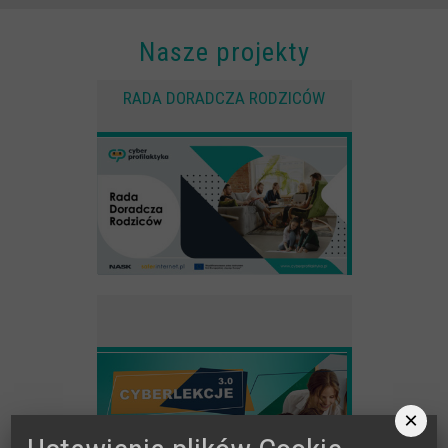
Spoty
Audiobooki
Nasze projekty
Infografiki
RADA DORADCZA RODZICÓW
Badania i raporty
Gry
Nasze gry
LARP o dezinformacji "Koryntia"
Gra karciana o deinformacji "Dezinfo"
Gra planszowa o cyberhigienie "Digital Brainiacs"
Kalambury z cyberhigieny "Cybermaster"
Kontakt
Dane teleadresowe
×
Dołącz do newslettera