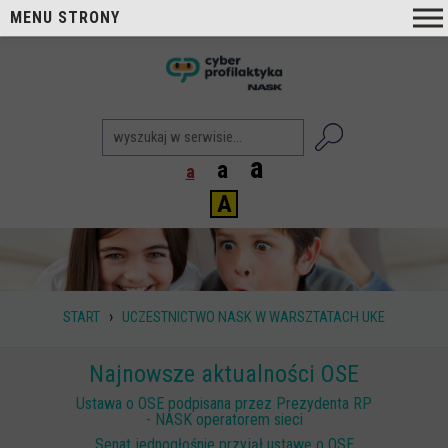
MENU STRONY
O nas
nask
Cyberprofilaktyka NASK
Nasi Eksperci
a
a
a
Blog
A
Aktualności
Projekty
Aktualne
›
START
UCZESTNICTWO NASK W WARSZTATACH UKE
Zrealizowane
Biblioteka
Najnowsze aktualności OSE
Poradniki i publikacje
Ustawa o OSE podpisana przez Prezydenta RP
- NASK operatorem sieci
Dla nauczycieli
Senat jednogłośnie przyjął ustawę o OSE