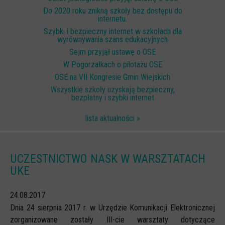
Do 2020 roku znikną szkoły bez dostępu do
Scenariusze lekcji
internetu.
W sieci przyjaźni
Szybki i bezpieczny internet w szkołach dla
wyrównywania szans edukacyjnych
(Nie)widzialne ślady online
Sejm przyjął ustawę o OSE
W Pogorzałkach o pilotażu OSE
Piosenka edukacyjna i teledysk
OSE na VII Kongresie Gmin Wiejskich
CYBER lekcje 3.0
Wszystkie szkoły uzyskają bezpieczny,
bezpłatny i szybki internet
Cyberlekcje
lista aktualności »
Selma
Szkoła Sieci Społecznościowych
Plik i Folder
UCZESTNICTWO NASK W WARSZTATACH
UKE
Dla rodziców
PODCASTY CYFROWE WIECZORY
24.08.2017
BEZPIECZNE WAKACJE 2023
Dnia 24 sierpnia 2017 r. w Urzędzie Komunikacji Elektronicznej
zorganizowane zostały III-cie warsztaty dotyczące
BEZPIECZNE WAKACJE 2022