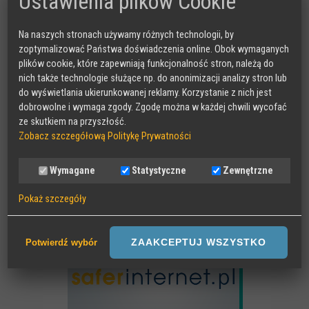
Ustawienia plików Cookie
Na naszych stronach używamy różnych technologii, by
zoptymalizować Państwa doświadczenia online. Obok wymaganych
MAKEITCLEAR
plików cookie, które zapewniają funkcjonalność stron, należą do
nich także technologie służące np. do anonimizacji analizy stron lub
do wyświetlania ukierunkowanej reklamy. Korzystanie z nich jest
dobrowolne i wymaga zgody. Zgodę można w każdej chwili wycofać
ze skutkiem na przyszłość.
Zobacz szczegółową Politykę Prywatności
Wymagane
Statystyczne
Zewnętrzne
Pokaż szczegóły
SAFER INTERNET
Wymagane
Sesyjne pliki Cookies wymagane do działania strony,
ZAAKCEPTUJ WSZYSTKO
Potwierdź wybór
przechowywane podczas wizyty na stronie, np zapamiętany wybór
języka strony
Statystyczne