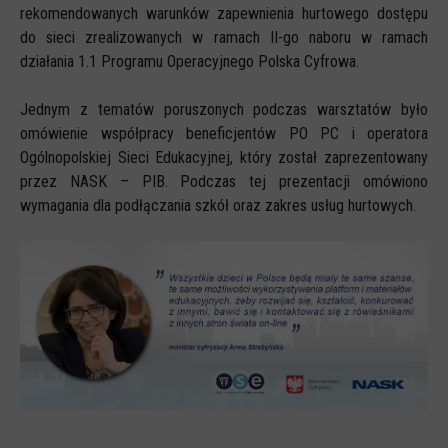
rekomendowanych warunków zapewnienia hurtowego dostępu
CYBERREPETYTORIUM
do sieci zrealizowanych w ramach II-go naboru w ramach
działania 1.1 Programu Operacyjnego Polska Cyfrowa.
RAZEM W SIECI
INFOGRAFIKI
Jednym z tematów poruszonych podczas warsztatów było
omówienie współpracy beneficjentów PO PC i operatora
SŁOWA Z SIECI NASZYCH DZIECI
Ogólnopolskiej Sieci Edukacyjnej, który został zaprezentowany
Webinaria
przez NASK – PIB. Podczas tej prezentacji omówiono
wymagania dla podłączania szkół oraz zakres usług hurtowych.
Webinary CEDMO
Cykl webinarów - Gadanie o internecie
Cyfrowe wieczory dla rodziców
Cykl webinarów - marzec 2026
Multimedia
Kreskówki
Filmy