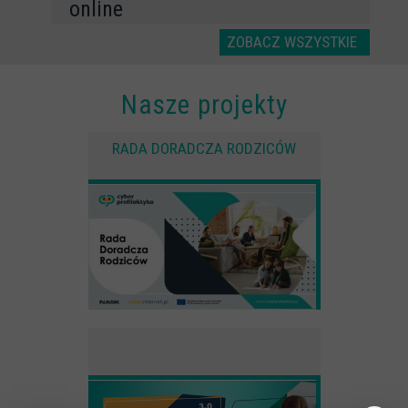
online
Multimedia
ZOBACZ WSZYSTKIE
Kreskówki
Nasze projekty
Filmy
Spoty
RADA DORADCZA RODZICÓW
Audiobooki
Infografiki
Badania i raporty
Gry
Nasze gry
LARP o dezinformacji "Koryntia"
Gra karciana o deinformacji "Dezinfo"