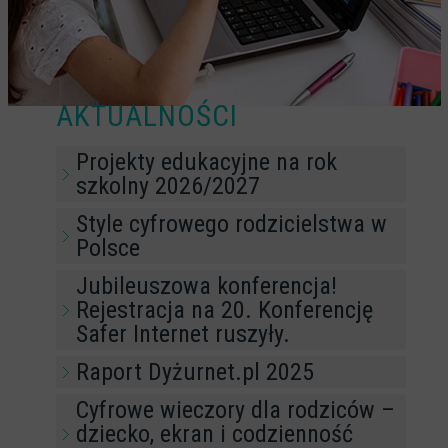
PODCASTY CYFROWE WIECZORY
BEZPIECZNE WAKACJE 2023
BEZPIECZNE WAKACJE 2022
AKTUALNOŚCI
CYBERREPETYTORIUM
Projekty edukacyjne na rok
RAZEM W SIECI
szkolny 2026/2027
INFOGRAFIKI
Style cyfrowego rodzicielstwa w
Polsce
SŁOWA Z SIECI NASZYCH DZIECI
Jubileuszowa konferencja!
Webinaria
Rejestracja na 20. Konferencję
Safer Internet ruszyły.
Webinary CEDMO
Raport Dyżurnet.pl 2025
Cykl webinarów - Gadanie o internecie
Cyfrowe wieczory dla rodziców –
Cyfrowe wieczory dla rodziców
dziecko, ekran i codzienność
Cykl webinarów - marzec 2026