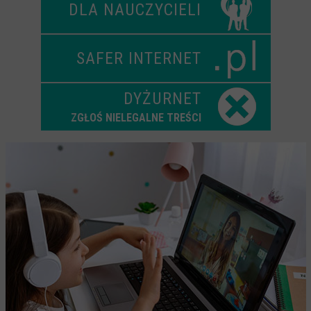
DLA NAUCZYCIELI
Dla nauczycieli
Scenariusze lekcji
SAFER INTERNET
W sieci przyjaźni
DYŻURNET
(Nie)widzialne ślady online
ZGŁOŚ NIELEGALNE TREŚCI
Piosenka edukacyjna i teledysk
CYBER lekcje 3.0
Cyberlekcje
Selma
Szkoła Sieci Społecznościowych
Plik i Folder
Dla rodziców