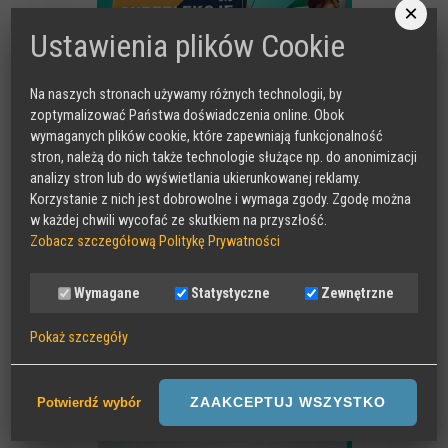
×
Gra planszowa o cyberhigienie "Digital Brainiacs"
Ustawienia plików Cookie
Kalambury z cyberhigieny "Cybermaster"
Kontakt
Na naszych stronach używamy różnych technologii, by
zoptymalizować Państwa doświadczenia online. Obok
Dane teleadresowe
wymaganych plików cookie, które zapewniają funkcjonalność
MAKEITCLEAR
stron, należą do nich także technologie służące np. do anonimizacji
Dołącz do newslettera
analizy stron lub do wyświetlania ukierunkowanej reklamy.
Korzystanie z nich jest dobrowolne i wymaga zgody. Zgodę można
w każdej chwili wycofać ze skutkiem na przyszłość.
Zobacz szczegółową Politykę Prywatności
Wymagane
Statystyczne
Zewnętrzne
Pokaż szczegóły
SAFER INTERNET
Wymagane
Sesyjne pliki Cookies wymagane do działania strony,
ZAAKCEPTUJ WSZYSTKO
Potwierdź wybór
przechowywane podczas wizyty na stronie, np zapamiętany wybór
języka strony