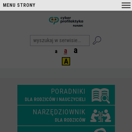
MENU STRONY
O nas
nask
Cyberprofilaktyka NASK
a
a
Nasi Eksperci
a
A
Blog
Aktualności
Projekty
PORADNIKI
Aktualne
DLA RODZICÓW I NAUCZYCIELI
Zrealizowane
NARZĘDZIOWNIK
Biblioteka
DLA RODZICÓW
Poradniki i publikacje