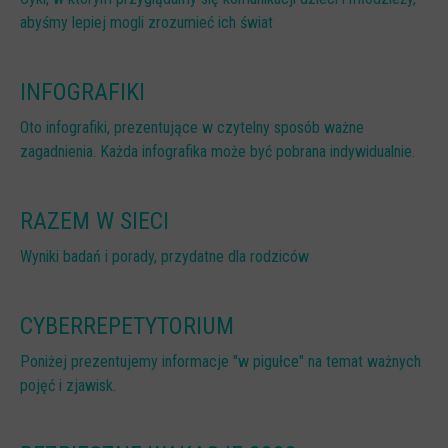
abyśmy lepiej mogli zrozumieć ich świat
CYBERREPETYTORIUM
RAZEM W SIECI
INFOGRAFIKI
INFOGRAFIKI
Oto infografiki, prezentujące w czytelny sposób ważne
SŁOWA Z SIECI NASZYCH DZIECI
zagadnienia. Każda infografika może być pobrana indywidualnie.
Webinaria
Webinary CEDMO
RAZEM W SIECI
Cykl webinarów - Gadanie o internecie
Wyniki badań i porady, przydatne dla rodziców
Cyfrowe wieczory dla rodziców
Cykl webinarów - marzec 2026
CYBERREPETYTORIUM
Multimedia
Poniżej prezentujemy informacje "w pigułce" na temat ważnych
Kreskówki
pojęć i zjawisk.
Filmy