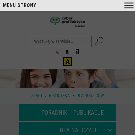
MENU STRONY
O nas
nask
Cyberprofilaktyka NASK
Nasi Eksperci
a
a
a
Blog
A
Aktualności
Projekty
Aktualne
›
›
START
BIBLIOTEKA
DLA RODZICÓW
Zrealizowane
Biblioteka
PORADNIKI I PUBLIKACJE
Poradniki i publikacje
DLA NAUCZYCIELI
Dla nauczycieli