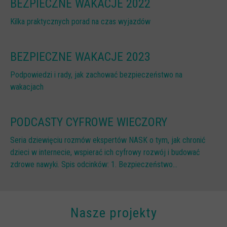
BEZPIECZNE WAKACJE 2022
Spoty
Audiobooki
Kilka praktycznych porad na czas wyjazdów
Infografiki
BEZPIECZNE WAKACJE 2023
Badania i raporty
Gry
Podpowiedzi i rady, jak zachować bezpieczeństwo na
wakacjach
Nasze gry
LARP o dezinformacji "Koryntia"
PODCASTY CYFROWE WIECZORY
Gra karciana o deinformacji "Dezinfo"
Seria dziewięciu rozmów ekspertów NASK o tym, jak chronić
Gra planszowa o cyberhigienie "Digital Brainiacs"
dzieci w internecie, wspierać ich cyfrowy rozwój i budować
Kalambury z cyberhigieny "Cybermaster"
zdrowe nawyki. Spis odcinków: 1. Bezpieczeństwo...
Kontakt
Dane teleadresowe
Nasze projekty
Dołącz do newslettera